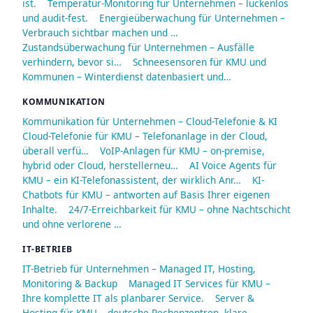
ist.
Temperatur-Monitoring für Unternehmen – lückenlos
und audit-fest.
Energieüberwachung für Unternehmen –
Verbrauch sichtbar machen und …
Zustandsüberwachung für Unternehmen – Ausfälle
verhindern, bevor si…
Schneesensoren für KMU und
Kommunen – Winterdienst datenbasiert und…
KOMMUNIKATION
Kommunikation für Unternehmen – Cloud-Telefonie & KI
Cloud-Telefonie für KMU – Telefonanlage in der Cloud,
überall verfü…
VoIP-Anlagen für KMU – on-premise,
hybrid oder Cloud, herstellerneu…
AI Voice Agents für
KMU – ein KI-Telefonassistent, der wirklich Anr…
KI-
Chatbots für KMU – antworten auf Basis Ihrer eigenen
Inhalte.
24/7-Erreichbarkeit für KMU – ohne Nachtschicht
und ohne verlorene …
IT-BETRIEB
IT-Betrieb für Unternehmen – Managed IT, Hosting,
Monitoring & Backup
Managed IT Services für KMU –
Ihre komplette IT als planbarer Service.
Server &
Hosting für KMU – deutsche Rechenzentren, klare