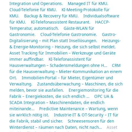
Integration und Operations.
Managed IT für KMU.
Cloud-Telefonie für KMU.
KI-Meeting-Protokolle für
KMU.
Backup & Recovery für KMU.
Individualsoftware
für KMU.
KI-Telefonassistent Restaurant.
HACCP-
Temperatur, automatisch.
Gäste-WLAN für
Gastronomie.
Cloud-Telefonie Gastronomie.
Gastro-
Digitalisierung – mit Plan statt Insellösungen.
Heizungs-
& Energie-Monitoring – Heizung, die sich selbst meldet.
Asset Tracking für Immobilien – Werkzeuge und Geräte
immer auffindbar.
KI-Telefonassistent für
Hausverwaltungen – Schadensmeldungen ohne H…
CRM
für die Hausverwaltung – Mieter-Kommunikation an einem
Ort.
Immobilien-Portal – für Mieter, Eigentümer und
Verwaltung.
Zustandsüberwachung – Maschinen, die sich
melden, bevor sie ausfallen.
Energiemonitoring für die
Fabrik – Energiekosten, die sich endlich …
OPC UA &
SCADA Integration – Maschinendaten, die endlich
miteinande…
Predictive Maintenance – Wartung, wenn
sie wirklich nötig ist.
Industrie-IT & OT-Security – IT für
die Fabrik, stabil und sicher.
Schneesensoren für den
Winterdienst – räumen nach Daten, nicht nach…
Asset