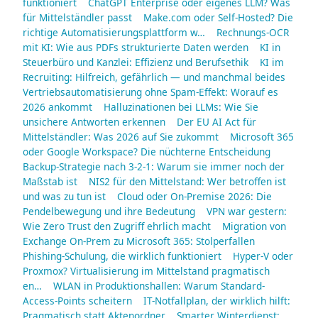
funktioniert
ChatGPT Enterprise oder eigenes LLM? Was
für Mittelständler passt
Make.com oder Self-Hosted? Die
richtige Automatisierungsplattform w…
Rechnungs-OCR
mit KI: Wie aus PDFs strukturierte Daten werden
KI in
Steuerbüro und Kanzlei: Effizienz und Berufsethik
KI im
Recruiting: Hilfreich, gefährlich — und manchmal beides
Vertriebsautomatisierung ohne Spam-Effekt: Worauf es
2026 ankommt
Halluzinationen bei LLMs: Wie Sie
unsichere Antworten erkennen
Der EU AI Act für
Mittelständler: Was 2026 auf Sie zukommt
Microsoft 365
oder Google Workspace? Die nüchterne Entscheidung
Backup-Strategie nach 3-2-1: Warum sie immer noch der
Maßstab ist
NIS2 für den Mittelstand: Wer betroffen ist
und was zu tun ist
Cloud oder On-Premise 2026: Die
Pendelbewegung und ihre Bedeutung
VPN war gestern:
Wie Zero Trust den Zugriff ehrlich macht
Migration von
Exchange On-Prem zu Microsoft 365: Stolperfallen
Phishing-Schulung, die wirklich funktioniert
Hyper-V oder
Proxmox? Virtualisierung im Mittelstand pragmatisch
en…
WLAN in Produktionshallen: Warum Standard-
Access-Points scheitern
IT-Notfallplan, der wirklich hilft:
Pragmatisch statt Aktenordner
Smarter Winterdienst: