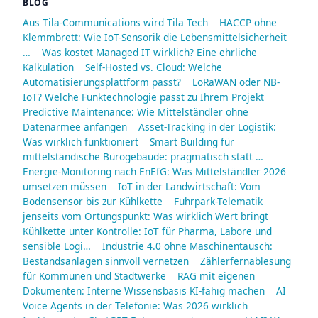
BLOG
Aus Tila-Communications wird Tila Tech
HACCP ohne
Klemmbrett: Wie IoT-Sensorik die Lebensmittelsicherheit
…
Was kostet Managed IT wirklich? Eine ehrliche
Kalkulation
Self-Hosted vs. Cloud: Welche
Automatisierungsplattform passt?
LoRaWAN oder NB-
IoT? Welche Funktechnologie passt zu Ihrem Projekt
Predictive Maintenance: Wie Mittelständler ohne
Datenarmee anfangen
Asset-Tracking in der Logistik:
Was wirklich funktioniert
Smart Building für
mittelständische Bürogebäude: pragmatisch statt …
Energie-Monitoring nach EnEfG: Was Mittelständler 2026
umsetzen müssen
IoT in der Landwirtschaft: Vom
Bodensensor bis zur Kühlkette
Fuhrpark-Telematik
jenseits vom Ortungspunkt: Was wirklich Wert bringt
Kühlkette unter Kontrolle: IoT für Pharma, Labore und
sensible Logi…
Industrie 4.0 ohne Maschinentausch:
Bestandsanlagen sinnvoll vernetzen
Zählerfernablesung
für Kommunen und Stadtwerke
RAG mit eigenen
Dokumenten: Interne Wissensbasis KI-fähig machen
AI
Voice Agents in der Telefonie: Was 2026 wirklich