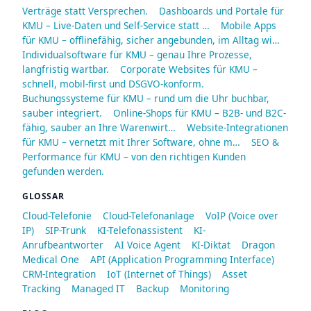
Verträge statt Versprechen.
Dashboards und Portale für
KMU – Live-Daten und Self-Service statt …
Mobile Apps
für KMU – offlinefähig, sicher angebunden, im Alltag wi…
Individualsoftware für KMU – genau Ihre Prozesse,
langfristig wartbar.
Corporate Websites für KMU –
schnell, mobil-first und DSGVO-konform.
Buchungssysteme für KMU – rund um die Uhr buchbar,
sauber integriert.
Online-Shops für KMU – B2B- und B2C-
fähig, sauber an Ihre Warenwirt…
Website-Integrationen
für KMU – vernetzt mit Ihrer Software, ohne m…
SEO &
Performance für KMU – von den richtigen Kunden
gefunden werden.
GLOSSAR
Cloud-Telefonie
Cloud-Telefonanlage
VoIP (Voice over
IP)
SIP-Trunk
KI-Telefonassistent
KI-
Anrufbeantworter
AI Voice Agent
KI-Diktat
Dragon
Medical One
API (Application Programming Interface)
CRM-Integration
IoT (Internet of Things)
Asset
Tracking
Managed IT
Backup
Monitoring