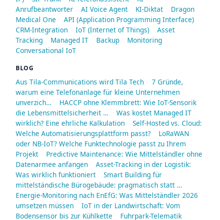
Anrufbeantworter
AI Voice Agent
KI-Diktat
Dragon
Medical One
API (Application Programming Interface)
CRM-Integration
IoT (Internet of Things)
Asset
Tracking
Managed IT
Backup
Monitoring
Conversational IoT
BLOG
Aus Tila-Communications wird Tila Tech
7 Gründe,
warum eine Telefonanlage für kleine Unternehmen
unverzich…
HACCP ohne Klemmbrett: Wie IoT-Sensorik
die Lebensmittelsicherheit …
Was kostet Managed IT
wirklich? Eine ehrliche Kalkulation
Self-Hosted vs. Cloud:
Welche Automatisierungsplattform passt?
LoRaWAN
oder NB-IoT? Welche Funktechnologie passt zu Ihrem
Projekt
Predictive Maintenance: Wie Mittelständler ohne
Datenarmee anfangen
Asset-Tracking in der Logistik:
Was wirklich funktioniert
Smart Building für
mittelständische Bürogebäude: pragmatisch statt …
Energie-Monitoring nach EnEfG: Was Mittelständler 2026
umsetzen müssen
IoT in der Landwirtschaft: Vom
Bodensensor bis zur Kühlkette
Fuhrpark-Telematik