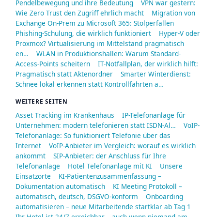
Pendelbewegung und ihre Bedeutung
VPN war gestern:
Wie Zero Trust den Zugriff ehrlich macht
Migration von
Exchange On-Prem zu Microsoft 365: Stolperfallen
Phishing-Schulung, die wirklich funktioniert
Hyper-V oder
Proxmox? Virtualisierung im Mittelstand pragmatisch
en…
WLAN in Produktionshallen: Warum Standard-
Access-Points scheitern
IT-Notfallplan, der wirklich hilft:
Pragmatisch statt Aktenordner
Smarter Winterdienst:
Schnee lokal erkennen statt Kontrollfahrten a…
WEITERE SEITEN
Asset Tracking im Krankenhaus
IP-Telefonanlage für
Unternehmen: modern telefonieren statt ISDN-Al…
VoIP-
Telefonanlage: So funktioniert Telefonie über das
Internet
VoIP-Anbieter im Vergleich: worauf es wirklich
ankommt
SIP-Anbieter: der Anschluss für Ihre
Telefonanlage
Hotel Telefonanlage mit KI
Unsere
Einsatzorte
KI-Patientenzusammenfassung –
Dokumentation automatisch
KI Meeting Protokoll –
automatisch, deutsch, DSGVO-konform
Onboarding
automatisieren – neue Mitarbeitende startklar ab Tag 1
Ihr Hotel ist 24/7 erreichbar – auch wenn niemand am