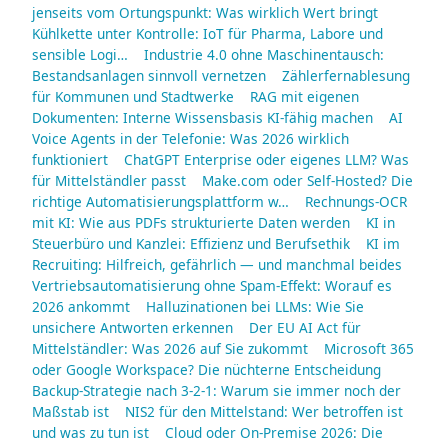
jenseits vom Ortungspunkt: Was wirklich Wert bringt
Kühlkette unter Kontrolle: IoT für Pharma, Labore und
sensible Logi…
Industrie 4.0 ohne Maschinentausch:
Bestandsanlagen sinnvoll vernetzen
Zählerfernablesung
für Kommunen und Stadtwerke
RAG mit eigenen
Dokumenten: Interne Wissensbasis KI-fähig machen
AI
Voice Agents in der Telefonie: Was 2026 wirklich
funktioniert
ChatGPT Enterprise oder eigenes LLM? Was
für Mittelständler passt
Make.com oder Self-Hosted? Die
richtige Automatisierungsplattform w…
Rechnungs-OCR
mit KI: Wie aus PDFs strukturierte Daten werden
KI in
Steuerbüro und Kanzlei: Effizienz und Berufsethik
KI im
Recruiting: Hilfreich, gefährlich — und manchmal beides
Vertriebsautomatisierung ohne Spam-Effekt: Worauf es
2026 ankommt
Halluzinationen bei LLMs: Wie Sie
unsichere Antworten erkennen
Der EU AI Act für
Mittelständler: Was 2026 auf Sie zukommt
Microsoft 365
oder Google Workspace? Die nüchterne Entscheidung
Backup-Strategie nach 3-2-1: Warum sie immer noch der
Maßstab ist
NIS2 für den Mittelstand: Wer betroffen ist
und was zu tun ist
Cloud oder On-Premise 2026: Die