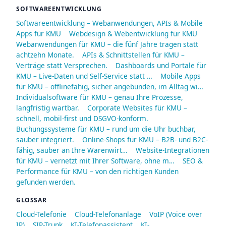
SOFTWAREENTWICKLUNG
Softwareentwicklung – Webanwendungen, APIs & Mobile
Apps für KMU
Webdesign & Webentwicklung für KMU
Webanwendungen für KMU – die fünf Jahre tragen statt
achtzehn Monate.
APIs & Schnittstellen für KMU –
Verträge statt Versprechen.
Dashboards und Portale für
KMU – Live-Daten und Self-Service statt …
Mobile Apps
für KMU – offlinefähig, sicher angebunden, im Alltag wi…
Individualsoftware für KMU – genau Ihre Prozesse,
langfristig wartbar.
Corporate Websites für KMU –
schnell, mobil-first und DSGVO-konform.
Buchungssysteme für KMU – rund um die Uhr buchbar,
sauber integriert.
Online-Shops für KMU – B2B- und B2C-
fähig, sauber an Ihre Warenwirt…
Website-Integrationen
für KMU – vernetzt mit Ihrer Software, ohne m…
SEO &
Performance für KMU – von den richtigen Kunden
gefunden werden.
GLOSSAR
Cloud-Telefonie
Cloud-Telefonanlage
VoIP (Voice over
IP)
SIP-Trunk
KI-Telefonassistent
KI-