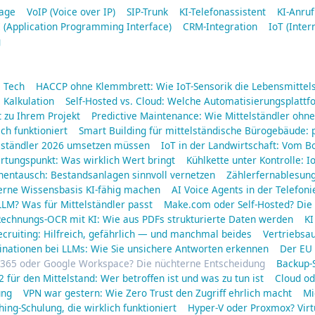
lage
VoIP (Voice over IP)
SIP-Trunk
KI-Telefonassistent
KI-Anru
 (Application Programming Interface)
CRM-Integration
IoT (Inter
g
a Tech
HACCP ohne Klemmbrett: Wie IoT-Sensorik die Lebensmittels
 Kalkulation
Self-Hosted vs. Cloud: Welche Automatisierungsplattf
 zu Ihrem Projekt
Predictive Maintenance: Wie Mittelständler oh
ich funktioniert
Smart Building für mittelständische Bürogebäude: 
elständler 2026 umsetzen müssen
IoT in der Landwirtschaft: Vom B
rtungspunkt: Was wirklich Wert bringt
Kühlkette unter Kontrolle: 
nentausch: Bestandsanlagen sinnvoll vernetzen
Zählerfernablesun
erne Wissensbasis KI-fähig machen
AI Voice Agents in der Telefoni
LM? Was für Mittelständler passt
Make.com oder Self-Hosted? Die 
echnungs-OCR mit KI: Wie aus PDFs strukturierte Daten werden
KI
ecruiting: Hilfreich, gefährlich — und manchmal beides
Vertriebsa
inationen bei LLMs: Wie Sie unsichere Antworten erkennen
Der EU 
 365 oder Google Workspace? Die nüchterne Entscheidung
Backup-S
2 für den Mittelstand: Wer betroffen ist und was zu tun ist
Cloud od
ung
VPN war gestern: Wie Zero Trust den Zugriff ehrlich macht
Mi
hing-Schulung, die wirklich funktioniert
Hyper-V oder Proxmox? Virt