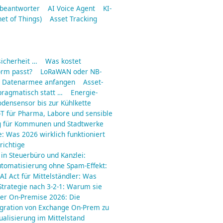
fbeantworter
AI Voice Agent
KI-
net of Things)
Asset Tracking
icherheit …
Was kostet
orm passt?
LoRaWAN oder NB-
ne Datenarmee anfangen
Asset-
pragmatisch statt …
Energie-
odensensor bis zur Kühlkette
IoT für Pharma, Labore und sensible
g für Kommunen und Stadtwerke
e: Was 2026 wirklich funktioniert
richtige
 in Steuerbüro und Kanzlei:
utomatisierung ohne Spam-Effekt:
AI Act für Mittelständler: Was
trategie nach 3-2-1: Warum sie
er On-Premise 2026: Die
gration von Exchange On-Prem zu
ualisierung im Mittelstand