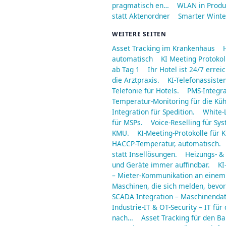
pragmatisch en…
WLAN in Produ
statt Aktenordner
Smarter Winter
WEITERE SEITEN
Asset Tracking im Krankenhaus
automatisch
KI Meeting Protoko
ab Tag 1
Ihr Hotel ist 24/7 err
die Arztpraxis.
KI-Telefonassisten
Telefonie für Hotels.
PMS-Integra
Temperatur-Monitoring für die Küh
Integration für Spedition.
White-
für MSPs.
Voice-Reselling für S
KMU.
KI-Meeting-Protokolle für 
HACCP-Temperatur, automatisch.
statt Insellösungen.
Heizungs- & 
und Geräte immer auffindbar.
KI
– Mieter-Kommunikation an einem
Maschinen, die sich melden, bevor 
SCADA Integration – Maschinendat
Industrie-IT & OT-Security – IT für 
nach…
Asset Tracking für den B