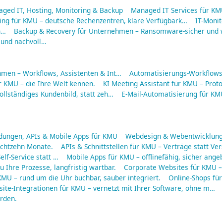
aged IT, Hosting, Monitoring & Backup
Managed IT Services für KMU
ing für KMU – deutsche Rechenzentren, klare Verfügbark…
IT-Moni
n…
Backup & Recovery für Unternehmen – Ransomware-sicher und w
 und nachvoll…
hmen – Workflows, Assistenten & Int…
Automatisierungs-Workflows 
r KMU – die Ihre Welt kennen.
KI Meeting Assistant für KMU – Protok
ollständiges Kundenbild, statt zeh…
E-Mail-Automatisierung für KMU
ungen, APIs & Mobile Apps für KMU
Webdesign & Webentwicklung
 achtzehn Monate.
APIs & Schnittstellen für KMU – Verträge statt Ve
elf-Service statt …
Mobile Apps für KMU – offlinefähig, sicher ang
 Ihre Prozesse, langfristig wartbar.
Corporate Websites für KMU – 
MU – rund um die Uhr buchbar, sauber integriert.
Online-Shops fü
ite-Integrationen für KMU – vernetzt mit Ihrer Software, ohne m…
rden.