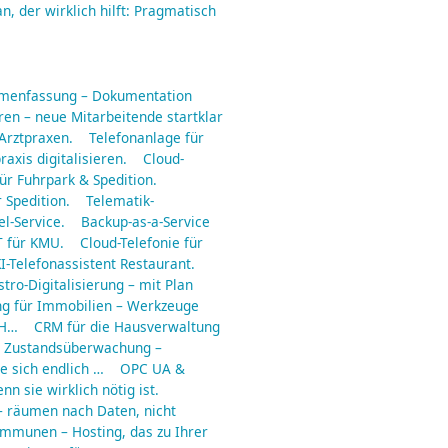
an, der wirklich hilft: Pragmatisch
mmenfassung – Dokumentation
en – neue Mitarbeitende startklar
 Arztpraxen.
Telefonanlage für
raxis digitalisieren.
Cloud-
ür Fuhrpark & Spedition.
 Spedition.
Telematik-
l-Service.
Backup-as-a-Service
 für KMU.
Cloud-Telefonie für
I-Telefonassistent Restaurant.
tro-Digitalisierung – mit Plan
ng für Immobilien – Werkzeuge
 H…
CRM für die Hausverwaltung
Zustandsüberwachung –
e sich endlich …
OPC UA &
n sie wirklich nötig ist.
– räumen nach Daten, nicht
ommunen – Hosting, das zu Ihrer