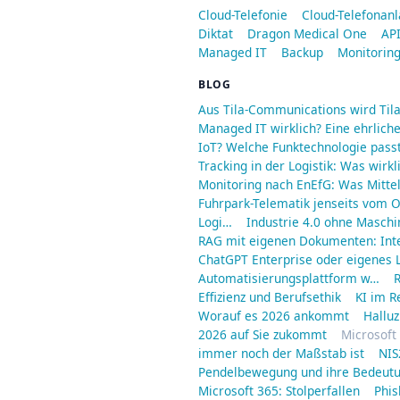
Cloud-Telefonie
Cloud-Telefonan
Diktat
Dragon Medical One
API
Managed IT
Backup
Monitorin
BLOG
Aus Tila-Communications wird Til
Managed IT wirklich? Eine ehrliche
IoT? Welche Funktechnologie passt
Tracking in der Logistik: Was wirkl
Monitoring nach EnEfG: Was Mitt
Fuhrpark-Telematik jenseits vom O
Logi…
Industrie 4.0 ohne Maschi
RAG mit eigenen Dokumenten: Int
ChatGPT Enterprise oder eigenes L
Automatisierungsplattform w…
R
Effizienz und Berufsethik
KI im R
Worauf es 2026 ankommt
Halluz
2026 auf Sie zukommt
Microsoft
immer noch der Maßstab ist
NIS
Pendelbewegung und ihre Bedeut
Microsoft 365: Stolperfallen
Phis