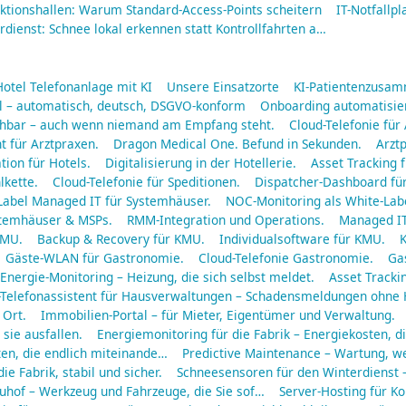
ktionshallen: Warum Standard-Access-Points scheitern
IT-Notfallpl
dienst: Schnee lokal erkennen statt Kontrollfahrten a…
Hotel Telefonanlage mit KI
Unsere Einsatzorte
KI-Patientenzusa
ll – automatisch, deutsch, DSGVO-konform
Onboarding automatisier
eichbar – auch wenn niemand am Empfang steht.
Cloud-Telefonie für
t für Arztpraxen.
Dragon Medical One. Befund in Sekunden.
Arztp
tion für Hotels.
Digitalisierung in der Hotellerie.
Asset Tracking f
lkette.
Cloud-Telefonie für Speditionen.
Dispatcher-Dashboard für
Label Managed IT für Systemhäuser.
NOC-Monitoring als White-Labe
ystemhäuser & MSPs.
RMM-Integration und Operations.
Managed IT
KMU.
Backup & Recovery für KMU.
Individualsoftware für KMU.
K
Gäste-WLAN für Gastronomie.
Cloud-Telefonie Gastronomie.
Gas
Energie-Monitoring – Heizung, die sich selbst meldet.
Asset Tracki
-Telefonassistent für Hausverwaltungen – Schadensmeldungen ohne
 Ort.
Immobilien-Portal – für Mieter, Eigentümer und Verwaltung.
sie ausfallen.
Energiemonitoring für die Fabrik – Energiekosten, di
en, die endlich miteinande…
Predictive Maintenance – Wartung, wen
die Fabrik, stabil und sicher.
Schneesensoren für den Winterdienst 
auhof – Werkzeug und Fahrzeuge, die Sie sof…
Server-Hosting für K