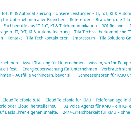
– IoT, KI & Automatisierung
Unsere Leistungen – IT, IoT, KI & Auto
ng für Unternehmen aller Branchen
Referenzen – Branchen, die Tila
 – Fachbegriffe aus IT, IoT, KI & Telekommunikation
ROI-Rechner – I
räge zu IT, IoT, KI & Automatisierung
Tila Tech vs. herkömmliche IT
en
Kontakt – Tila Tech kontaktieren
Impressum – Tila-Solutions 
ternehmen
Asset Tracking für Unternehmen – wissen, wo Ihr Equipm
udit-fest.
Energieüberwachung für Unternehmen – Verbrauch sich
men – Ausfälle verhindern, bevor si…
Schneesensoren für KMU u
Cloud-Telefonie & KI
Cloud-Telefonie für KMU – Telefonanlage in d
rid oder Cloud, herstellerneu…
AI Voice Agents für KMU – ein KI-Te
f Basis Ihrer eigenen Inhalte.
24/7-Erreichbarkeit für KMU – ohne