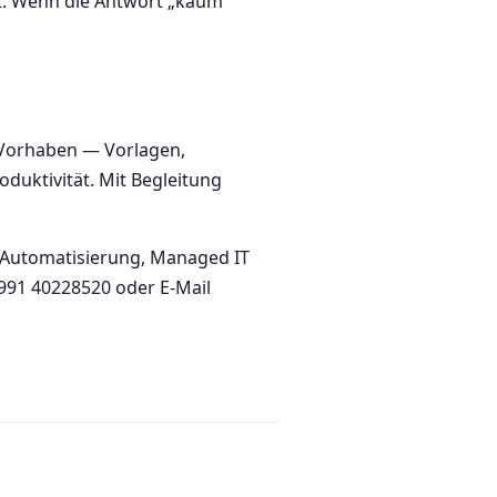
oft. Wenn die Antwort „kaum“
t-Vorhaben — Vorlagen,
duktivität. Mit Begleitung
KI-Automatisierung, Managed IT
 991 40228520 oder E-Mail