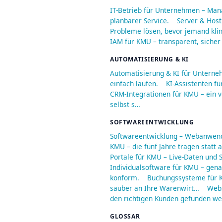
IT-Betrieb für Unternehmen – Man
planbarer Service.
Server & Host
Probleme lösen, bevor jemand kli
IAM für KMU – transparent, sicher
AUTOMATISIERUNG & KI
Automatisierung & KI für Unterne
einfach laufen.
KI-Assistenten fü
CRM-Integrationen für KMU – ein v
selbst s…
SOFTWAREENTWICKLUNG
Softwareentwicklung – Webanwend
KMU – die fünf Jahre tragen statt
Portale für KMU – Live-Daten und S
Individualsoftware für KMU – genau
konform.
Buchungssysteme für K
sauber an Ihre Warenwirt…
Webs
den richtigen Kunden gefunden we
GLOSSAR