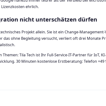
 zu Google nahezu immer teurer als der Verbleib bei Micros
r Lizenzkosten ehrlich.
gration nicht unterschätzen dürfen
n technisches Projekt allein. Sie ist ein Change-Managemen
das ohne Begleitung versucht, verliert oft drei Monate Pro
listisch.
Themen: Tila Tech ist Ihr Full-Service-IT-Partner für IoT, 
wicklung. 30 Minuten kostenlose Erstberatung: Telefon +49