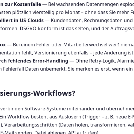
n zur Kostenfalle
— Bei wachsenden Datenmengen explodie
osten plötzlich vierstellig pro Monat – ohne dass Sie meh
liert in US-Clouds
— Kundendaten, Rechnungsdaten und i
tformen. DSGVO-konform ist das selten, und der Auftragsv
Box
— Bei einem Fehler oder Mitarbeiterwechsel weiß niem
ntation fehlt, Versionierung ebenfalls – jede Änderung ist 
urch fehlendes Error-Handling
— Ohne Retry-Logik, Alarmi
Fehlerfall Daten unbemerkt. Sie merken es erst, wenn ein 
sierungs-Workflows?
 verbinden Software-Systeme miteinander und übernehme
Ein Workflow besteht aus Auslösern (Trigger – z. B. neue E
 Verarbeitungsschritten (Daten holen, transformieren, val
E-Mail senden, Datei ablegen, API aufrufen).