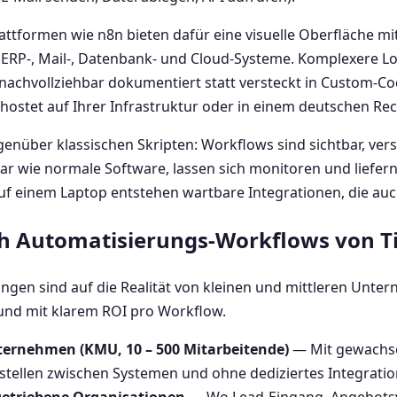
tformen wie n8n bieten dafür eine visuelle Oberfläche mi
 ERP-, Mail-, Datenbank- und Cloud-Systeme. Komplexere Lo
 nachvollziehbar dokumentiert statt versteckt in Custom-C
ehostet auf Ihrer Infrastruktur oder in einem deutschen R
enüber klassischen Skripten: Workflows sind sichtbar, versi
tbar wie normale Software, lassen sich monitoren und liefer
auf einem Laptop entstehen wartbare Integrationen, die auch
ch Automatisierungs-Workflows von Ti
gen sind auf die Realität von kleinen und mittleren Unte
und mit klarem ROI pro Workflow.
ternehmen (KMU, 10 – 500 Mitarbeitende)
— Mit gewachse
tstellen zwischen Systemen und ohne dediziertes Integrati