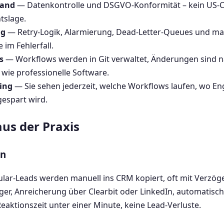
land
— Datenkontrolle und DSGVO-Konformität – kein US-Cl
tslage.
ng
— Retry-Logik, Alarmierung, Dead-Letter-Queues und m
e im Fehlerfall.
s
— Workflows werden in Git verwaltet, Änderungen sind na
wie professionelle Software.
ing
— Sie sehen jederzeit, welche Workflows laufen, wo E
gespart wird.
us der Praxis
on
lar-Leads werden manuell ins CRM kopiert, oft mit Verzö
er, Anreicherung über Clearbit oder LinkedIn, automatisch
eaktionszeit unter einer Minute, keine Lead-Verluste.