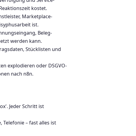
erfolgung und Service-
eaktionszeit kostet.
tleister, Marketplace-
yphusarbeit ist.
hnungseingang, Beleg-
etzt werden kann.
agsdaten, Stücklisten und
ten explodieren oder DSGVO-
onen nach n8n.
x'. Jeder Schritt ist
elefonie – fast alles ist