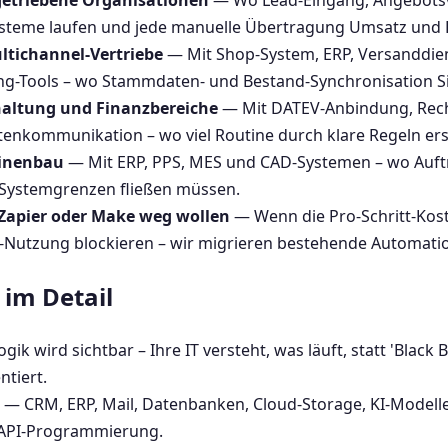
-getriebene Organisationen
— Wo Lead-Eingang, Angebotsv
steme laufen und jede manuelle Übertragung Umsatz und R
ltichannel-Vertriebe
— Mit Shop-System, ERP, Versanddiens
g-Tools – wo Stammdaten- und Bestand-Synchronisation Sis
altung und Finanzbereiche
— Mit DATEV-Anbindung, Rec
nkommunikation – wo viel Routine durch klare Regeln ers
inenbau
— Mit ERP, PPS, MES und CAD-Systemen – wo Auftr
Systemgrenzen fließen müssen.
Zapier oder Make weg wollen
— Wenn die Pro-Schritt-Kos
-Nutzung blockieren – wir migrieren bestehende Automati
im Detail
gik wird sichtbar – Ihre IT versteht, was läuft, statt 'Black Bo
tiert.
— CRM, ERP, Mail, Datenbanken, Cloud-Storage, KI-Modelle, T
 API-Programmierung.