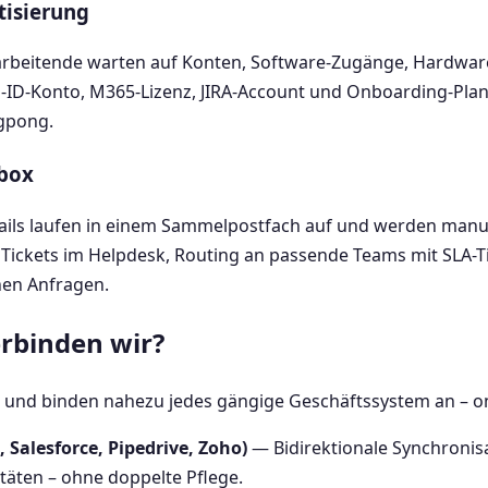
isierung
arbeitende warten auf Konten, Software-Zugänge, Hardwar
a-ID-Konto, M365-Lizenz, JIRA-Account und Onboarding-Plan. 
ngpong.
lbox
ils laufen in einem Sammelpostfach auf und werden manuell
 Tickets im Helpdesk, Routing an passende Teams mit SLA-Ti
nen Anfragen.
rbinden wir?
al und binden nahezu jedes gängige Geschäftssystem an – o
Salesforce, Pipedrive, Zoho)
— Bidirektionale Synchronis
täten – ohne doppelte Pflege.