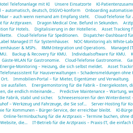
Hotel Telefonanlage mit KI
Unsere Einsatzorte
KI-Patientenzusa
ll – automatisch, deutsch, DSGVO-konform
Onboarding automatisier
eichbar – auch wenn niemand am Empfang steht.
Cloud-Telefonie für
t für Arztpraxen.
Dragon Medical One. Befund in Sekunden.
Arztp
tion für Hotels.
Digitalisierung in der Hotellerie.
Asset Tracking f
lkette.
Cloud-Telefonie für Speditionen.
Dispatcher-Dashboard für
Label Managed IT für Systemhäuser.
NOC-Monitoring als White-Labe
ystemhäuser & MSPs.
RMM-Integration und Operations.
Managed IT
KMU.
Backup & Recovery für KMU.
Individualsoftware für KMU.
K
Gäste-WLAN für Gastronomie.
Cloud-Telefonie Gastronomie.
Gas
Energie-Monitoring – Heizung, die sich selbst meldet.
Asset Tracki
-Telefonassistent für Hausverwaltungen – Schadensmeldungen ohne
 Ort.
Immobilien-Portal – für Mieter, Eigentümer und Verwaltung.
sie ausfallen.
Energiemonitoring für die Fabrik – Energiekosten, di
en, die endlich miteinande…
Predictive Maintenance – Wartung, wen
die Fabrik, stabil und sicher.
Schneesensoren für den Winterdienst 
auhof – Werkzeug und Fahrzeuge, die Sie sof…
Server-Hosting für K
nie für Kommunen – Bürger-Service, der erreichbar bleibt.
KI-Bürge
Online-Terminbuchung für die Arztpraxis – Termine buchen, ohne 
-Website, die…
IT-Betrieb für die Arztpraxis – Praxis-IT, die einfach 