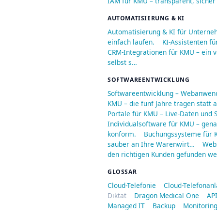
IAM für KMU – transparent, sicher
AUTOMATISIERUNG & KI
Automatisierung & KI für Unterne
einfach laufen.
KI-Assistenten fü
CRM-Integrationen für KMU – ein v
selbst s…
SOFTWAREENTWICKLUNG
Softwareentwicklung – Webanwend
KMU – die fünf Jahre tragen statt
Portale für KMU – Live-Daten und S
Individualsoftware für KMU – genau
konform.
Buchungssysteme für K
sauber an Ihre Warenwirt…
Webs
den richtigen Kunden gefunden we
GLOSSAR
Cloud-Telefonie
Cloud-Telefonan
Diktat
Dragon Medical One
API
Managed IT
Backup
Monitorin