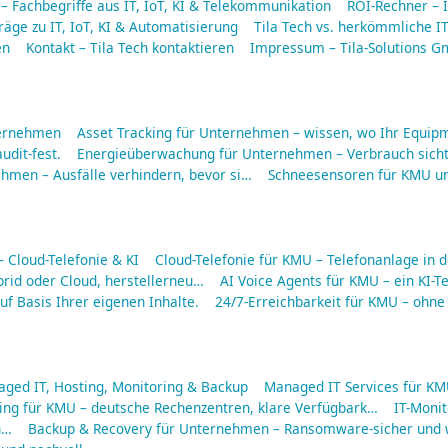
 – Fachbegriffe aus IT, IoT, KI & Telekommunikation
ROI-Rechner – I
räge zu IT, IoT, KI & Automatisierung
Tila Tech vs. herkömmliche IT
en
Kontakt – Tila Tech kontaktieren
Impressum – Tila-Solutions 
ternehmen
Asset Tracking für Unternehmen – wissen, wo Ihr Equipm
udit-fest.
Energieüberwachung für Unternehmen – Verbrauch sich
men – Ausfälle verhindern, bevor si…
Schneesensoren für KMU u
Cloud-Telefonie & KI
Cloud-Telefonie für KMU – Telefonanlage in d
rid oder Cloud, herstellerneu…
AI Voice Agents für KMU – ein KI-Te
f Basis Ihrer eigenen Inhalte.
24/7-Erreichbarkeit für KMU – ohne
aged IT, Hosting, Monitoring & Backup
Managed IT Services für KMU
ing für KMU – deutsche Rechenzentren, klare Verfügbark…
IT-Moni
n…
Backup & Recovery für Unternehmen – Ransomware-sicher und w