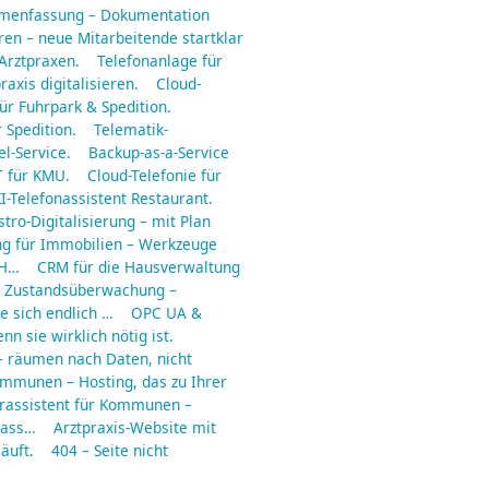
mmenfassung – Dokumentation
en – neue Mitarbeitende startklar
 Arztpraxen.
Telefonanlage für
raxis digitalisieren.
Cloud-
ür Fuhrpark & Spedition.
 Spedition.
Telematik-
l-Service.
Backup-as-a-Service
 für KMU.
Cloud-Telefonie für
I-Telefonassistent Restaurant.
tro-Digitalisierung – mit Plan
ng für Immobilien – Werkzeuge
 H…
CRM für die Hausverwaltung
Zustandsüberwachung –
e sich endlich …
OPC UA &
n sie wirklich nötig ist.
– räumen nach Daten, nicht
ommunen – Hosting, das zu Ihrer
rassistent für Kommunen –
dass…
Arztpraxis-Website mit
läuft.
404 – Seite nicht