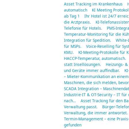
Asset Tracking im Krankenhaus
automatisch
KI Meeting Protoko
ab Tag 1
Ihr Hotel ist 24/7 err
die Arztpraxis.
KI-Telefonassisten
Telefonie für Hotels.
PMS-Integra
Temperatur-Monitoring für die Küh
Integration für Spedition.
White-
für MSPs.
Voice-Reselling für S
KMU.
KI-Meeting-Protokolle für 
HACCP-Temperatur, automatisch.
statt Insellösungen.
Heizungs- & 
und Geräte immer auffindbar.
KI
– Mieter-Kommunikation an einem
Maschinen, die sich melden, bevor 
SCADA Integration – Maschinendat
Industrie-IT & OT-Security – IT für 
nach…
Asset Tracking für den B
Verwaltung passt.
Bürger-Telefo
Verwaltung, die immer antwortet.
Termin-Management – eine Praxis
gefunden