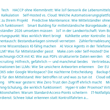
a Tech
HACCP ohne Klemmbrett: Wie IoT-Sensorik die Lebensmittels
 Kalkulation
Self-Hosted vs. Cloud: Welche Automatisierungsplattf
 zu Ihrem Projekt
Predictive Maintenance: Wie Mittelständler oh
ich funktioniert
Smart Building für mittelständische Bürogebäude: 
elständler 2026 umsetzen müssen
IoT in der Landwirtschaft: Vom B
rtungspunkt: Was wirklich Wert bringt
Kühlkette unter Kontrolle: 
nentausch: Bestandsanlagen sinnvoll vernetzen
Zählerfernablesun
erne Wissensbasis KI-fähig machen
AI Voice Agents in der Telefoni
LM? Was für Mittelständler passt
Make.com oder Self-Hosted? Die 
echnungs-OCR mit KI: Wie aus PDFs strukturierte Daten werden
KI
ecruiting: Hilfreich, gefährlich — und manchmal beides
Vertriebsa
inationen bei LLMs: Wie Sie unsichere Antworten erkennen
Der EU 
 365 oder Google Workspace? Die nüchterne Entscheidung
Backup-S
2 für den Mittelstand: Wer betroffen ist und was zu tun ist
Cloud od
ung
VPN war gestern: Wie Zero Trust den Zugriff ehrlich macht
Mi
hing-Schulung, die wirklich funktioniert
Hyper-V oder Proxmox? Virt
ktionshallen: Warum Standard-Access-Points scheitern
IT-Notfallpl
dienst: Schnee lokal erkennen statt Kontrollfahrten a…