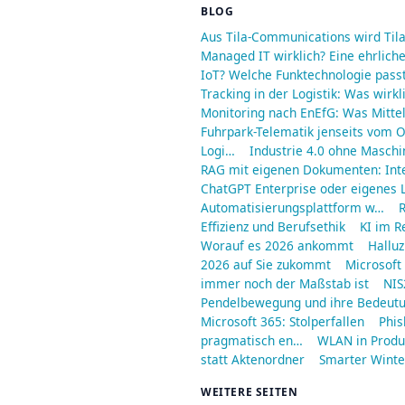
BLOG
Aus Tila-Communications wird Til
Managed IT wirklich? Eine ehrliche
IoT? Welche Funktechnologie passt
Tracking in der Logistik: Was wirkl
Monitoring nach EnEfG: Was Mitt
Fuhrpark-Telematik jenseits vom O
Logi…
Industrie 4.0 ohne Maschi
RAG mit eigenen Dokumenten: Int
ChatGPT Enterprise oder eigenes L
Automatisierungsplattform w…
R
Effizienz und Berufsethik
KI im R
Worauf es 2026 ankommt
Halluz
2026 auf Sie zukommt
Microsoft
immer noch der Maßstab ist
NIS
Pendelbewegung und ihre Bedeut
Microsoft 365: Stolperfallen
Phis
pragmatisch en…
WLAN in Produ
statt Aktenordner
Smarter Winter
WEITERE SEITEN