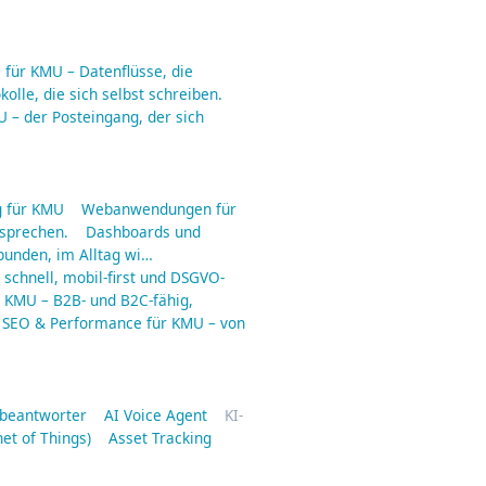
für KMU – Datenflüsse, die
olle, die sich selbst schreiben.
 – der Posteingang, der sich
 für KMU
Webanwendungen für
rsprechen.
Dashboards und
ebunden, im Alltag wi…
schnell, mobil-first und DSGVO-
r KMU – B2B- und B2C-fähig,
SEO & Performance für KMU – von
fbeantworter
AI Voice Agent
KI-
net of Things)
Asset Tracking