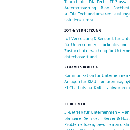
Team hinter Tila Tech
IT-Glossar
Automatisierung
Blog – Fachbeit
zu Tila Tech und unseren Leistung
Solutions GmbH
IOT & VERNETZUNG
IoT-Vernetzung & Sensorik für Un
für Unternehmen – lückenlos und a
Zustandsüberwachung für Unterneh
datenbasiert und…
KOMMUNIKATION
Kommunikation für Unternehmen – 
Anlagen für KMU – on-premise, hyb
KI-Chatbots für KMU – antworten au
…
IT-BETRIEB
IT-Betrieb für Unternehmen – Man
planbarer Service.
Server & Host
Probleme lösen, bevor jemand kli