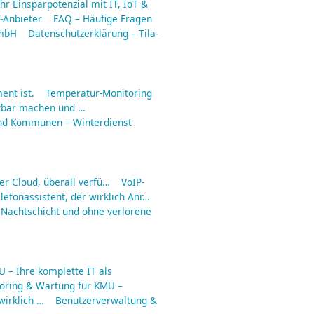
hr Einsparpotenzial mit IT, IoT &
-Anbieter
FAQ – Häufige Fragen
GmbH
Datenschutzerklärung – Tila-
ent ist.
Temperatur-Monitoring
tbar machen und …
nd Kommunen – Winterdienst
er Cloud, überall verfü…
VoIP-
lefonassistent, der wirklich Anr…
 Nachtschicht und ohne verlorene
 – Ihre komplette IT als
toring & Wartung für KMU –
irklich …
Benutzerverwaltung &