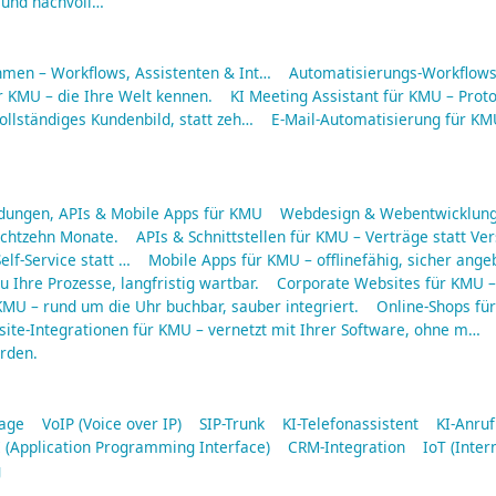
 und nachvoll…
hmen – Workflows, Assistenten & Int…
Automatisierungs-Workflows 
r KMU – die Ihre Welt kennen.
KI Meeting Assistant für KMU – Protok
ollständiges Kundenbild, statt zeh…
E-Mail-Automatisierung für KMU
ungen, APIs & Mobile Apps für KMU
Webdesign & Webentwicklung
 achtzehn Monate.
APIs & Schnittstellen für KMU – Verträge statt Ve
elf-Service statt …
Mobile Apps für KMU – offlinefähig, sicher ang
 Ihre Prozesse, langfristig wartbar.
Corporate Websites für KMU – 
MU – rund um die Uhr buchbar, sauber integriert.
Online-Shops fü
ite-Integrationen für KMU – vernetzt mit Ihrer Software, ohne m…
rden.
lage
VoIP (Voice over IP)
SIP-Trunk
KI-Telefonassistent
KI-Anru
 (Application Programming Interface)
CRM-Integration
IoT (Inter
g