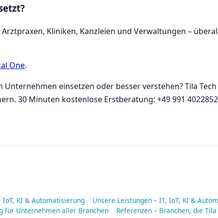
setzt?
 Arztpraxen, Kliniken, Kanzleien und Verwaltungen – überall 
al One
.
em Unternehmen einsetzen oder besser verstehen? Tila Tec
ern. 30 Minuten kostenlose Erstberatung: +49 991 40228520
– IoT, KI & Automatisierung
Unsere Leistungen – IT, IoT, KI & Auto
ng für Unternehmen aller Branchen
Referenzen – Branchen, die Tila