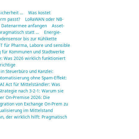
icherheit …
Was kostet
orm passt?
LoRaWAN oder NB-
ne Datenarmee anfangen
Asset-
pragmatisch statt …
Energie-
odensensor bis zur Kühlkette
IoT für Pharma, Labore und sensible
g für Kommunen und Stadtwerke
e: Was 2026 wirklich funktioniert
richtige
 in Steuerbüro und Kanzlei:
utomatisierung ohne Spam-Effekt:
AI Act für Mittelständler: Was
trategie nach 3-2-1: Warum sie
er On-Premise 2026: Die
gration von Exchange On-Prem zu
ualisierung im Mittelstand
an, der wirklich hilft: Pragmatisch