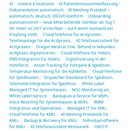
KI
Unsere Einsatzorte
KI-Patientenzusammenfassung –
Dokumentation automatisch
KI Meeting Protokoll –
automatisch, deutsch, DSGVO-konform
Onboarding
automatisieren – neue Mitarbeitende startklar ab Tag 1
Ihr Hotel ist 24/7 erreichbar – auch wenn niemand am
Empfang steht.
Cloud-Telefonie für Arztpraxen.
Telefonanlage für die Arztpraxis.
KI-Telefonassistent für
Arztpraxen.
Dragon Medical One. Befund in Sekunden.
Arztpraxis digitalisieren.
Cloud-Telefonie für Hotels.
PMS-Integration für Hotels.
Digitalisierung in der
Hotellerie.
Asset Tracking für Fuhrpark & Spedition.
Temperatur-Monitoring für die Kühlkette.
Cloud-Telefonie
für Speditionen.
Dispatcher-Dashboard für Spedition.
Telematik-Integration für Spedition.
White-Label
Managed IT für Systemhäuser.
NOC-Monitoring als
White-Label-Service.
Backup-as-a-Service für MSPs.
Voice-Reselling für Systemhäuser & MSPs.
RMM-
Integration und Operations.
Managed IT für KMU.
Cloud-Telefonie für KMU.
KI-Meeting-Protokolle für
KMU.
Backup & Recovery für KMU.
Individualsoftware
für KMU.
KI-Telefonassistent Restaurant.
HACCP-