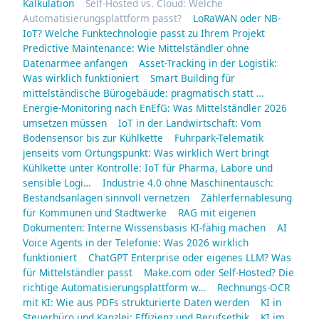
Kalkulation
Self-Hosted vs. Cloud: Welche
Automatisierungsplattform passt?
LoRaWAN oder NB-
IoT? Welche Funktechnologie passt zu Ihrem Projekt
Predictive Maintenance: Wie Mittelständler ohne
Datenarmee anfangen
Asset-Tracking in der Logistik:
Was wirklich funktioniert
Smart Building für
mittelständische Bürogebäude: pragmatisch statt …
Energie-Monitoring nach EnEfG: Was Mittelständler 2026
umsetzen müssen
IoT in der Landwirtschaft: Vom
Bodensensor bis zur Kühlkette
Fuhrpark-Telematik
jenseits vom Ortungspunkt: Was wirklich Wert bringt
Kühlkette unter Kontrolle: IoT für Pharma, Labore und
sensible Logi…
Industrie 4.0 ohne Maschinentausch:
Bestandsanlagen sinnvoll vernetzen
Zählerfernablesung
für Kommunen und Stadtwerke
RAG mit eigenen
Dokumenten: Interne Wissensbasis KI-fähig machen
AI
Voice Agents in der Telefonie: Was 2026 wirklich
funktioniert
ChatGPT Enterprise oder eigenes LLM? Was
für Mittelständler passt
Make.com oder Self-Hosted? Die
richtige Automatisierungsplattform w…
Rechnungs-OCR
mit KI: Wie aus PDFs strukturierte Daten werden
KI in
Steuerbüro und Kanzlei: Effizienz und Berufsethik
KI im