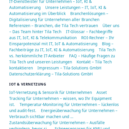
IT-Dienstleister für Unternehmen – IoT, KI &
Automatisierung
Unsere Leistungen – IT, IoT, KI &
Automatisierung im Überblick
Branchenlösungen –
Digitalisierung für Unternehmen aller Branchen
Referenzen – Branchen, die Tila Tech vertrauen
Über uns
– Das Team hinter Tila Tech
IT-Glossar – Fachbegriffe
aus IT, IoT, KI & Telekommunikation
ROI-Rechner – Ihr
Einsparpotenzial mit IT, IoT & Automatisierung
Blog –
Fachbeiträge zu IT, IoT, KI & Automatisierung
Tila Tech
vs. herkömmliche IT-Anbieter
FAQ – Häufige Fragen zu
Tila Tech und unseren Leistungen
Kontakt – Tila Tech
kontaktieren
Impressum – Tila-Solutions GmbH
Datenschutzerklärung – Tila-Solutions GmbH
IOT & VERNETZUNG
IoT-Vernetzung & Sensorik für Unternehmen
Asset
Tracking für Unternehmen – wissen, wo Ihr Equipment
ist.
Temperatur-Monitoring für Unternehmen – lückenlos
und audit-fest.
Energieüberwachung für Unternehmen –
Verbrauch sichtbar machen und …
Zustandsüberwachung für Unternehmen – Ausfälle
verhindern, bevor si…
Schneesensoren für KMU und