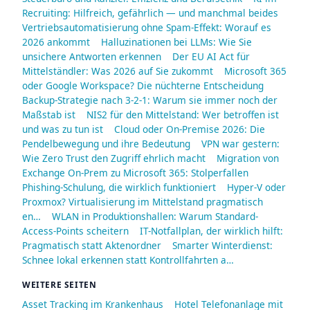
Recruiting: Hilfreich, gefährlich — und manchmal beides
Vertriebsautomatisierung ohne Spam-Effekt: Worauf es
2026 ankommt
Halluzinationen bei LLMs: Wie Sie
unsichere Antworten erkennen
Der EU AI Act für
Mittelständler: Was 2026 auf Sie zukommt
Microsoft 365
oder Google Workspace? Die nüchterne Entscheidung
Backup-Strategie nach 3-2-1: Warum sie immer noch der
Maßstab ist
NIS2 für den Mittelstand: Wer betroffen ist
und was zu tun ist
Cloud oder On-Premise 2026: Die
Pendelbewegung und ihre Bedeutung
VPN war gestern:
Wie Zero Trust den Zugriff ehrlich macht
Migration von
Exchange On-Prem zu Microsoft 365: Stolperfallen
Phishing-Schulung, die wirklich funktioniert
Hyper-V oder
Proxmox? Virtualisierung im Mittelstand pragmatisch
en…
WLAN in Produktionshallen: Warum Standard-
Access-Points scheitern
IT-Notfallplan, der wirklich hilft:
Pragmatisch statt Aktenordner
Smarter Winterdienst:
Schnee lokal erkennen statt Kontrollfahrten a…
WEITERE SEITEN
Asset Tracking im Krankenhaus
Hotel Telefonanlage mit