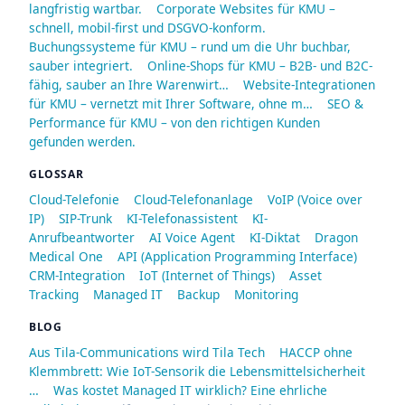
langfristig wartbar.
Corporate Websites für KMU –
schnell, mobil-first und DSGVO-konform.
Buchungssysteme für KMU – rund um die Uhr buchbar,
sauber integriert.
Online-Shops für KMU – B2B- und B2C-
fähig, sauber an Ihre Warenwirt…
Website-Integrationen
für KMU – vernetzt mit Ihrer Software, ohne m…
SEO &
Performance für KMU – von den richtigen Kunden
gefunden werden.
GLOSSAR
Cloud-Telefonie
Cloud-Telefonanlage
VoIP (Voice over
IP)
SIP-Trunk
KI-Telefonassistent
KI-
Anrufbeantworter
AI Voice Agent
KI-Diktat
Dragon
Medical One
API (Application Programming Interface)
CRM-Integration
IoT (Internet of Things)
Asset
Tracking
Managed IT
Backup
Monitoring
BLOG
Aus Tila-Communications wird Tila Tech
HACCP ohne
Klemmbrett: Wie IoT-Sensorik die Lebensmittelsicherheit
…
Was kostet Managed IT wirklich? Eine ehrliche