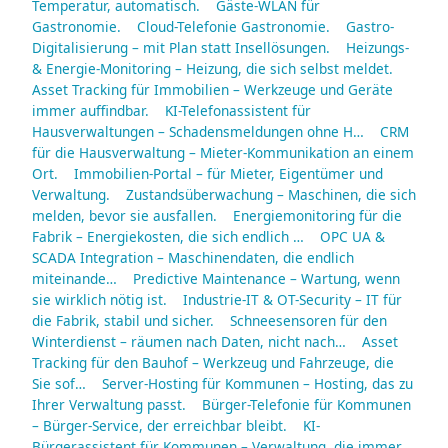
Temperatur, automatisch.
Gäste-WLAN für
Gastronomie.
Cloud-Telefonie Gastronomie.
Gastro-
Digitalisierung – mit Plan statt Insellösungen.
Heizungs-
& Energie-Monitoring – Heizung, die sich selbst meldet.
Asset Tracking für Immobilien – Werkzeuge und Geräte
immer auffindbar.
KI-Telefonassistent für
Hausverwaltungen – Schadensmeldungen ohne H…
CRM
für die Hausverwaltung – Mieter-Kommunikation an einem
Ort.
Immobilien-Portal – für Mieter, Eigentümer und
Verwaltung.
Zustandsüberwachung – Maschinen, die sich
melden, bevor sie ausfallen.
Energiemonitoring für die
Fabrik – Energiekosten, die sich endlich …
OPC UA &
SCADA Integration – Maschinendaten, die endlich
miteinande…
Predictive Maintenance – Wartung, wenn
sie wirklich nötig ist.
Industrie-IT & OT-Security – IT für
die Fabrik, stabil und sicher.
Schneesensoren für den
Winterdienst – räumen nach Daten, nicht nach…
Asset
Tracking für den Bauhof – Werkzeug und Fahrzeuge, die
Sie sof…
Server-Hosting für Kommunen – Hosting, das zu
Ihrer Verwaltung passt.
Bürger-Telefonie für Kommunen
– Bürger-Service, der erreichbar bleibt.
KI-
Bürgerassistent für Kommunen – Verwaltung, die immer