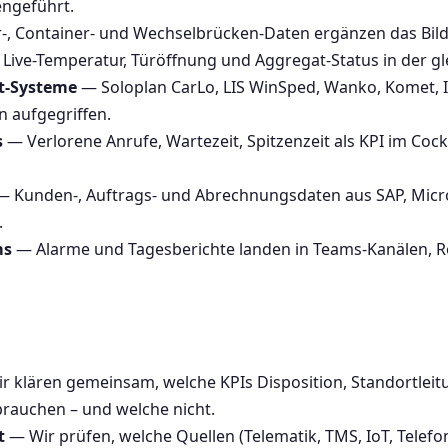
ngeführt.
r-, Container- und Wechselbrücken-Daten ergänzen das Bild
Live-Temperatur, Türöffnung und Aggregat-Status in der gle
t-Systeme
— Soloplan CarLo, LIS WinSped, Wanko, Komet, 
 aufgegriffen.
s
— Verlorene Anrufe, Wartezeit, Spitzenzeit als KPI im Cock
 Kunden-, Auftrags- und Abrechnungsdaten aus SAP, Micr
.
ms
— Alarme und Tagesberichte landen in Teams-Kanälen, R
r klären gemeinsam, welche KPIs Disposition, Standortlei
brauchen – und welche nicht.
t
— Wir prüfen, welche Quellen (Telematik, TMS, IoT, Tele