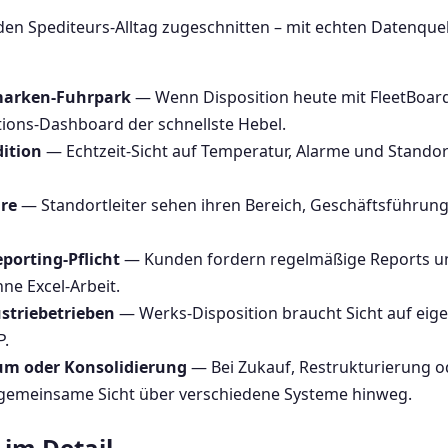
en Spediteurs-Alltag zugeschnitten – mit echten Datenque
marken-Fuhrpark
— Wenn Disposition heute mit FleetBoard,
ations-Dashboard der schnellste Hebel.
ition
— Echtzeit-Sicht auf Temperatur, Alarme und Standort
re
— Standortleiter sehen ihren Bereich, Geschäftsführung 
porting-Pflicht
— Kunden fordern regelmäßige Reports und
ne Excel-Arbeit.
striebetrieben
— Werks-Disposition braucht Sicht auf eig
P.
um oder Konsolidierung
— Bei Zukauf, Restrukturierung o
 gemeinsame Sicht über verschiedene Systeme hinweg.
im Detail