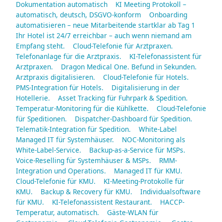
Dokumentation automatisch
KI Meeting Protokoll –
automatisch, deutsch, DSGVO-konform
Onboarding
automatisieren – neue Mitarbeitende startklar ab Tag 1
Ihr Hotel ist 24/7 erreichbar – auch wenn niemand am
Empfang steht.
Cloud-Telefonie für Arztpraxen.
Telefonanlage für die Arztpraxis.
KI-Telefonassistent für
Arztpraxen.
Dragon Medical One. Befund in Sekunden.
Arztpraxis digitalisieren.
Cloud-Telefonie für Hotels.
PMS-Integration für Hotels.
Digitalisierung in der
Hotellerie.
Asset Tracking für Fuhrpark & Spedition.
Temperatur-Monitoring für die Kühlkette.
Cloud-Telefonie
für Speditionen.
Dispatcher-Dashboard für Spedition.
Telematik-Integration für Spedition.
White-Label
Managed IT für Systemhäuser.
NOC-Monitoring als
White-Label-Service.
Backup-as-a-Service für MSPs.
Voice-Reselling für Systemhäuser & MSPs.
RMM-
Integration und Operations.
Managed IT für KMU.
Cloud-Telefonie für KMU.
KI-Meeting-Protokolle für
KMU.
Backup & Recovery für KMU.
Individualsoftware
für KMU.
KI-Telefonassistent Restaurant.
HACCP-
Temperatur, automatisch.
Gäste-WLAN für