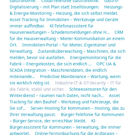
Gastronomie.
Cloud-Telefonie Gastronomie.
Gastro-
Digitalisierung – mit Plan statt Insellösungen.
Heizungs-
& Energie-Monitoring – Heizung, die sich selbst meldet.
Asset Tracking für Immobilien – Werkzeuge und Geräte
immer auffindbar.
KI-Telefonassistent für
Hausverwaltungen – Schadensmeldungen ohne H…
CRM
für die Hausverwaltung – Mieter-Kommunikation an einem
Ort.
Immobilien-Portal – für Mieter, Eigentümer und
Verwaltung.
Zustandsüberwachung – Maschinen, die sich
melden, bevor sie ausfallen.
Energiemonitoring für die
Fabrik – Energiekosten, die sich endlich …
OPC UA &
SCADA Integration – Maschinendaten, die endlich
miteinande…
Predictive Maintenance – Wartung, wenn
sie wirklich nötig ist.
Industrie-IT & OT-Security – IT für
die Fabrik, stabil und sicher.
Schneesensoren für den
Winterdienst – räumen nach Daten, nicht nach…
Asset
Tracking für den Bauhof – Werkzeug und Fahrzeuge, die
Sie sof…
Server-Hosting für Kommunen – Hosting, das zu
Ihrer Verwaltung passt.
Bürger-Telefonie für Kommunen
– Bürger-Service, der erreichbar bleibt.
KI-
Bürgerassistent für Kommunen – Verwaltung, die immer
antwortet.
Online-Terminbuchung für die Arztpraxis –