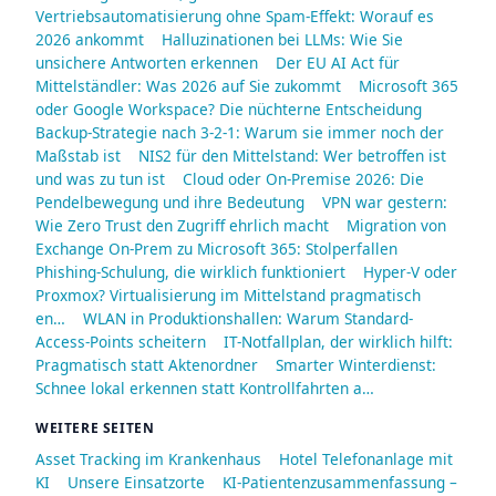
Vertriebsautomatisierung ohne Spam-Effekt: Worauf es
2026 ankommt
Halluzinationen bei LLMs: Wie Sie
unsichere Antworten erkennen
Der EU AI Act für
Mittelständler: Was 2026 auf Sie zukommt
Microsoft 365
oder Google Workspace? Die nüchterne Entscheidung
Backup-Strategie nach 3-2-1: Warum sie immer noch der
Maßstab ist
NIS2 für den Mittelstand: Wer betroffen ist
und was zu tun ist
Cloud oder On-Premise 2026: Die
Pendelbewegung und ihre Bedeutung
VPN war gestern:
Wie Zero Trust den Zugriff ehrlich macht
Migration von
Exchange On-Prem zu Microsoft 365: Stolperfallen
Phishing-Schulung, die wirklich funktioniert
Hyper-V oder
Proxmox? Virtualisierung im Mittelstand pragmatisch
en…
WLAN in Produktionshallen: Warum Standard-
Access-Points scheitern
IT-Notfallplan, der wirklich hilft:
Pragmatisch statt Aktenordner
Smarter Winterdienst:
Schnee lokal erkennen statt Kontrollfahrten a…
WEITERE SEITEN
Asset Tracking im Krankenhaus
Hotel Telefonanlage mit
KI
Unsere Einsatzorte
KI-Patientenzusammenfassung –