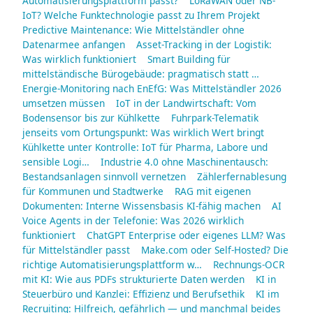
Automatisierungsplattform passt?
LoRaWAN oder NB-
IoT? Welche Funktechnologie passt zu Ihrem Projekt
Predictive Maintenance: Wie Mittelständler ohne
Datenarmee anfangen
Asset-Tracking in der Logistik:
Was wirklich funktioniert
Smart Building für
mittelständische Bürogebäude: pragmatisch statt …
Energie-Monitoring nach EnEfG: Was Mittelständler 2026
umsetzen müssen
IoT in der Landwirtschaft: Vom
Bodensensor bis zur Kühlkette
Fuhrpark-Telematik
jenseits vom Ortungspunkt: Was wirklich Wert bringt
Kühlkette unter Kontrolle: IoT für Pharma, Labore und
sensible Logi…
Industrie 4.0 ohne Maschinentausch:
Bestandsanlagen sinnvoll vernetzen
Zählerfernablesung
für Kommunen und Stadtwerke
RAG mit eigenen
Dokumenten: Interne Wissensbasis KI-fähig machen
AI
Voice Agents in der Telefonie: Was 2026 wirklich
funktioniert
ChatGPT Enterprise oder eigenes LLM? Was
für Mittelständler passt
Make.com oder Self-Hosted? Die
richtige Automatisierungsplattform w…
Rechnungs-OCR
mit KI: Wie aus PDFs strukturierte Daten werden
KI in
Steuerbüro und Kanzlei: Effizienz und Berufsethik
KI im
Recruiting: Hilfreich, gefährlich — und manchmal beides