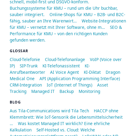
schnell, mobil-first und DSGVO-konform.
Buchungssysteme für KMU – rund um die Uhr buchbar,
sauber integriert.
Online-Shops für KMU – B2B- und B2C-
fähig, sauber an Ihre Warenwirt…
Website-Integrationen
für KMU – vernetzt mit Ihrer Software, ohne m…
SEO &
Performance für KMU – von den richtigen Kunden
gefunden werden.
GLOSSAR
Cloud-Telefonie
Cloud-Telefonanlage
VoIP (Voice over
IP)
SIP-Trunk
KI-Telefonassistent
KI-
Anrufbeantworter
AI Voice Agent
KI-Diktat
Dragon
Medical One
API (Application Programming Interface)
CRM-Integration
IoT (Internet of Things)
Asset
Tracking
Managed IT
Backup
Monitoring
BLOG
Aus Tila-Communications wird Tila Tech
HACCP ohne
Klemmbrett: Wie IoT-Sensorik die Lebensmittelsicherheit
…
Was kostet Managed IT wirklich? Eine ehrliche
Kalkulation
Self-Hosted vs. Cloud: Welche