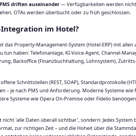
PMS driften auseinander
— Verfügbarkeiten werden nicht 
hen, OTAs werden überbucht oder zu früh geschlossen.
Integration im Hotel?
et das Property-Management-System (Hotel-ERP) mit allen 
 tun haben: Telefonanlage, KI-Voice-Agent, Channel-Manag
rung, Backoffice (Finanzbuchhaltung, Lohnsystem), Zutritt
offene Schnittstellen (REST, SOAP), Standardprotokolle (H
n – je nach PMS und Anforderung. Moderne Systeme wie M
ltere Systeme wie Opera On-Premise oder Fidelio benötigen
t nicht 'alle Daten überall sichtbar', sondern: Jedes Syst
ormat, zur richtigen Zeit – und die Hoheit über die Stammdat