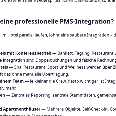
 entstehen keine widersprüchlichen Datenstände, sondern
 eine professionelle PMS-Integration?
m Hotel parallel laufen, lohnt eine saubere Integration – die
els mit Konferenzbetrieb
— Bankett, Tagung, Restaurant
 Integration sind Doppelbuchungen und falsche Rechnun
tels
— Spa, Restaurant, Sport und Wellness werden über 
äuft das ohne manuelle Übertragung.
leinem Team
— Je kleiner die Crew, desto wichtiger ist Inte
tiv mehr.
pen
— Zentrales Reporting, zentrale Stammdaten, gemeinsa
nd Apartmenthäuser
— Mehrere Objekte, Self-Check-in, Cod