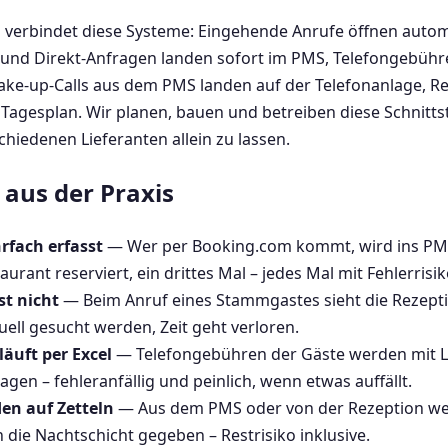
 verbindet diese Systeme: Eingehende Anrufe öffnen automa
nd Direkt-Anfragen landen sofort im PMS, Telefongebühr
e-up-Calls aus dem PMS landen auf der Telefonanlage, R
Tagesplan. Wir planen, bauen und betreiben diese Schnittste
schiedenen Lieferanten allein zu lassen.
aus der Praxis
fach erfasst
— Wer per Booking.com kommt, wird ins PMS 
urant reserviert, ein drittes Mal – jedes Mal mit Fehlerrisik
st nicht
— Beim Anruf eines Stammgastes sieht die Rezept
ll gesucht werden, Zeit geht verloren.
äuft per Excel
— Telefongebühren der Gäste werden mit Li
en – fehleranfällig und peinlich, wenn etwas auffällt.
n auf Zetteln
— Aus dem PMS oder von der Rezeption wer
n die Nachtschicht gegeben – Restrisiko inklusive.