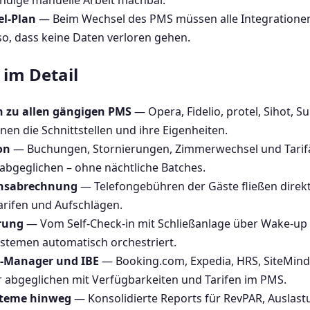
ändige manuelle Arbeit machbar.
l-Plan
— Beim Wechsel des PMS müssen alle Integrationen
so, dass keine Daten verloren gehen.
im Detail
n zu allen gängigen PMS
— Opera, Fidelio, protel, Sihot, S
nnen die Schnittstellen und ihre Eigenheiten.
on
— Buchungen, Stornierungen, Zimmerwechsel und Tari
bgeglichen – ohne nächtliche Batches.
chsabrechnung
— Telefongebühren der Gäste fließen direk
Tarifen und Aufschlägen.
rung
— Vom Self-Check-in mit Schließanlage über Wake-up b
stemen automatisch orchestriert.
-Manager und IBE
— Booking.com, Expedia, HRS, SiteMinder
 abgeglichen mit Verfügbarkeiten und Tarifen im PMS.
ysteme hinweg
— Konsolidierte Reports für RevPAR, Auslast