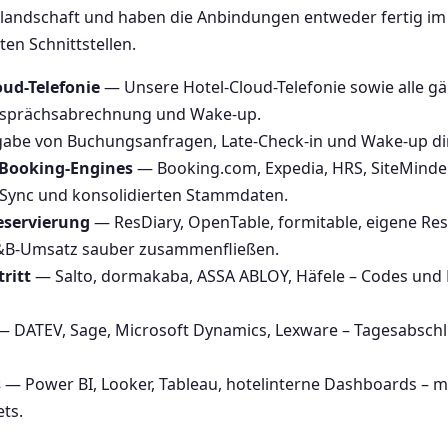
ellandschaft und haben die Anbindungen entweder fertig 
ten Schnittstellen.
ud-Telefonie
— Unsere Hotel-Cloud-Telefonie sowie alle g
esprächsabrechnung und Wake-up.
be von Buchungsanfragen, Late-Check-in und Wake-up direk
Booking-Engines
— Booking.com, Expedia, HRS, SiteMinder, 
-Sync und konsolidierten Stammdaten.
eservierung
— ResDiary, OpenTable, formitable, eigene Res
B-Umsatz sauber zusammenfließen.
ritt
— Salto, dormakaba, ASSA ABLOY, Häfele – Codes un
 DATEV, Sage, Microsoft Dynamics, Lexware – Tagesabsc
s
— Power BI, Looker, Tableau, hotelinterne Dashboards – m
ts.