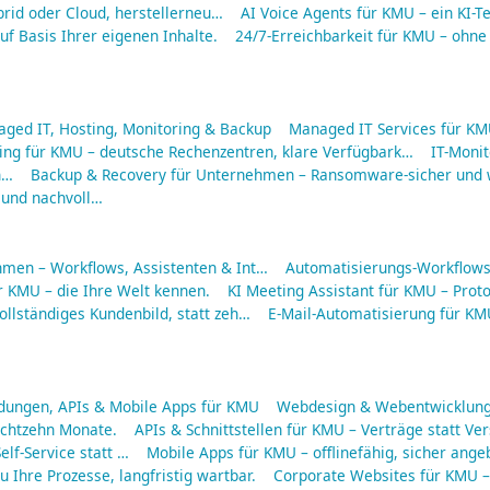
rid oder Cloud, herstellerneu…
AI Voice Agents für KMU – ein KI-Te
f Basis Ihrer eigenen Inhalte.
24/7-Erreichbarkeit für KMU – ohne
aged IT, Hosting, Monitoring & Backup
Managed IT Services für KMU
ing für KMU – deutsche Rechenzentren, klare Verfügbark…
IT-Moni
n…
Backup & Recovery für Unternehmen – Ransomware-sicher und w
 und nachvoll…
hmen – Workflows, Assistenten & Int…
Automatisierungs-Workflows 
r KMU – die Ihre Welt kennen.
KI Meeting Assistant für KMU – Protok
ollständiges Kundenbild, statt zeh…
E-Mail-Automatisierung für KMU
ungen, APIs & Mobile Apps für KMU
Webdesign & Webentwicklung
 achtzehn Monate.
APIs & Schnittstellen für KMU – Verträge statt Ve
elf-Service statt …
Mobile Apps für KMU – offlinefähig, sicher ang
 Ihre Prozesse, langfristig wartbar.
Corporate Websites für KMU – 