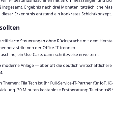
n wir 14 Bestandsmaschinen mit Strommesszangen und Lic
€ insgesamt. Ergebnis nach drei Monaten: tatsächliche Ma
 dieser Erkenntnis entstand ein konkretes Schichtkonzept.
sollten
zertifizierte Steuerungen ohne Rücksprache mit dem Herstel
ennetz strikt von der Office-IT trennen.
aschine, ein Use-Case, dann schrittweise erweitern.
ine moderne Anlage — aber oft die deutlich wirtschaftlichere 
t.
Themen: Tila Tech ist Ihr Full-Service-IT-Partner für IoT, 
wicklung. 30 Minuten kostenlose Erstberatung: Telefon +49