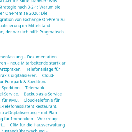
AI Act für Mittelständler: Was
trategie nach 3-2-1: Warum sie
er On-Premise 2026: Die
gration von Exchange On-Prem zu
ualisierung im Mittelstand
an, der wirklich hilft: Pragmatisch
mmenfassung – Dokumentation
en – neue Mitarbeitende startklar
 Arztpraxen.
Telefonanlage für
raxis digitalisieren.
Cloud-
ür Fuhrpark & Spedition.
 Spedition.
Telematik-
l-Service.
Backup-as-a-Service
 für KMU.
Cloud-Telefonie für
I-Telefonassistent Restaurant.
tro-Digitalisierung – mit Plan
ng für Immobilien – Werkzeuge
 H…
CRM für die Hausverwaltung
Zustandsüberwachung –