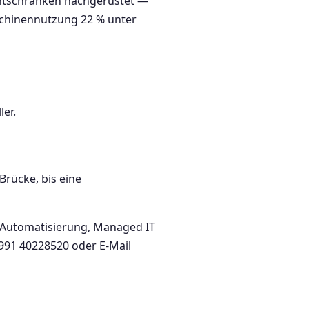
htschranken nachgerüstet —
schinennutzung 22 % unter
ler.
Brücke, bis eine
KI-Automatisierung, Managed IT
 991 40228520 oder E-Mail