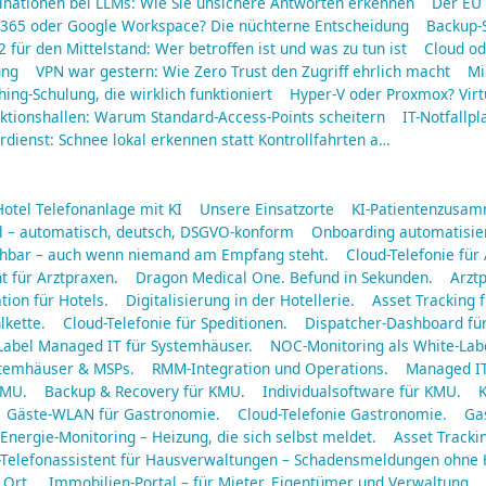
inationen bei LLMs: Wie Sie unsichere Antworten erkennen
Der EU 
 365 oder Google Workspace? Die nüchterne Entscheidung
Backup-S
2 für den Mittelstand: Wer betroffen ist und was zu tun ist
Cloud od
ung
VPN war gestern: Wie Zero Trust den Zugriff ehrlich macht
Mi
hing-Schulung, die wirklich funktioniert
Hyper-V oder Proxmox? Virt
ktionshallen: Warum Standard-Access-Points scheitern
IT-Notfallpl
dienst: Schnee lokal erkennen statt Kontrollfahrten a…
Hotel Telefonanlage mit KI
Unsere Einsatzorte
KI-Patientenzusa
ll – automatisch, deutsch, DSGVO-konform
Onboarding automatisier
eichbar – auch wenn niemand am Empfang steht.
Cloud-Telefonie für
t für Arztpraxen.
Dragon Medical One. Befund in Sekunden.
Arztp
tion für Hotels.
Digitalisierung in der Hotellerie.
Asset Tracking f
lkette.
Cloud-Telefonie für Speditionen.
Dispatcher-Dashboard für
Label Managed IT für Systemhäuser.
NOC-Monitoring als White-Labe
ystemhäuser & MSPs.
RMM-Integration und Operations.
Managed IT
KMU.
Backup & Recovery für KMU.
Individualsoftware für KMU.
K
Gäste-WLAN für Gastronomie.
Cloud-Telefonie Gastronomie.
Gas
Energie-Monitoring – Heizung, die sich selbst meldet.
Asset Tracki
-Telefonassistent für Hausverwaltungen – Schadensmeldungen ohne
 Ort.
Immobilien-Portal – für Mieter, Eigentümer und Verwaltung.