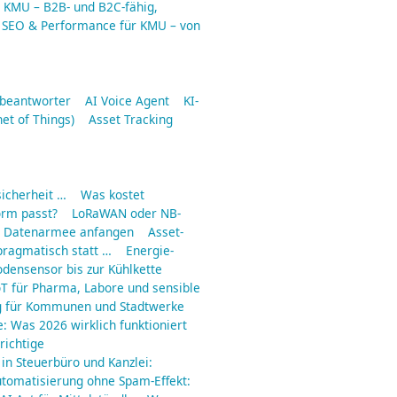
r KMU – B2B- und B2C-fähig,
SEO & Performance für KMU – von
fbeantworter
AI Voice Agent
KI-
net of Things)
Asset Tracking
icherheit …
Was kostet
orm passt?
LoRaWAN oder NB-
ne Datenarmee anfangen
Asset-
pragmatisch statt …
Energie-
odensensor bis zur Kühlkette
IoT für Pharma, Labore und sensible
g für Kommunen und Stadtwerke
e: Was 2026 wirklich funktioniert
richtige
 in Steuerbüro und Kanzlei:
utomatisierung ohne Spam-Effekt: