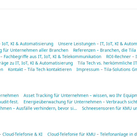
– IoT, KI & Automatisierung
Unsere Leistungen – IT, IoT, KI & Auto
ng für Unternehmen aller Branchen
Referenzen – Branchen, die Tila
 – Fachbegriffe aus IT, IoT, KI & Telekommunikation
ROI-Rechner – I
räge zu IT, IoT, KI & Automatisierung
Tila Tech vs. herkömmliche IT
en
Kontakt – Tila Tech kontaktieren
Impressum – Tila-Solutions 
ternehmen
Asset Tracking für Unternehmen – wissen, wo Ihr Equipm
udit-fest.
Energieüberwachung für Unternehmen – Verbrauch sich
men – Ausfälle verhindern, bevor si…
Schneesensoren für KMU u
Cloud-Telefonie & KI
Cloud-Telefonie für KMU – Telefonanlage in d