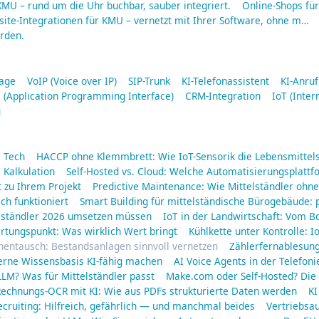
MU – rund um die Uhr buchbar, sauber integriert.
Online-Shops fü
ite-Integrationen für KMU – vernetzt mit Ihrer Software, ohne m…
rden.
lage
VoIP (Voice over IP)
SIP-Trunk
KI-Telefonassistent
KI-Anru
 (Application Programming Interface)
CRM-Integration
IoT (Inter
g
a Tech
HACCP ohne Klemmbrett: Wie IoT-Sensorik die Lebensmittels
 Kalkulation
Self-Hosted vs. Cloud: Welche Automatisierungsplattf
 zu Ihrem Projekt
Predictive Maintenance: Wie Mittelständler oh
ich funktioniert
Smart Building für mittelständische Bürogebäude: 
elständler 2026 umsetzen müssen
IoT in der Landwirtschaft: Vom B
rtungspunkt: Was wirklich Wert bringt
Kühlkette unter Kontrolle: 
nentausch: Bestandsanlagen sinnvoll vernetzen
Zählerfernablesun
erne Wissensbasis KI-fähig machen
AI Voice Agents in der Telefoni
LM? Was für Mittelständler passt
Make.com oder Self-Hosted? Die 
echnungs-OCR mit KI: Wie aus PDFs strukturierte Daten werden
KI
ecruiting: Hilfreich, gefährlich — und manchmal beides
Vertriebsa