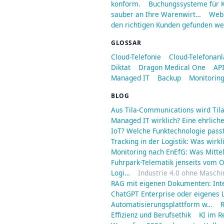
konform.
Buchungssysteme für K
sauber an Ihre Warenwirt…
Webs
den richtigen Kunden gefunden we
GLOSSAR
Cloud-Telefonie
Cloud-Telefonan
Diktat
Dragon Medical One
API
Managed IT
Backup
Monitorin
BLOG
Aus Tila-Communications wird Til
Managed IT wirklich? Eine ehrliche
IoT? Welche Funktechnologie passt
Tracking in der Logistik: Was wirkl
Monitoring nach EnEfG: Was Mitt
Fuhrpark-Telematik jenseits vom O
Logi…
Industrie 4.0 ohne Maschi
RAG mit eigenen Dokumenten: Int
ChatGPT Enterprise oder eigenes L
Automatisierungsplattform w…
R
Effizienz und Berufsethik
KI im R