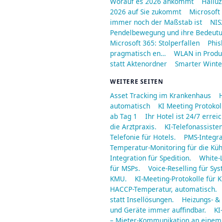
Worauf es 2026 ankommt
Halluz
2026 auf Sie zukommt
Microsoft
immer noch der Maßstab ist
NIS
Pendelbewegung und ihre Bedeut
Microsoft 365: Stolperfallen
Phis
pragmatisch en…
WLAN in Produ
statt Aktenordner
Smarter Winter
WEITERE SEITEN
Asset Tracking im Krankenhaus
automatisch
KI Meeting Protoko
ab Tag 1
Ihr Hotel ist 24/7 err
die Arztpraxis.
KI-Telefonassisten
Telefonie für Hotels.
PMS-Integra
Temperatur-Monitoring für die Küh
Integration für Spedition.
White-
für MSPs.
Voice-Reselling für S
KMU.
KI-Meeting-Protokolle für 
HACCP-Temperatur, automatisch.
statt Insellösungen.
Heizungs- & 
und Geräte immer auffindbar.
KI
– Mieter-Kommunikation an einem