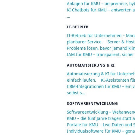
Anlagen für KMU – on-premise, hyb
KI-Chatbots für KMU – antworten au
…
IT-BETRIEB
IT-Betrieb für Unternehmen – Man
planbarer Service.
Server & Host
Probleme lösen, bevor jemand kli
IAM für KMU – transparent, sicher
AUTOMATISIERUNG & KI
Automatisierung & KI für Unterne
einfach laufen.
KI-Assistenten fü
CRM-Integrationen für KMU – ein v
selbst s…
SOFTWAREENTWICKLUNG
Softwareentwicklung – Webanwend
KMU – die fünf Jahre tragen statt
Portale für KMU – Live-Daten und S
Individualsoftware für KMU – genau