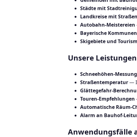
Gemeinden mit Bauho
Städte mit Stadtreinig
Landkreise mit Straße
Autobahn-Meistereien
Bayerische Kommunen
Skigebiete und Touris
Unsere Leistungen 
Schneehöhen-Messung
Straßentemperatur
— I
Glättegefahr-Berechn
Touren-Empfehlungen
Automatische Räum-C
Alarm an Bauhof-Leit
Anwendungsfälle a