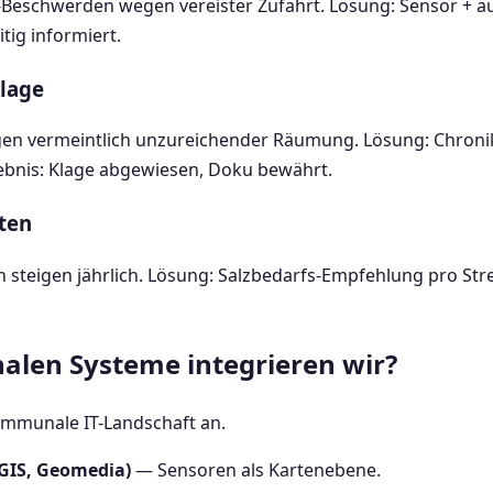
n-Beschwerden wegen vereister Zufahrt. Lösung: Sensor + 
tig informiert.
lage
gen vermeintlich unzureichender Räumung. Lösung: Chroni
ebnis: Klage abgewiesen, Doku bewährt.
ten
 steigen jährlich. Lösung: Salzbedarfs-Empfehlung pro Str
len Systeme integrieren wir?
ommunale IT-Landschaft an.
QGIS, Geomedia)
— Sensoren als Kartenebene.