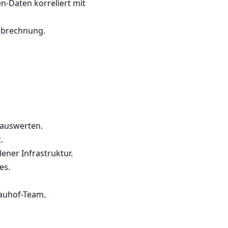
-Daten korreliert mit
abrechnung.
 auswerten.
.
ner Infrastruktur.
es.
auhof-Team.