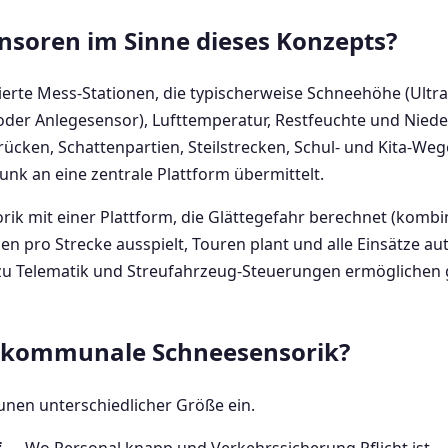
nsoren im Sinne dieses Konzepts?
rte Mess-Stationen, die typischerweise Schneehöhe (Ultras
oder Anlegesensor), Lufttemperatur, Restfeuchte und Niede
rücken, Schattenpartien, Steilstrecken, Schul- und Kita-We
nk an eine zentrale Plattform übermittelt.
orik mit einer Plattform, die Glättegefahr berechnet (kombi
 pro Strecke ausspielt, Touren plant und alle Einsätze a
n zu Telematik und Streufahrzeug-Steuerungen ermögliche
h kommunale Schneesensorik?
nen unterschiedlicher Größe ein.