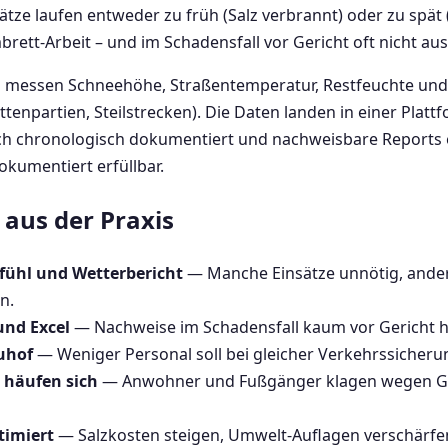
sätze laufen entweder zu früh (Salz verbrannt) oder zu spät
rett-Arbeit – und im Schadensfall vor Gericht oft nicht au
 messen Schneehöhe, Straßentemperatur, Restfeuchte und 
tenpartien, Steilstrecken). Die Daten landen in einer Pla
isch chronologisch dokumentiert und nachweisbare Report
okumentiert erfüllbar.
aus der Praxis
fühl und Wetterbericht
— Manche Einsätze unnötig, andere
n.
nd Excel
— Nachweise im Schadensfall kaum vor Gericht ha
uhof
— Weniger Personal soll bei gleicher Verkehrssicheru
 häufen sich
— Anwohner und Fußgänger klagen wegen Glä
timiert
— Salzkosten steigen, Umwelt-Auflagen verschärfen