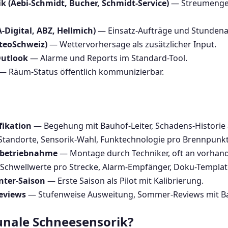
k (Aebi-Schmidt, Bucher, Schmidt-Service)
— Streumengen
Digital, ABZ, Hellmich)
— Einsatz-Aufträge und Stunden
teoSchweiz)
— Wettervorhersage als zusätzlicher Input.
Outlook
— Alarme und Reports im Standard-Tool.
— Räum-Status öffentlich kommunizierbar.
fikation
— Begehung mit Bauhof-Leiter, Schadens-Historie
tandorte, Sensorik-Wahl, Funktechnologie pro Brennpunkt
Inbetriebnahme
— Montage durch Techniker, oft an vorhande
Schwellwerte pro Strecke, Alarm-Empfänger, Doku-Templat
inter-Saison
— Erste Saison als Pilot mit Kalibrierung.
eviews
— Stufenweise Ausweitung, Sommer-Reviews mit B
nale Schneesensorik?