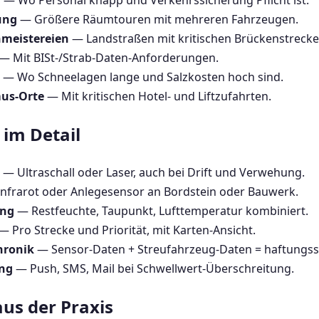
f
— Wo Personal knapp und Verkehrssicherung Pflicht ist.
ung
— Größere Räumtouren mit mehreren Fahrzeugen.
nmeistereien
— Landstraßen mit kritischen Brückenstrecke
— Mit BISt-/Strab-Daten-Anforderungen.
— Wo Schneelagen lange und Salzkosten hoch sind.
mus-Orte
— Mit kritischen Hotel- und Liftzufahrten.
im Detail
— Ultraschall oder Laser, auch bei Drift und Verwehung.
nfrarot oder Anlegesensor an Bordstein oder Bauwerk.
ung
— Restfeuchte, Taupunkt, Lufttemperatur kombiniert.
— Pro Strecke und Priorität, mit Karten-Ansicht.
hronik
— Sensor-Daten + Streufahrzeug-Daten = haftungss
ung
— Push, SMS, Mail bei Schwellwert-Überschreitung.
us der Praxis