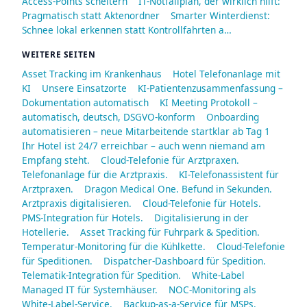
Access-Points scheitern
IT-Notfallplan, der wirklich hilft:
Pragmatisch statt Aktenordner
Smarter Winterdienst:
Schnee lokal erkennen statt Kontrollfahrten a…
WEITERE SEITEN
Asset Tracking im Krankenhaus
Hotel Telefonanlage mit
KI
Unsere Einsatzorte
KI-Patientenzusammenfassung –
Dokumentation automatisch
KI Meeting Protokoll –
automatisch, deutsch, DSGVO-konform
Onboarding
automatisieren – neue Mitarbeitende startklar ab Tag 1
Ihr Hotel ist 24/7 erreichbar – auch wenn niemand am
Empfang steht.
Cloud-Telefonie für Arztpraxen.
Telefonanlage für die Arztpraxis.
KI-Telefonassistent für
Arztpraxen.
Dragon Medical One. Befund in Sekunden.
Arztpraxis digitalisieren.
Cloud-Telefonie für Hotels.
PMS-Integration für Hotels.
Digitalisierung in der
Hotellerie.
Asset Tracking für Fuhrpark & Spedition.
Temperatur-Monitoring für die Kühlkette.
Cloud-Telefonie
für Speditionen.
Dispatcher-Dashboard für Spedition.
Telematik-Integration für Spedition.
White-Label
Managed IT für Systemhäuser.
NOC-Monitoring als
White-Label-Service.
Backup-as-a-Service für MSPs.