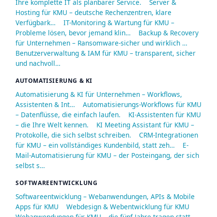
Ihre komplette IT als planbarer Service.
Server &
Hosting für KMU – deutsche Rechenzentren, klare
Verfügbark…
IT-Monitoring & Wartung für KMU –
Probleme lösen, bevor jemand klin…
Backup & Recovery
für Unternehmen – Ransomware-sicher und wirklich …
Benutzerverwaltung & IAM für KMU – transparent, sicher
und nachvoll…
AUTOMATISIERUNG & KI
Automatisierung & KI für Unternehmen – Workflows,
Assistenten & Int…
Automatisierungs-Workflows für KMU
– Datenflüsse, die einfach laufen.
KI-Assistenten für KMU
– die Ihre Welt kennen.
KI Meeting Assistant für KMU –
Protokolle, die sich selbst schreiben.
CRM-Integrationen
für KMU – ein vollständiges Kundenbild, statt zeh…
E-
Mail-Automatisierung für KMU – der Posteingang, der sich
selbst s…
SOFTWAREENTWICKLUNG
Softwareentwicklung – Webanwendungen, APIs & Mobile
Apps für KMU
Webdesign & Webentwicklung für KMU
Webanwendungen für KMU – die fünf Jahre tragen statt