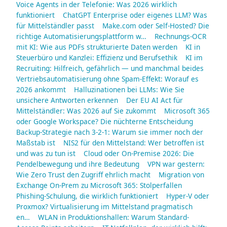
Voice Agents in der Telefonie: Was 2026 wirklich
funktioniert
ChatGPT Enterprise oder eigenes LLM? Was
für Mittelständler passt
Make.com oder Self-Hosted? Die
richtige Automatisierungsplattform w…
Rechnungs-OCR
mit KI: Wie aus PDFs strukturierte Daten werden
KI in
Steuerbüro und Kanzlei: Effizienz und Berufsethik
KI im
Recruiting: Hilfreich, gefährlich — und manchmal beides
Vertriebsautomatisierung ohne Spam-Effekt: Worauf es
2026 ankommt
Halluzinationen bei LLMs: Wie Sie
unsichere Antworten erkennen
Der EU AI Act für
Mittelständler: Was 2026 auf Sie zukommt
Microsoft 365
oder Google Workspace? Die nüchterne Entscheidung
Backup-Strategie nach 3-2-1: Warum sie immer noch der
Maßstab ist
NIS2 für den Mittelstand: Wer betroffen ist
und was zu tun ist
Cloud oder On-Premise 2026: Die
Pendelbewegung und ihre Bedeutung
VPN war gestern:
Wie Zero Trust den Zugriff ehrlich macht
Migration von
Exchange On-Prem zu Microsoft 365: Stolperfallen
Phishing-Schulung, die wirklich funktioniert
Hyper-V oder
Proxmox? Virtualisierung im Mittelstand pragmatisch
en…
WLAN in Produktionshallen: Warum Standard-