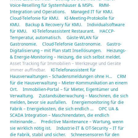
Voice-Reselling für Systemhäuser & MSPs.
RMM-
Integration und Operations.
Managed IT für KMU.
Cloud-Telefonie für KMU.
KI-Meeting-Protokolle für
KMU.
Backup & Recovery für KMU.
Individualsoftware
für KMU.
KI-Telefonassistent Restaurant.
HACCP-
Temperatur, automatisch.
Gäste-WLAN für
Gastronomie.
Cloud-Telefonie Gastronomie.
Gastro-
Digitalisierung – mit Plan statt Insellösungen.
Heizungs-
& Energie-Monitoring – Heizung, die sich selbst meldet.
Asset Tracking für Immobilien – Werkzeuge und Geräte
immer auffindbar.
KI-Telefonassistent für
Hausverwaltungen – Schadensmeldungen ohne H…
CRM
für die Hausverwaltung – Mieter-Kommunikation an einem
Ort.
Immobilien-Portal – für Mieter, Eigentümer und
Verwaltung.
Zustandsüberwachung – Maschinen, die sich
melden, bevor sie ausfallen.
Energiemonitoring für die
Fabrik – Energiekosten, die sich endlich …
OPC UA &
SCADA Integration – Maschinendaten, die endlich
miteinande…
Predictive Maintenance – Wartung, wenn
sie wirklich nötig ist.
Industrie-IT & OT-Security – IT für
die Fabrik, stabil und sicher.
Schneesensoren für den