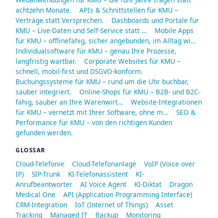
achtzehn Monate.
APIs & Schnittstellen für KMU –
Verträge statt Versprechen.
Dashboards und Portale für
KMU – Live-Daten und Self-Service statt …
Mobile Apps
für KMU – offlinefähig, sicher angebunden, im Alltag wi…
Individualsoftware für KMU – genau Ihre Prozesse,
langfristig wartbar.
Corporate Websites für KMU –
schnell, mobil-first und DSGVO-konform.
Buchungssysteme für KMU – rund um die Uhr buchbar,
sauber integriert.
Online-Shops für KMU – B2B- und B2C-
fähig, sauber an Ihre Warenwirt…
Website-Integrationen
für KMU – vernetzt mit Ihrer Software, ohne m…
SEO &
Performance für KMU – von den richtigen Kunden
gefunden werden.
GLOSSAR
Cloud-Telefonie
Cloud-Telefonanlage
VoIP (Voice over
IP)
SIP-Trunk
KI-Telefonassistent
KI-
Anrufbeantworter
AI Voice Agent
KI-Diktat
Dragon
Medical One
API (Application Programming Interface)
CRM-Integration
IoT (Internet of Things)
Asset
Tracking
Managed IT
Backup
Monitoring