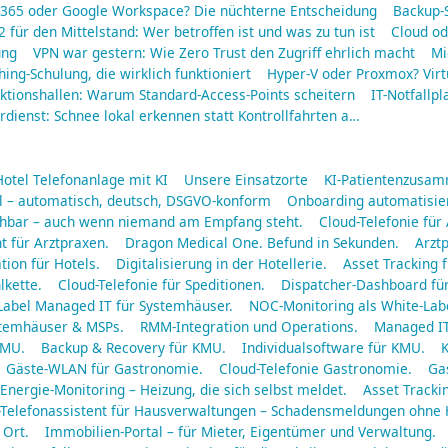
 365 oder Google Workspace? Die nüchterne Entscheidung
Backup-S
2 für den Mittelstand: Wer betroffen ist und was zu tun ist
Cloud od
ung
VPN war gestern: Wie Zero Trust den Zugriff ehrlich macht
Mi
hing-Schulung, die wirklich funktioniert
Hyper-V oder Proxmox? Virt
ktionshallen: Warum Standard-Access-Points scheitern
IT-Notfallpl
dienst: Schnee lokal erkennen statt Kontrollfahrten a…
Hotel Telefonanlage mit KI
Unsere Einsatzorte
KI-Patientenzusa
ll – automatisch, deutsch, DSGVO-konform
Onboarding automatisier
eichbar – auch wenn niemand am Empfang steht.
Cloud-Telefonie für
t für Arztpraxen.
Dragon Medical One. Befund in Sekunden.
Arztp
tion für Hotels.
Digitalisierung in der Hotellerie.
Asset Tracking f
lkette.
Cloud-Telefonie für Speditionen.
Dispatcher-Dashboard für
Label Managed IT für Systemhäuser.
NOC-Monitoring als White-Labe
ystemhäuser & MSPs.
RMM-Integration und Operations.
Managed IT
KMU.
Backup & Recovery für KMU.
Individualsoftware für KMU.
K
Gäste-WLAN für Gastronomie.
Cloud-Telefonie Gastronomie.
Gas
Energie-Monitoring – Heizung, die sich selbst meldet.
Asset Tracki
-Telefonassistent für Hausverwaltungen – Schadensmeldungen ohne
 Ort.
Immobilien-Portal – für Mieter, Eigentümer und Verwaltung.