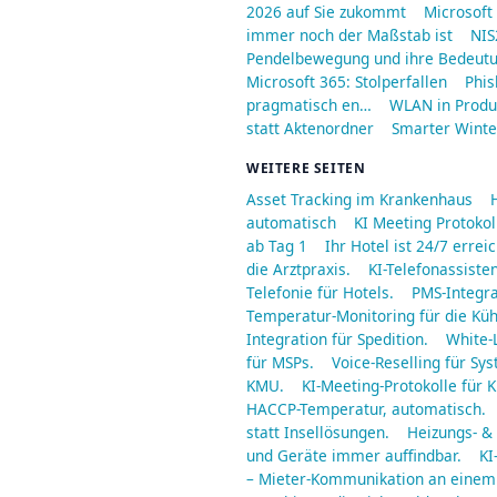
2026 auf Sie zukommt
Microsoft
immer noch der Maßstab ist
NIS
Pendelbewegung und ihre Bedeut
Microsoft 365: Stolperfallen
Phis
pragmatisch en…
WLAN in Produ
statt Aktenordner
Smarter Winter
WEITERE SEITEN
Asset Tracking im Krankenhaus
automatisch
KI Meeting Protoko
ab Tag 1
Ihr Hotel ist 24/7 err
die Arztpraxis.
KI-Telefonassisten
Telefonie für Hotels.
PMS-Integra
Temperatur-Monitoring für die Küh
Integration für Spedition.
White-
für MSPs.
Voice-Reselling für S
KMU.
KI-Meeting-Protokolle für 
HACCP-Temperatur, automatisch.
statt Insellösungen.
Heizungs- & 
und Geräte immer auffindbar.
KI
– Mieter-Kommunikation an einem