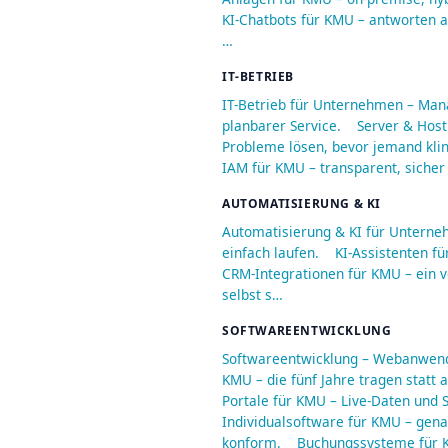
KI-Chatbots für KMU – antworten au
…
IT-BETRIEB
IT-Betrieb für Unternehmen – Man
planbarer Service.
Server & Host
Probleme lösen, bevor jemand kli
IAM für KMU – transparent, sicher
AUTOMATISIERUNG & KI
Automatisierung & KI für Unterne
einfach laufen.
KI-Assistenten fü
CRM-Integrationen für KMU – ein v
selbst s…
SOFTWAREENTWICKLUNG
Softwareentwicklung – Webanwend
KMU – die fünf Jahre tragen statt
Portale für KMU – Live-Daten und S
Individualsoftware für KMU – genau
konform.
Buchungssysteme für K