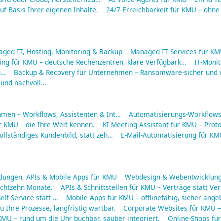
f Basis Ihrer eigenen Inhalte.
24/7-Erreichbarkeit für KMU – ohne
aged IT, Hosting, Monitoring & Backup
Managed IT Services für KMU
ing für KMU – deutsche Rechenzentren, klare Verfügbark…
IT-Moni
n…
Backup & Recovery für Unternehmen – Ransomware-sicher und w
 und nachvoll…
hmen – Workflows, Assistenten & Int…
Automatisierungs-Workflows 
r KMU – die Ihre Welt kennen.
KI Meeting Assistant für KMU – Protok
ollständiges Kundenbild, statt zeh…
E-Mail-Automatisierung für KMU
ungen, APIs & Mobile Apps für KMU
Webdesign & Webentwicklung
 achtzehn Monate.
APIs & Schnittstellen für KMU – Verträge statt Ve
elf-Service statt …
Mobile Apps für KMU – offlinefähig, sicher ang
 Ihre Prozesse, langfristig wartbar.
Corporate Websites für KMU – 
MU – rund um die Uhr buchbar, sauber integriert.
Online-Shops fü