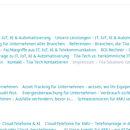
– IoT, KI & Automatisierung
Unsere Leistungen – IT, IoT, KI & Auto
ng für Unternehmen aller Branchen
Referenzen – Branchen, die Tila
 – Fachbegriffe aus IT, IoT, KI & Telekommunikation
ROI-Rechner – I
räge zu IT, IoT, KI & Automatisierung
Tila Tech vs. herkömmliche IT
en
Kontakt – Tila Tech kontaktieren
Impressum – Tila-Solutions 
ternehmen
Asset Tracking für Unternehmen – wissen, wo Ihr Equipm
udit-fest.
Energieüberwachung für Unternehmen – Verbrauch sich
men – Ausfälle verhindern, bevor si…
Schneesensoren für KMU u
Cloud-Telefonie & KI
Cloud-Telefonie für KMU – Telefonanlage in d
rid oder Cloud, herstellerneu…
AI Voice Agents für KMU – ein KI-Te