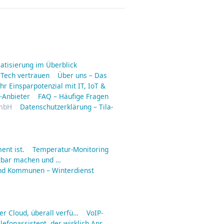
matisierung im Überblick
 Tech vertrauen
Über uns – Das
hr Einsparpotenzial mit IT, IoT &
-Anbieter
FAQ – Häufige Fragen
GmbH
Datenschutzerklärung – Tila-
ent ist.
Temperatur-Monitoring
tbar machen und …
nd Kommunen – Winterdienst
er Cloud, überall verfü…
VoIP-
lefonassistent, der wirklich Anr…