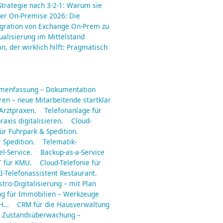
trategie nach 3-2-1: Warum sie
er On-Premise 2026: Die
gration von Exchange On-Prem zu
ualisierung im Mittelstand
an, der wirklich hilft: Pragmatisch
mmenfassung – Dokumentation
en – neue Mitarbeitende startklar
 Arztpraxen.
Telefonanlage für
raxis digitalisieren.
Cloud-
ür Fuhrpark & Spedition.
 Spedition.
Telematik-
l-Service.
Backup-as-a-Service
 für KMU.
Cloud-Telefonie für
I-Telefonassistent Restaurant.
tro-Digitalisierung – mit Plan
ng für Immobilien – Werkzeuge
 H…
CRM für die Hausverwaltung
Zustandsüberwachung –