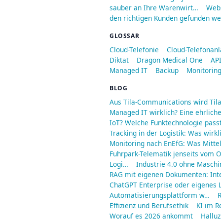
sauber an Ihre Warenwirt…
Webs
den richtigen Kunden gefunden we
GLOSSAR
Cloud-Telefonie
Cloud-Telefonan
Diktat
Dragon Medical One
API
Managed IT
Backup
Monitorin
BLOG
Aus Tila-Communications wird Til
Managed IT wirklich? Eine ehrliche
IoT? Welche Funktechnologie passt
Tracking in der Logistik: Was wirkl
Monitoring nach EnEfG: Was Mitt
Fuhrpark-Telematik jenseits vom O
Logi…
Industrie 4.0 ohne Maschi
RAG mit eigenen Dokumenten: Int
ChatGPT Enterprise oder eigenes L
Automatisierungsplattform w…
R
Effizienz und Berufsethik
KI im R
Worauf es 2026 ankommt
Halluz