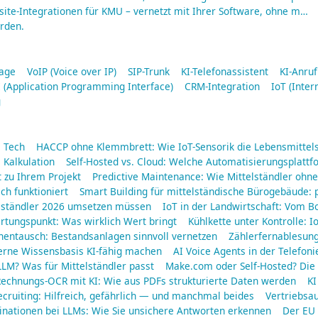
ite-Integrationen für KMU – vernetzt mit Ihrer Software, ohne m…
rden.
lage
VoIP (Voice over IP)
SIP-Trunk
KI-Telefonassistent
KI-Anru
 (Application Programming Interface)
CRM-Integration
IoT (Inter
g
a Tech
HACCP ohne Klemmbrett: Wie IoT-Sensorik die Lebensmittels
 Kalkulation
Self-Hosted vs. Cloud: Welche Automatisierungsplattf
 zu Ihrem Projekt
Predictive Maintenance: Wie Mittelständler oh
ich funktioniert
Smart Building für mittelständische Bürogebäude: 
elständler 2026 umsetzen müssen
IoT in der Landwirtschaft: Vom B
rtungspunkt: Was wirklich Wert bringt
Kühlkette unter Kontrolle: 
nentausch: Bestandsanlagen sinnvoll vernetzen
Zählerfernablesun
erne Wissensbasis KI-fähig machen
AI Voice Agents in der Telefoni
LM? Was für Mittelständler passt
Make.com oder Self-Hosted? Die 
echnungs-OCR mit KI: Wie aus PDFs strukturierte Daten werden
KI
ecruiting: Hilfreich, gefährlich — und manchmal beides
Vertriebsa
inationen bei LLMs: Wie Sie unsichere Antworten erkennen
Der EU 