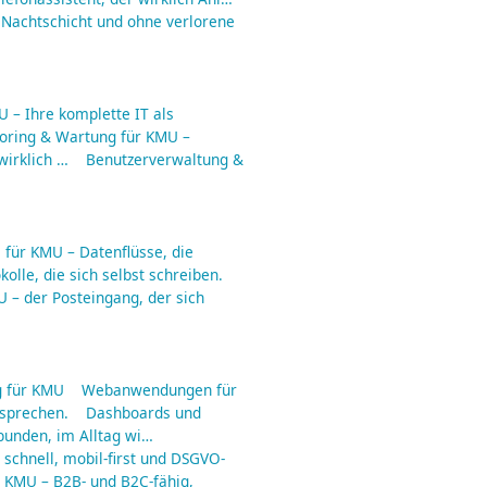
 Nachtschicht und ohne verlorene
 – Ihre komplette IT als
toring & Wartung für KMU –
irklich …
Benutzerverwaltung &
für KMU – Datenflüsse, die
olle, die sich selbst schreiben.
 – der Posteingang, der sich
 für KMU
Webanwendungen für
rsprechen.
Dashboards und
ebunden, im Alltag wi…
schnell, mobil-first und DSGVO-
r KMU – B2B- und B2C-fähig,