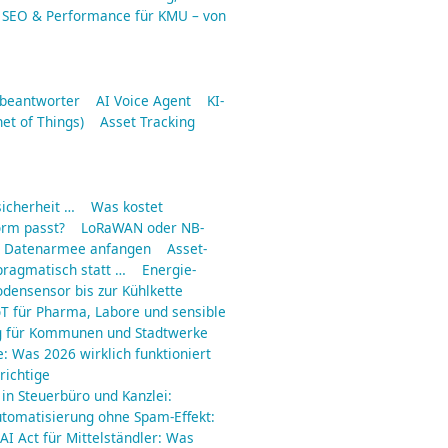
SEO & Performance für KMU – von
fbeantworter
AI Voice Agent
KI-
net of Things)
Asset Tracking
icherheit …
Was kostet
orm passt?
LoRaWAN oder NB-
ne Datenarmee anfangen
Asset-
pragmatisch statt …
Energie-
odensensor bis zur Kühlkette
IoT für Pharma, Labore und sensible
g für Kommunen und Stadtwerke
e: Was 2026 wirklich funktioniert
richtige
 in Steuerbüro und Kanzlei:
utomatisierung ohne Spam-Effekt:
AI Act für Mittelständler: Was