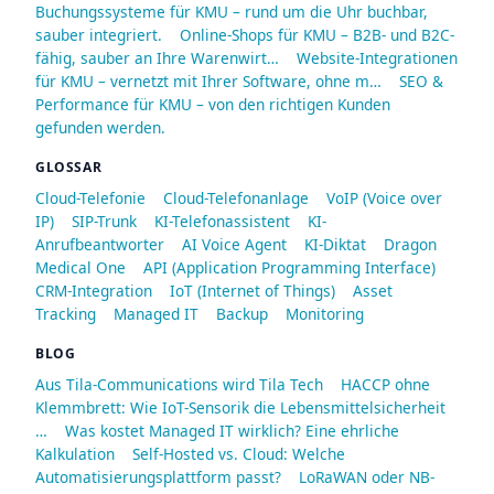
Buchungssysteme für KMU – rund um die Uhr buchbar,
sauber integriert.
Online-Shops für KMU – B2B- und B2C-
fähig, sauber an Ihre Warenwirt…
Website-Integrationen
für KMU – vernetzt mit Ihrer Software, ohne m…
SEO &
Performance für KMU – von den richtigen Kunden
gefunden werden.
GLOSSAR
Cloud-Telefonie
Cloud-Telefonanlage
VoIP (Voice over
IP)
SIP-Trunk
KI-Telefonassistent
KI-
Anrufbeantworter
AI Voice Agent
KI-Diktat
Dragon
Medical One
API (Application Programming Interface)
CRM-Integration
IoT (Internet of Things)
Asset
Tracking
Managed IT
Backup
Monitoring
BLOG
Aus Tila-Communications wird Tila Tech
HACCP ohne
Klemmbrett: Wie IoT-Sensorik die Lebensmittelsicherheit
…
Was kostet Managed IT wirklich? Eine ehrliche
Kalkulation
Self-Hosted vs. Cloud: Welche
Automatisierungsplattform passt?
LoRaWAN oder NB-