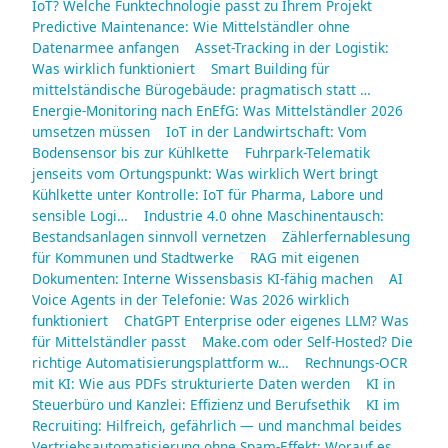
IoT? Welche Funktechnologie passt zu Ihrem Projekt
Predictive Maintenance: Wie Mittelständler ohne
Datenarmee anfangen
Asset-Tracking in der Logistik:
Was wirklich funktioniert
Smart Building für
mittelständische Bürogebäude: pragmatisch statt …
Energie-Monitoring nach EnEfG: Was Mittelständler 2026
umsetzen müssen
IoT in der Landwirtschaft: Vom
Bodensensor bis zur Kühlkette
Fuhrpark-Telematik
jenseits vom Ortungspunkt: Was wirklich Wert bringt
Kühlkette unter Kontrolle: IoT für Pharma, Labore und
sensible Logi…
Industrie 4.0 ohne Maschinentausch:
Bestandsanlagen sinnvoll vernetzen
Zählerfernablesung
für Kommunen und Stadtwerke
RAG mit eigenen
Dokumenten: Interne Wissensbasis KI-fähig machen
AI
Voice Agents in der Telefonie: Was 2026 wirklich
funktioniert
ChatGPT Enterprise oder eigenes LLM? Was
für Mittelständler passt
Make.com oder Self-Hosted? Die
richtige Automatisierungsplattform w…
Rechnungs-OCR
mit KI: Wie aus PDFs strukturierte Daten werden
KI in
Steuerbüro und Kanzlei: Effizienz und Berufsethik
KI im
Recruiting: Hilfreich, gefährlich — und manchmal beides
Vertriebsautomatisierung ohne Spam-Effekt: Worauf es