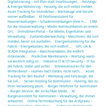
Digitalisierung – mit Plan statt Insellösungen.
Heizungs-
& Energie-Monitoring – Heizung, die sich selbst meldet.
Asset Tracking für Immobilien – Werkzeuge und Geräte
immer auffindbar.
KI-Telefonassistent für
Hausverwaltungen – Schadensmeldungen ohne H…
CRM
für die Hausverwaltung – Mieter-Kommunikation an einem
Ort.
Immobilien-Portal – für Mieter, Eigentümer und
Verwaltung.
Zustandsüberwachung – Maschinen, die sich
melden, bevor sie ausfallen.
Energiemonitoring für die
Fabrik – Energiekosten, die sich endlich …
OPC UA &
SCADA Integration – Maschinendaten, die endlich
miteinande…
Predictive Maintenance – Wartung, wenn
sie wirklich nötig ist.
Industrie-IT & OT-Security – IT für
die Fabrik, stabil und sicher.
Schneesensoren für den
Winterdienst – räumen nach Daten, nicht nach…
Asset
Tracking für den Bauhof – Werkzeug und Fahrzeuge, die
Sie sof…
Server-Hosting für Kommunen – Hosting, das zu
Ihrer Verwaltung passt.
Bürger-Telefonie für Kommunen
– Bürger-Service, der erreichbar bleibt.
KI-
Bürgerassistent für Kommunen – Verwaltung, die immer
antwortet.
Online-Terminbuchung für die Arztpraxis –
Termine buchen, ohne dass…
Arztpraxis-Website mit