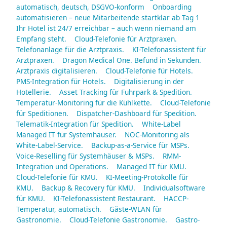
automatisch, deutsch, DSGVO-konform
Onboarding
automatisieren – neue Mitarbeitende startklar ab Tag 1
Ihr Hotel ist 24/7 erreichbar – auch wenn niemand am
Empfang steht.
Cloud-Telefonie für Arztpraxen.
Telefonanlage für die Arztpraxis.
KI-Telefonassistent für
Arztpraxen.
Dragon Medical One. Befund in Sekunden.
Arztpraxis digitalisieren.
Cloud-Telefonie für Hotels.
PMS-Integration für Hotels.
Digitalisierung in der
Hotellerie.
Asset Tracking für Fuhrpark & Spedition.
Temperatur-Monitoring für die Kühlkette.
Cloud-Telefonie
für Speditionen.
Dispatcher-Dashboard für Spedition.
Telematik-Integration für Spedition.
White-Label
Managed IT für Systemhäuser.
NOC-Monitoring als
White-Label-Service.
Backup-as-a-Service für MSPs.
Voice-Reselling für Systemhäuser & MSPs.
RMM-
Integration und Operations.
Managed IT für KMU.
Cloud-Telefonie für KMU.
KI-Meeting-Protokolle für
KMU.
Backup & Recovery für KMU.
Individualsoftware
für KMU.
KI-Telefonassistent Restaurant.
HACCP-
Temperatur, automatisch.
Gäste-WLAN für
Gastronomie.
Cloud-Telefonie Gastronomie.
Gastro-