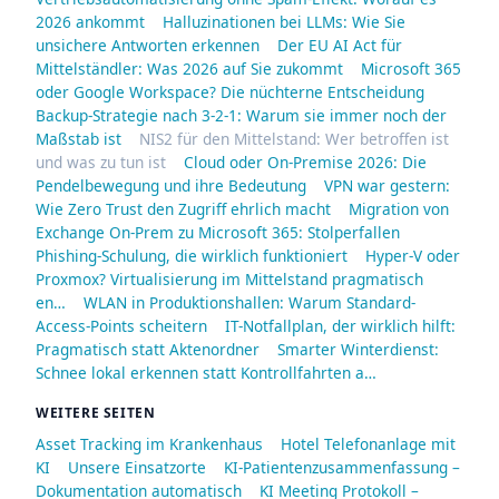
2026 ankommt
Halluzinationen bei LLMs: Wie Sie
unsichere Antworten erkennen
Der EU AI Act für
Mittelständler: Was 2026 auf Sie zukommt
Microsoft 365
oder Google Workspace? Die nüchterne Entscheidung
Backup-Strategie nach 3-2-1: Warum sie immer noch der
Maßstab ist
NIS2 für den Mittelstand: Wer betroffen ist
und was zu tun ist
Cloud oder On-Premise 2026: Die
Pendelbewegung und ihre Bedeutung
VPN war gestern:
Wie Zero Trust den Zugriff ehrlich macht
Migration von
Exchange On-Prem zu Microsoft 365: Stolperfallen
Phishing-Schulung, die wirklich funktioniert
Hyper-V oder
Proxmox? Virtualisierung im Mittelstand pragmatisch
en…
WLAN in Produktionshallen: Warum Standard-
Access-Points scheitern
IT-Notfallplan, der wirklich hilft:
Pragmatisch statt Aktenordner
Smarter Winterdienst:
Schnee lokal erkennen statt Kontrollfahrten a…
WEITERE SEITEN
Asset Tracking im Krankenhaus
Hotel Telefonanlage mit
KI
Unsere Einsatzorte
KI-Patientenzusammenfassung –
Dokumentation automatisch
KI Meeting Protokoll –