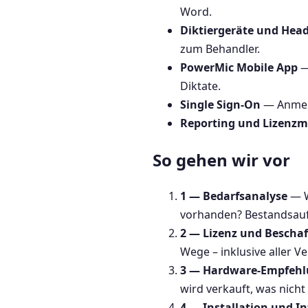
Word.
Diktiergeräte und Hea
zum Behandler.
PowerMic Mobile App
— 
Diktate.
Single Sign-On
— Anmeld
Reporting und Lizenz
So gehen wir vor
1 — Bedarfsanalyse
— W
vorhanden? Bestandsauf
2 — Lizenz und Bescha
Wege – inklusive aller V
3 — Hardware-Empfeh
wird verkauft, was nicht
4 — Installation und I