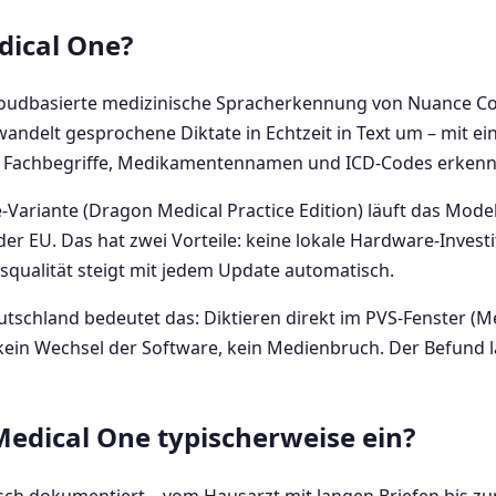
dical One?
cloudbasierte medizinische Spracherkennung von Nuance 
ndelt gesprochene Diktate in Echtzeit in Text um – mit ei
as Fachbegriffe, Medikamentennamen und ICD-Codes erkenn
ariante (Dragon Medical Practice Edition) läuft das Modell 
r EU. Das hat zwei Vorteile: keine lokale Hardware-Investit
qualität steigt mit jedem Update automatisch.
utschland bedeutet das: Diktieren direkt im PVS-Fenster (
 kein Wechsel der Software, kein Medienbruch. Der Befund l
edical One typischerweise ein?