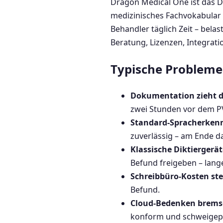
Dragon Medical One ist das D
medizinisches Fachvokabular 
Behandler täglich Zeit – belas
Beratung, Lizenzen, Integrati
Typische Probleme 
Dokumentation zieht de
zwei Stunden vor dem P
Standard-Spracherkenn
zuverlässig – am Ende da
Klassische Diktiergerä
Befund freigeben – lang
Schreibbüro-Kosten st
Befund.
Cloud-Bedenken brems
konform und schweigepfl