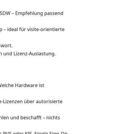
r SDW – Empfehlung passend
 ideal für visite-orientierte
swort.
n und Lizenz-Auslastung.
Welche Hardware ist
Lizenzen über autorisierte
n und beschafft – nichts
s PVS oder KIS, Single Sign-On