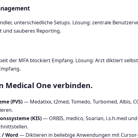
management
ndler, unterschiedliche Setups. Lösung: zentrale Benutzer
out und sauberes Reporting.
eit der MFA blockiert Empfang. Lösung: Arzt diktiert selbst 
 Empfang.
n Medical One verbinden.
eme (PVS)
— Medatixx, t2med, Tomedo, Turbomed, Albis, CG
ieren.
onssysteme (KIS)
— ORBIS, medico, Soarian, i.s.h.med und 
hnittstellen.
k / Word
— Diktieren in beliebige Anwendungen mit Cursor-