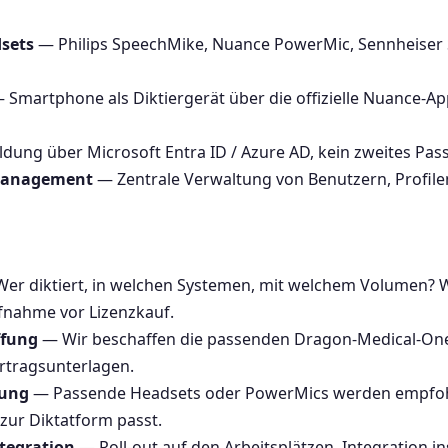
dsets
— Philips SpeechMike, Nuance PowerMic, Sennheise
Smartphone als Diktiergerät über die offizielle Nuance-App –
ung über Microsoft Entra ID / Azure AD, kein zweites Pas
management
— Zentrale Verwaltung von Benutzern, Profile
er diktiert, in welchen Systemen, mit welchem Volumen? 
nahme vor Lizenzkauf.
ffung
— Wir beschaffen die passenden Dragon-Medical-One-
ertragsunterlagen.
lung
— Passende Headsets oder PowerMics werden empfohle
 zur Diktatform passt.
ntegration
— Roll-out auf den Arbeitsplätzen, Integration in