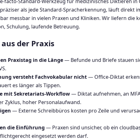
e-facto-Standard-Werkzeug für medizinisches Diktieren in C
präziser als jede Standard-Spracherkennung, läuft direkt i
tbar messbar in vielen Praxen und Kliniken. Wir liefern die
on, Schulung, laufende Betreuung.
aus der Praxis
n Praxistag in die Länge
— Befunde und Briefe stauen sic
VS.
ung versteht Fachvokabular nicht
— Office-Diktat erkenn
uert es länger als Tippen.
te mit Sekretariats-Workflow
— Diktat aufnehmen, an MFA 
er Zyklus, hoher Personalaufwand.
eigen
— Externe Schreibbüros kosten pro Zeile und verursa
en die Einführung
— Praxen sind unsicher, ob ein cloudba
ichtgerecht eingesetzt werden darf.