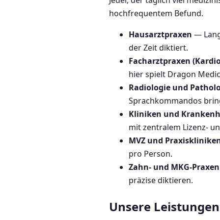
Jeder, der täglich viel medizi
hochfrequentem Befund.
Hausarztpraxen
— Lange
der Zeit diktiert.
Facharztpraxen (Kardio
hier spielt Dragon Medic
Radiologie und Pathol
Sprachkommandos bringe
Kliniken und Kranken
mit zentralem Lizenz- 
MVZ und Praxisklinike
pro Person.
Zahn- und MKG-Praxen
präzise diktieren.
Unsere Leistungen 