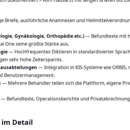
nisch dokumentiert – vom Hausarzt mit langen Briefen bis zu
 Briefe, ausführliche Anamnesen und Heilmittelverordnun
logie, Gynäkologie, Orthopädie etc.)
— Befundtexte mit h
al One seine größte Stärke aus.
ogie
— Hochfrequentes Diktieren in standardisierter Sprac
n sehr hohe Zeitersparnis.
hausabteilungen
— Integration in KIS-Systeme wie ORBIS, m
und Benutzermanagement.
n
— Mehrere Behandler teilen sich die Plattform, eigene 
— Befundtexte, Operationsberichte und Privatabrechnung
im Detail