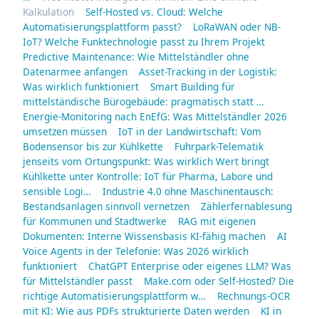
Kalkulation
Self-Hosted vs. Cloud: Welche
Automatisierungsplattform passt?
LoRaWAN oder NB-
IoT? Welche Funktechnologie passt zu Ihrem Projekt
Predictive Maintenance: Wie Mittelständler ohne
Datenarmee anfangen
Asset-Tracking in der Logistik:
Was wirklich funktioniert
Smart Building für
mittelständische Bürogebäude: pragmatisch statt …
Energie-Monitoring nach EnEfG: Was Mittelständler 2026
umsetzen müssen
IoT in der Landwirtschaft: Vom
Bodensensor bis zur Kühlkette
Fuhrpark-Telematik
jenseits vom Ortungspunkt: Was wirklich Wert bringt
Kühlkette unter Kontrolle: IoT für Pharma, Labore und
sensible Logi…
Industrie 4.0 ohne Maschinentausch:
Bestandsanlagen sinnvoll vernetzen
Zählerfernablesung
für Kommunen und Stadtwerke
RAG mit eigenen
Dokumenten: Interne Wissensbasis KI-fähig machen
AI
Voice Agents in der Telefonie: Was 2026 wirklich
funktioniert
ChatGPT Enterprise oder eigenes LLM? Was
für Mittelständler passt
Make.com oder Self-Hosted? Die
richtige Automatisierungsplattform w…
Rechnungs-OCR
mit KI: Wie aus PDFs strukturierte Daten werden
KI in