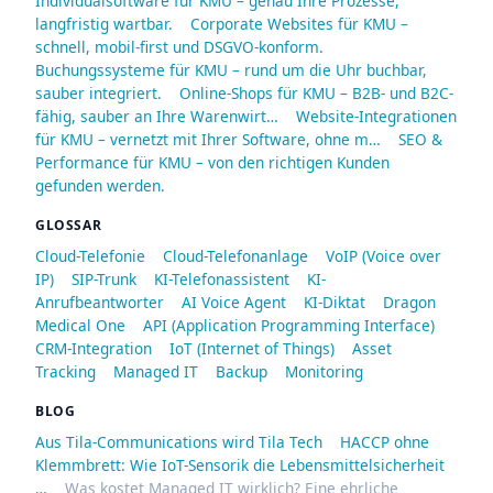
Individualsoftware für KMU – genau Ihre Prozesse,
langfristig wartbar.
Corporate Websites für KMU –
schnell, mobil-first und DSGVO-konform.
Buchungssysteme für KMU – rund um die Uhr buchbar,
sauber integriert.
Online-Shops für KMU – B2B- und B2C-
fähig, sauber an Ihre Warenwirt…
Website-Integrationen
für KMU – vernetzt mit Ihrer Software, ohne m…
SEO &
Performance für KMU – von den richtigen Kunden
gefunden werden.
GLOSSAR
Cloud-Telefonie
Cloud-Telefonanlage
VoIP (Voice over
IP)
SIP-Trunk
KI-Telefonassistent
KI-
Anrufbeantworter
AI Voice Agent
KI-Diktat
Dragon
Medical One
API (Application Programming Interface)
CRM-Integration
IoT (Internet of Things)
Asset
Tracking
Managed IT
Backup
Monitoring
BLOG
Aus Tila-Communications wird Tila Tech
HACCP ohne
Klemmbrett: Wie IoT-Sensorik die Lebensmittelsicherheit
…
Was kostet Managed IT wirklich? Eine ehrliche