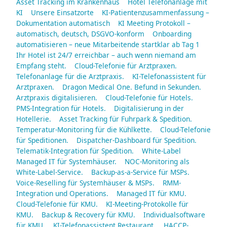
Asset Tracking im Krankenhaus
Hotel Telefonanlage mit
KI
Unsere Einsatzorte
KI-Patientenzusammenfassung –
Dokumentation automatisch
KI Meeting Protokoll –
automatisch, deutsch, DSGVO-konform
Onboarding
automatisieren – neue Mitarbeitende startklar ab Tag 1
Ihr Hotel ist 24/7 erreichbar – auch wenn niemand am
Empfang steht.
Cloud-Telefonie für Arztpraxen.
Telefonanlage für die Arztpraxis.
KI-Telefonassistent für
Arztpraxen.
Dragon Medical One. Befund in Sekunden.
Arztpraxis digitalisieren.
Cloud-Telefonie für Hotels.
PMS-Integration für Hotels.
Digitalisierung in der
Hotellerie.
Asset Tracking für Fuhrpark & Spedition.
Temperatur-Monitoring für die Kühlkette.
Cloud-Telefonie
für Speditionen.
Dispatcher-Dashboard für Spedition.
Telematik-Integration für Spedition.
White-Label
Managed IT für Systemhäuser.
NOC-Monitoring als
White-Label-Service.
Backup-as-a-Service für MSPs.
Voice-Reselling für Systemhäuser & MSPs.
RMM-
Integration und Operations.
Managed IT für KMU.
Cloud-Telefonie für KMU.
KI-Meeting-Protokolle für
KMU.
Backup & Recovery für KMU.
Individualsoftware
für KMU.
KI-Telefonassistent Restaurant.
HACCP-