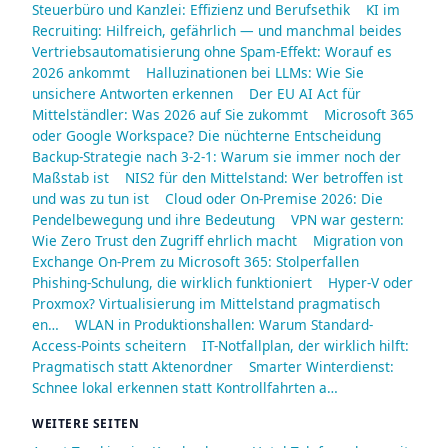
Steuerbüro und Kanzlei: Effizienz und Berufsethik
KI im
Recruiting: Hilfreich, gefährlich — und manchmal beides
Vertriebsautomatisierung ohne Spam-Effekt: Worauf es
2026 ankommt
Halluzinationen bei LLMs: Wie Sie
unsichere Antworten erkennen
Der EU AI Act für
Mittelständler: Was 2026 auf Sie zukommt
Microsoft 365
oder Google Workspace? Die nüchterne Entscheidung
Backup-Strategie nach 3-2-1: Warum sie immer noch der
Maßstab ist
NIS2 für den Mittelstand: Wer betroffen ist
und was zu tun ist
Cloud oder On-Premise 2026: Die
Pendelbewegung und ihre Bedeutung
VPN war gestern:
Wie Zero Trust den Zugriff ehrlich macht
Migration von
Exchange On-Prem zu Microsoft 365: Stolperfallen
Phishing-Schulung, die wirklich funktioniert
Hyper-V oder
Proxmox? Virtualisierung im Mittelstand pragmatisch
en…
WLAN in Produktionshallen: Warum Standard-
Access-Points scheitern
IT-Notfallplan, der wirklich hilft:
Pragmatisch statt Aktenordner
Smarter Winterdienst:
Schnee lokal erkennen statt Kontrollfahrten a…
WEITERE SEITEN