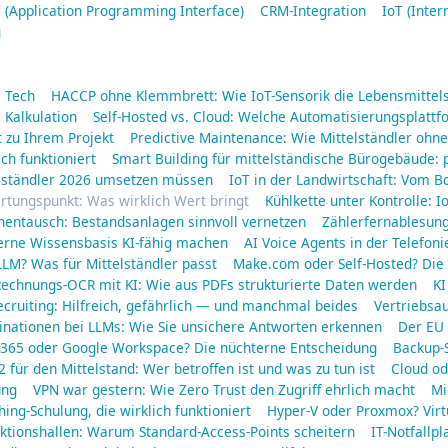
 (Application Programming Interface)
CRM-Integration
IoT (Inter
g
a Tech
HACCP ohne Klemmbrett: Wie IoT-Sensorik die Lebensmittels
 Kalkulation
Self-Hosted vs. Cloud: Welche Automatisierungsplattf
 zu Ihrem Projekt
Predictive Maintenance: Wie Mittelständler oh
ich funktioniert
Smart Building für mittelständische Bürogebäude: 
elständler 2026 umsetzen müssen
IoT in der Landwirtschaft: Vom B
rtungspunkt: Was wirklich Wert bringt
Kühlkette unter Kontrolle: 
nentausch: Bestandsanlagen sinnvoll vernetzen
Zählerfernablesun
erne Wissensbasis KI-fähig machen
AI Voice Agents in der Telefoni
LM? Was für Mittelständler passt
Make.com oder Self-Hosted? Die 
echnungs-OCR mit KI: Wie aus PDFs strukturierte Daten werden
KI
ecruiting: Hilfreich, gefährlich — und manchmal beides
Vertriebsa
inationen bei LLMs: Wie Sie unsichere Antworten erkennen
Der EU 
 365 oder Google Workspace? Die nüchterne Entscheidung
Backup-S
2 für den Mittelstand: Wer betroffen ist und was zu tun ist
Cloud od
ung
VPN war gestern: Wie Zero Trust den Zugriff ehrlich macht
Mi
hing-Schulung, die wirklich funktioniert
Hyper-V oder Proxmox? Virt
ktionshallen: Warum Standard-Access-Points scheitern
IT-Notfallpl