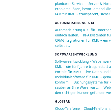
planbarer Service.
Server & Host
Probleme lösen, bevor jemand kli
IAM für KMU – transparent, sicher
AUTOMATISIERUNG & KI
Automatisierung & KI für Unterne
einfach laufen.
KI-Assistenten fü
CRM-Integrationen für KMU – ein v
selbst s…
SOFTWAREENTWICKLUNG
Softwareentwicklung – Webanwend
KMU – die fünf Jahre tragen statt
Portale für KMU – Live-Daten und S
Individualsoftware für KMU – genau
konform.
Buchungssysteme für K
sauber an Ihre Warenwirt…
Webs
den richtigen Kunden gefunden we
GLOSSAR
Cloud-Telefonie
Cloud-Telefonan