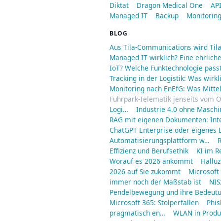
Diktat
Dragon Medical One
API
Managed IT
Backup
Monitorin
BLOG
Aus Tila-Communications wird Til
Managed IT wirklich? Eine ehrliche
IoT? Welche Funktechnologie passt
Tracking in der Logistik: Was wirkl
Monitoring nach EnEfG: Was Mitt
Fuhrpark-Telematik jenseits vom O
Logi…
Industrie 4.0 ohne Maschi
RAG mit eigenen Dokumenten: Int
ChatGPT Enterprise oder eigenes L
Automatisierungsplattform w…
R
Effizienz und Berufsethik
KI im R
Worauf es 2026 ankommt
Halluz
2026 auf Sie zukommt
Microsoft
immer noch der Maßstab ist
NIS
Pendelbewegung und ihre Bedeut
Microsoft 365: Stolperfallen
Phis
pragmatisch en…
WLAN in Produ