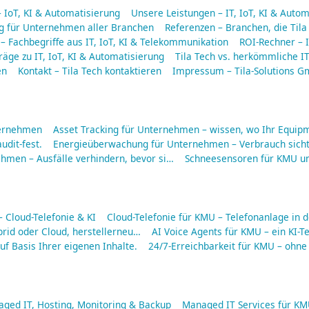
– IoT, KI & Automatisierung
Unsere Leistungen – IT, IoT, KI & Auto
ng für Unternehmen aller Branchen
Referenzen – Branchen, die Tila
 – Fachbegriffe aus IT, IoT, KI & Telekommunikation
ROI-Rechner – I
räge zu IT, IoT, KI & Automatisierung
Tila Tech vs. herkömmliche IT
en
Kontakt – Tila Tech kontaktieren
Impressum – Tila-Solutions 
ternehmen
Asset Tracking für Unternehmen – wissen, wo Ihr Equipm
udit-fest.
Energieüberwachung für Unternehmen – Verbrauch sich
men – Ausfälle verhindern, bevor si…
Schneesensoren für KMU u
Cloud-Telefonie & KI
Cloud-Telefonie für KMU – Telefonanlage in d
rid oder Cloud, herstellerneu…
AI Voice Agents für KMU – ein KI-Te
f Basis Ihrer eigenen Inhalte.
24/7-Erreichbarkeit für KMU – ohne
aged IT, Hosting, Monitoring & Backup
Managed IT Services für KMU