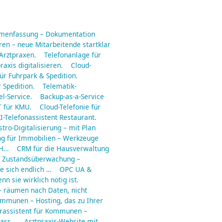
mmenfassung – Dokumentation
en – neue Mitarbeitende startklar
 Arztpraxen.
Telefonanlage für
raxis digitalisieren.
Cloud-
ür Fuhrpark & Spedition.
 Spedition.
Telematik-
l-Service.
Backup-as-a-Service
 für KMU.
Cloud-Telefonie für
I-Telefonassistent Restaurant.
tro-Digitalisierung – mit Plan
ng für Immobilien – Werkzeuge
 H…
CRM für die Hausverwaltung
Zustandsüberwachung –
e sich endlich …
OPC UA &
n sie wirklich nötig ist.
– räumen nach Daten, nicht
ommunen – Hosting, das zu Ihrer
rassistent für Kommunen –
dass…
Arztpraxis-Website mit