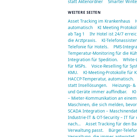
statt Aktenordner
Smarter Winter
WEITERE SEITEN
Asset Tracking im Krankenhaus
automatisch
KI Meeting Protoko
ab Tag 1
Ihr Hotel ist 24/7 err
die Arztpraxis.
KI-Telefonassisten
Telefonie für Hotels.
PMS-Integra
Temperatur-Monitoring für die Küh
Integration für Spedition.
White-
für MSPs.
Voice-Reselling für S
KMU.
KI-Meeting-Protokolle für 
HACCP-Temperatur, automatisch.
statt Insellösungen.
Heizungs- & 
und Geräte immer auffindbar.
KI
– Mieter-Kommunikation an einem
Maschinen, die sich melden, bevor 
SCADA Integration – Maschinendat
Industrie-IT & OT-Security – IT für 
nach…
Asset Tracking für den B
Verwaltung passt.
Bürger-Telefo
Verwaltung, die immer antwortet.