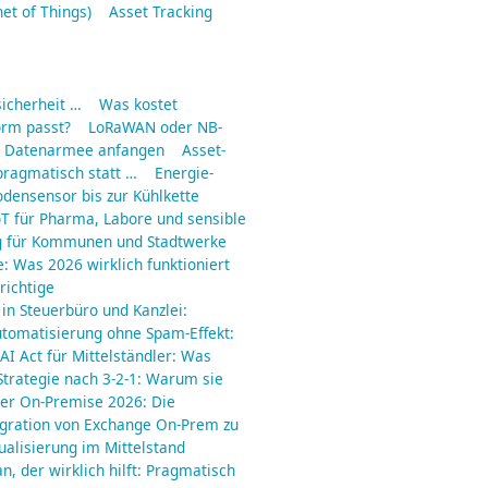
net of Things)
Asset Tracking
icherheit …
Was kostet
orm passt?
LoRaWAN oder NB-
ne Datenarmee anfangen
Asset-
pragmatisch statt …
Energie-
odensensor bis zur Kühlkette
IoT für Pharma, Labore und sensible
g für Kommunen und Stadtwerke
e: Was 2026 wirklich funktioniert
richtige
 in Steuerbüro und Kanzlei:
utomatisierung ohne Spam-Effekt:
AI Act für Mittelständler: Was
trategie nach 3-2-1: Warum sie
er On-Premise 2026: Die
gration von Exchange On-Prem zu
ualisierung im Mittelstand
an, der wirklich hilft: Pragmatisch