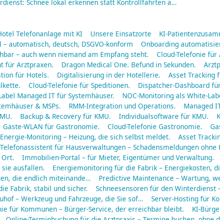
dienst: Schnee lokal erkennen statt Kontrollfahrten a…
Hotel Telefonanlage mit KI
Unsere Einsatzorte
KI-Patientenzusa
ll – automatisch, deutsch, DSGVO-konform
Onboarding automatisier
eichbar – auch wenn niemand am Empfang steht.
Cloud-Telefonie für
t für Arztpraxen.
Dragon Medical One. Befund in Sekunden.
Arztp
tion für Hotels.
Digitalisierung in der Hotellerie.
Asset Tracking f
lkette.
Cloud-Telefonie für Speditionen.
Dispatcher-Dashboard für
Label Managed IT für Systemhäuser.
NOC-Monitoring als White-Labe
ystemhäuser & MSPs.
RMM-Integration und Operations.
Managed IT
KMU.
Backup & Recovery für KMU.
Individualsoftware für KMU.
K
Gäste-WLAN für Gastronomie.
Cloud-Telefonie Gastronomie.
Gas
Energie-Monitoring – Heizung, die sich selbst meldet.
Asset Tracki
-Telefonassistent für Hausverwaltungen – Schadensmeldungen ohne
 Ort.
Immobilien-Portal – für Mieter, Eigentümer und Verwaltung.
sie ausfallen.
Energiemonitoring für die Fabrik – Energiekosten, di
en, die endlich miteinande…
Predictive Maintenance – Wartung, wen
die Fabrik, stabil und sicher.
Schneesensoren für den Winterdienst 
auhof – Werkzeug und Fahrzeuge, die Sie sof…
Server-Hosting für K
nie für Kommunen – Bürger-Service, der erreichbar bleibt.
KI-Bürge
Online-Terminbuchung für die Arztpraxis – Termine buchen, ohne 