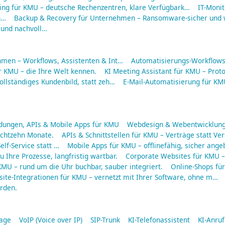
ing für KMU – deutsche Rechenzentren, klare Verfügbark…
IT-Moni
n…
Backup & Recovery für Unternehmen – Ransomware-sicher und w
 und nachvoll…
hmen – Workflows, Assistenten & Int…
Automatisierungs-Workflows 
r KMU – die Ihre Welt kennen.
KI Meeting Assistant für KMU – Protok
ollständiges Kundenbild, statt zeh…
E-Mail-Automatisierung für KMU
ungen, APIs & Mobile Apps für KMU
Webdesign & Webentwicklung
 achtzehn Monate.
APIs & Schnittstellen für KMU – Verträge statt Ve
elf-Service statt …
Mobile Apps für KMU – offlinefähig, sicher ang
 Ihre Prozesse, langfristig wartbar.
Corporate Websites für KMU – 
MU – rund um die Uhr buchbar, sauber integriert.
Online-Shops fü
ite-Integrationen für KMU – vernetzt mit Ihrer Software, ohne m…
rden.
lage
VoIP (Voice over IP)
SIP-Trunk
KI-Telefonassistent
KI-Anru