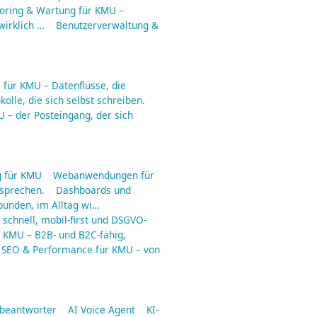
toring & Wartung für KMU –
irklich …
Benutzerverwaltung &
für KMU – Datenflüsse, die
olle, die sich selbst schreiben.
 – der Posteingang, der sich
 für KMU
Webanwendungen für
rsprechen.
Dashboards und
ebunden, im Alltag wi…
schnell, mobil-first und DSGVO-
r KMU – B2B- und B2C-fähig,
SEO & Performance für KMU – von
fbeantworter
AI Voice Agent
KI-