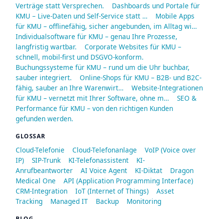
Verträge statt Versprechen.
Dashboards und Portale für
KMU – Live-Daten und Self-Service statt …
Mobile Apps
für KMU – offlinefähig, sicher angebunden, im Alltag wi…
Individualsoftware für KMU – genau Ihre Prozesse,
langfristig wartbar.
Corporate Websites für KMU –
schnell, mobil-first und DSGVO-konform.
Buchungssysteme für KMU – rund um die Uhr buchbar,
sauber integriert.
Online-Shops für KMU – B2B- und B2C-
fähig, sauber an Ihre Warenwirt…
Website-Integrationen
für KMU – vernetzt mit Ihrer Software, ohne m…
SEO &
Performance für KMU – von den richtigen Kunden
gefunden werden.
GLOSSAR
Cloud-Telefonie
Cloud-Telefonanlage
VoIP (Voice over
IP)
SIP-Trunk
KI-Telefonassistent
KI-
Anrufbeantworter
AI Voice Agent
KI-Diktat
Dragon
Medical One
API (Application Programming Interface)
CRM-Integration
IoT (Internet of Things)
Asset
Tracking
Managed IT
Backup
Monitoring
BLOG