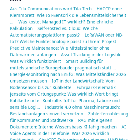
Aus Tila-Communications wird Tila Tech
HACCP ohne
Klemmbrett: Wie IoT-Sensorik die Lebensmittelsicherheit
…
Was kostet Managed IT wirklich? Eine ehrliche
Kalkulation
Self-Hosted vs. Cloud: Welche
Automatisierungsplattform passt?
LoRaWAN oder NB-
IoT? Welche Funktechnologie passt zu Ihrem Projekt
Predictive Maintenance: Wie Mittelständler ohne
Datenarmee anfangen
Asset-Tracking in der Logistik:
Was wirklich funktioniert
Smart Building für
mittelständische Bürogebäude: pragmatisch statt …
Energie-Monitoring nach EnEfG: Was Mittelständler 2026
umsetzen müssen
IoT in der Landwirtschaft: Vom
Bodensensor bis zur Kühlkette
Fuhrpark-Telematik
jenseits vom Ortungspunkt: Was wirklich Wert bringt
Kühlkette unter Kontrolle: IoT für Pharma, Labore und
sensible Logi…
Industrie 4.0 ohne Maschinentausch:
Bestandsanlagen sinnvoll vernetzen
Zählerfernablesung
für Kommunen und Stadtwerke
RAG mit eigenen
Dokumenten: Interne Wissensbasis KI-fähig machen
AI
Voice Agents in der Telefonie: Was 2026 wirklich
funktioniert
ChatGPT Enterprise oder eigenes LLM? Was