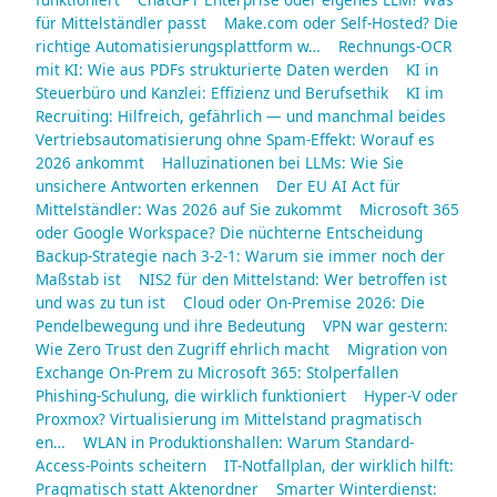
für Mittelständler passt
Make.com oder Self-Hosted? Die
richtige Automatisierungsplattform w…
Rechnungs-OCR
mit KI: Wie aus PDFs strukturierte Daten werden
KI in
Steuerbüro und Kanzlei: Effizienz und Berufsethik
KI im
Recruiting: Hilfreich, gefährlich — und manchmal beides
Vertriebsautomatisierung ohne Spam-Effekt: Worauf es
2026 ankommt
Halluzinationen bei LLMs: Wie Sie
unsichere Antworten erkennen
Der EU AI Act für
Mittelständler: Was 2026 auf Sie zukommt
Microsoft 365
oder Google Workspace? Die nüchterne Entscheidung
Backup-Strategie nach 3-2-1: Warum sie immer noch der
Maßstab ist
NIS2 für den Mittelstand: Wer betroffen ist
und was zu tun ist
Cloud oder On-Premise 2026: Die
Pendelbewegung und ihre Bedeutung
VPN war gestern:
Wie Zero Trust den Zugriff ehrlich macht
Migration von
Exchange On-Prem zu Microsoft 365: Stolperfallen
Phishing-Schulung, die wirklich funktioniert
Hyper-V oder
Proxmox? Virtualisierung im Mittelstand pragmatisch
en…
WLAN in Produktionshallen: Warum Standard-
Access-Points scheitern
IT-Notfallplan, der wirklich hilft:
Pragmatisch statt Aktenordner
Smarter Winterdienst: