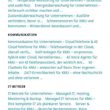
ist.
Temperatur-Monitoring für Unternehmen – lückenlos
und audit-fest.
Energieüberwachung für Unternehmen –
Verbrauch sichtbar machen und …
Zustandsüberwachung für Unternehmen – Ausfälle
verhindern, bevor si…
Schneesensoren für KMU und
Kommunen – Winterdienst datenbasiert und…
KOMMUNIKATION
Kommunikation für Unternehmen – Cloud-Telefonie & KI
Cloud-Telefonie für KMU – Telefonanlage in der Cloud,
überall verfü…
VoIP-Anlagen für KMU – on-premise,
hybrid oder Cloud, herstellerneu…
AI Voice Agents für
KMU – ein KI-Telefonassistent, der wirklich Anr…
KI-
Chatbots für KMU – antworten auf Basis Ihrer eigenen
Inhalte.
24/7-Erreichbarkeit für KMU – ohne Nachtschicht
und ohne verlorene …
IT-BETRIEB
IT-Betrieb für Unternehmen – Managed IT, Hosting,
Monitoring & Backup
Managed IT Services für KMU –
Ihre komplette IT als planbarer Service.
Server &
Hosting für KMU – deutsche Rechenzentren, klare