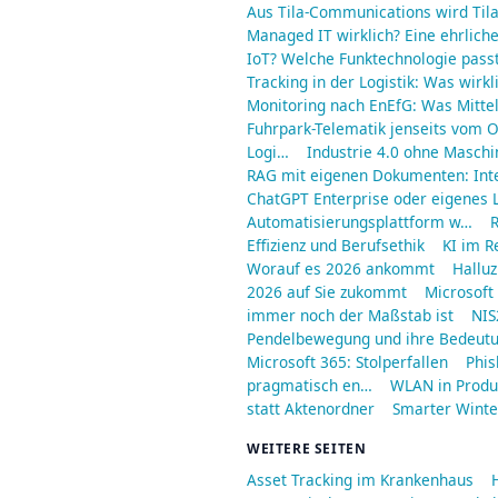
Aus Tila-Communications wird Til
Managed IT wirklich? Eine ehrliche
IoT? Welche Funktechnologie passt
Tracking in der Logistik: Was wirkl
Monitoring nach EnEfG: Was Mitt
Fuhrpark-Telematik jenseits vom O
Logi…
Industrie 4.0 ohne Maschi
RAG mit eigenen Dokumenten: Int
ChatGPT Enterprise oder eigenes L
Automatisierungsplattform w…
R
Effizienz und Berufsethik
KI im R
Worauf es 2026 ankommt
Halluz
2026 auf Sie zukommt
Microsoft
immer noch der Maßstab ist
NIS
Pendelbewegung und ihre Bedeut
Microsoft 365: Stolperfallen
Phis
pragmatisch en…
WLAN in Produ
statt Aktenordner
Smarter Winter
WEITERE SEITEN
Asset Tracking im Krankenhaus