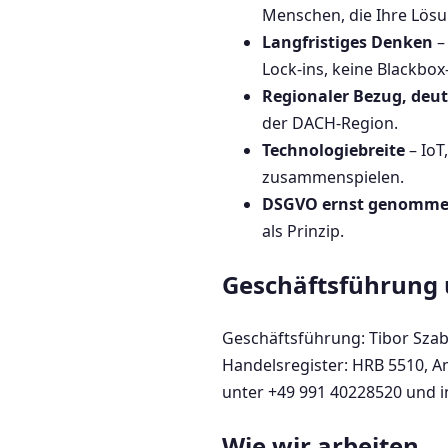
Menschen, die Ihre Lös
Langfristiges Denken
–
Lock-ins, keine Blackbo
Regionaler Bezug, deu
der DACH-Region.
Technologiebreite
– IoT
zusammenspielen.
DSGVO ernst genomm
als Prinzip.
Geschäftsführung 
Geschäftsführung: Tibor Szabó
Handelsregister: HRB 5510, 
unter +49 991 40228520 und in
Wie wir arbeiten