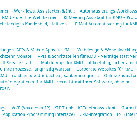
hmen – Workflows, Assistenten & Int…
Automatisierungs-Workflows 
r KMU – die Ihre Welt kennen.
KI Meeting Assistant für KMU – Protok
ollständiges Kundenbild, statt zeh…
E-Mail-Automatisierung für KMU
ungen, APIs & Mobile Apps für KMU
Webdesign & Webentwicklung
 achtzehn Monate.
APIs & Schnittstellen für KMU – Verträge statt Ve
elf-Service statt …
Mobile Apps für KMU – offlinefähig, sicher ang
 Ihre Prozesse, langfristig wartbar.
Corporate Websites für KMU – 
MU – rund um die Uhr buchbar, sauber integriert.
Online-Shops fü
ite-Integrationen für KMU – vernetzt mit Ihrer Software, ohne m…
rden.
lage
VoIP (Voice over IP)
SIP-Trunk
KI-Telefonassistent
KI-Anru
 (Application Programming Interface)
CRM-Integration
IoT (Inter
g