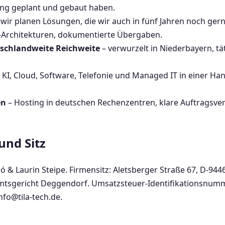
ung geplant und gebaut haben.
 wir planen Lösungen, die wir auch in fünf Jahren noch ger
x-Architekturen, dokumentierte Übergaben.
tschlandweite Reichweite
– verwurzelt in Niederbayern, tä
, KI, Cloud, Software, Telefonie und Managed IT in einer Han
en
– Hosting in deutschen Rechenzentren, klare Auftragsve
und Sitz
 & Laurin Steipe. Firmensitz: Aletsberger Straße 67, D-94
Amtsgericht Deggendorf. Umsatzsteuer-Identifikationsnum
fo@tila-tech.de.