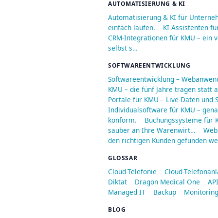
AUTOMATISIERUNG & KI
Automatisierung & KI für Unterne
einfach laufen.
KI-Assistenten fü
CRM-Integrationen für KMU – ein v
selbst s…
SOFTWAREENTWICKLUNG
Softwareentwicklung – Webanwend
KMU – die fünf Jahre tragen statt
Portale für KMU – Live-Daten und S
Individualsoftware für KMU – genau
konform.
Buchungssysteme für K
sauber an Ihre Warenwirt…
Webs
den richtigen Kunden gefunden we
GLOSSAR
Cloud-Telefonie
Cloud-Telefonan
Diktat
Dragon Medical One
API
Managed IT
Backup
Monitorin
BLOG