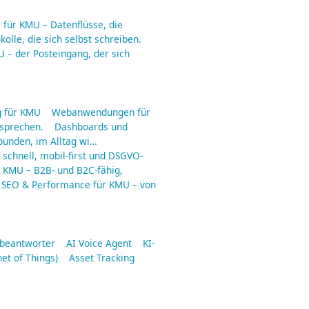
für KMU – Datenflüsse, die
olle, die sich selbst schreiben.
 – der Posteingang, der sich
 für KMU
Webanwendungen für
rsprechen.
Dashboards und
ebunden, im Alltag wi…
schnell, mobil-first und DSGVO-
r KMU – B2B- und B2C-fähig,
SEO & Performance für KMU – von
fbeantworter
AI Voice Agent
KI-
net of Things)
Asset Tracking