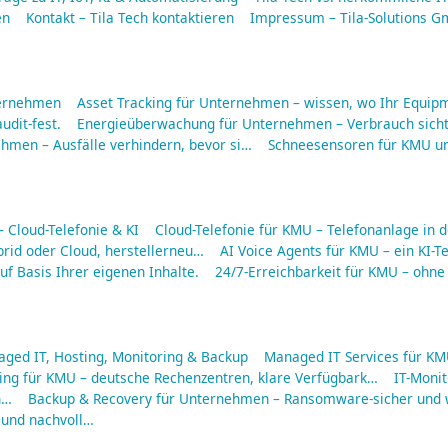
en
Kontakt – Tila Tech kontaktieren
Impressum – Tila-Solutions 
ternehmen
Asset Tracking für Unternehmen – wissen, wo Ihr Equipm
udit-fest.
Energieüberwachung für Unternehmen – Verbrauch sich
men – Ausfälle verhindern, bevor si…
Schneesensoren für KMU u
Cloud-Telefonie & KI
Cloud-Telefonie für KMU – Telefonanlage in d
rid oder Cloud, herstellerneu…
AI Voice Agents für KMU – ein KI-Te
f Basis Ihrer eigenen Inhalte.
24/7-Erreichbarkeit für KMU – ohne
aged IT, Hosting, Monitoring & Backup
Managed IT Services für KMU
ing für KMU – deutsche Rechenzentren, klare Verfügbark…
IT-Moni
n…
Backup & Recovery für Unternehmen – Ransomware-sicher und w
 und nachvoll…