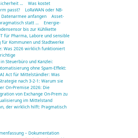
icherheit …
Was kostet
orm passt?
LoRaWAN oder NB-
ne Datenarmee anfangen
Asset-
pragmatisch statt …
Energie-
odensensor bis zur Kühlkette
IoT für Pharma, Labore und sensible
g für Kommunen und Stadtwerke
e: Was 2026 wirklich funktioniert
richtige
 in Steuerbüro und Kanzlei:
utomatisierung ohne Spam-Effekt:
AI Act für Mittelständler: Was
trategie nach 3-2-1: Warum sie
er On-Premise 2026: Die
gration von Exchange On-Prem zu
ualisierung im Mittelstand
an, der wirklich hilft: Pragmatisch
mmenfassung – Dokumentation