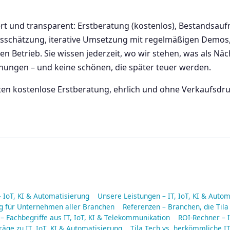
ert und transparent: Erstberatung (kostenlos), Bestands
schätzung, iterative Umsetzung mit regelmäßigen Demos, 
n Betrieb. Sie wissen jederzeit, wo wir stehen, was als N
hungen – und keine schönen, die später teuer werden.
ten kostenlose Erstberatung, ehrlich und ohne Verkaufsdru
– IoT, KI & Automatisierung
Unsere Leistungen – IT, IoT, KI & Auto
ng für Unternehmen aller Branchen
Referenzen – Branchen, die Tila
 – Fachbegriffe aus IT, IoT, KI & Telekommunikation
ROI-Rechner – I
räge zu IT, IoT, KI & Automatisierung
Tila Tech vs. herkömmliche IT