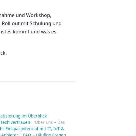
aufnahme und Workshop,
Roll-out mit Schulung und
ächstes kommt und was es
ck.
matisierung im Überblick
 Tech vertrauen
Über uns – Das
hr Einsparpotenzial mit IT, IoT &
-Anbieter
FAQ – Häufige Fragen