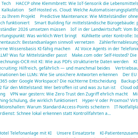
a Tech
HACCP ohne Klemmbrett: Wie IoT-Sensorik die Lebensmittels
 Kalkulation
Self-Hosted vs. Cloud: Welche Automatisierungsplattf
 zu Ihrem Projekt
Predictive Maintenance: Wie Mittelständler oh
ich funktioniert
Smart Building für mittelständische Bürogebäude: 
elständler 2026 umsetzen müssen
IoT in der Landwirtschaft: Vom B
rtungspunkt: Was wirklich Wert bringt
Kühlkette unter Kontrolle: 
nentausch: Bestandsanlagen sinnvoll vernetzen
Zählerfernablesun
erne Wissensbasis KI-fähig machen
AI Voice Agents in der Telefoni
LM? Was für Mittelständler passt
Make.com oder Self-Hosted? Die 
echnungs-OCR mit KI: Wie aus PDFs strukturierte Daten werden
KI
ecruiting: Hilfreich, gefährlich — und manchmal beides
Vertriebsa
inationen bei LLMs: Wie Sie unsichere Antworten erkennen
Der EU 
 365 oder Google Workspace? Die nüchterne Entscheidung
Backup-S
2 für den Mittelstand: Wer betroffen ist und was zu tun ist
Cloud od
ung
VPN war gestern: Wie Zero Trust den Zugriff ehrlich macht
Mi
hing-Schulung, die wirklich funktioniert
Hyper-V oder Proxmox? Virt
ktionshallen: Warum Standard-Access-Points scheitern
IT-Notfallpl
dienst: Schnee lokal erkennen statt Kontrollfahrten a…
Hotel Telefonanlage mit KI
Unsere Einsatzorte
KI-Patientenzusa