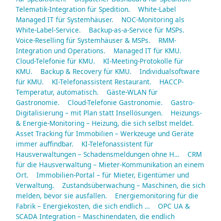
Telematik-Integration für Spedition.
White-Label
Managed IT für Systemhäuser.
NOC-Monitoring als
White-Label-Service.
Backup-as-a-Service für MSPs.
Voice-Reselling für Systemhäuser & MSPs.
RMM-
Integration und Operations.
Managed IT für KMU.
Cloud-Telefonie für KMU.
KI-Meeting-Protokolle für
KMU.
Backup & Recovery für KMU.
Individualsoftware
für KMU.
KI-Telefonassistent Restaurant.
HACCP-
Temperatur, automatisch.
Gäste-WLAN für
Gastronomie.
Cloud-Telefonie Gastronomie.
Gastro-
Digitalisierung – mit Plan statt Insellösungen.
Heizungs-
& Energie-Monitoring – Heizung, die sich selbst meldet.
Asset Tracking für Immobilien – Werkzeuge und Geräte
immer auffindbar.
KI-Telefonassistent für
Hausverwaltungen – Schadensmeldungen ohne H…
CRM
für die Hausverwaltung – Mieter-Kommunikation an einem
Ort.
Immobilien-Portal – für Mieter, Eigentümer und
Verwaltung.
Zustandsüberwachung – Maschinen, die sich
melden, bevor sie ausfallen.
Energiemonitoring für die
Fabrik – Energiekosten, die sich endlich …
OPC UA &
SCADA Integration – Maschinendaten, die endlich