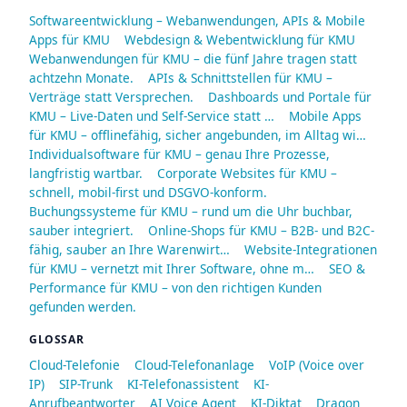
Softwareentwicklung – Webanwendungen, APIs & Mobile
Apps für KMU
Webdesign & Webentwicklung für KMU
Webanwendungen für KMU – die fünf Jahre tragen statt
achtzehn Monate.
APIs & Schnittstellen für KMU –
Verträge statt Versprechen.
Dashboards und Portale für
KMU – Live-Daten und Self-Service statt …
Mobile Apps
für KMU – offlinefähig, sicher angebunden, im Alltag wi…
Individualsoftware für KMU – genau Ihre Prozesse,
langfristig wartbar.
Corporate Websites für KMU –
schnell, mobil-first und DSGVO-konform.
Buchungssysteme für KMU – rund um die Uhr buchbar,
sauber integriert.
Online-Shops für KMU – B2B- und B2C-
fähig, sauber an Ihre Warenwirt…
Website-Integrationen
für KMU – vernetzt mit Ihrer Software, ohne m…
SEO &
Performance für KMU – von den richtigen Kunden
gefunden werden.
GLOSSAR
Cloud-Telefonie
Cloud-Telefonanlage
VoIP (Voice over
IP)
SIP-Trunk
KI-Telefonassistent
KI-
Anrufbeantworter
AI Voice Agent
KI-Diktat
Dragon