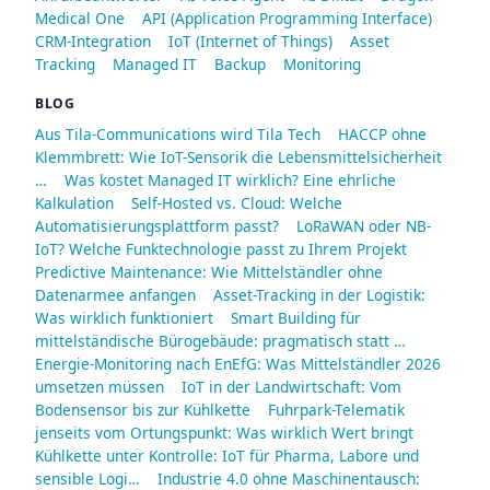
Medical One
API (Application Programming Interface)
CRM-Integration
IoT (Internet of Things)
Asset
Tracking
Managed IT
Backup
Monitoring
BLOG
Aus Tila-Communications wird Tila Tech
HACCP ohne
Klemmbrett: Wie IoT-Sensorik die Lebensmittelsicherheit
…
Was kostet Managed IT wirklich? Eine ehrliche
Kalkulation
Self-Hosted vs. Cloud: Welche
Automatisierungsplattform passt?
LoRaWAN oder NB-
IoT? Welche Funktechnologie passt zu Ihrem Projekt
Predictive Maintenance: Wie Mittelständler ohne
Datenarmee anfangen
Asset-Tracking in der Logistik:
Was wirklich funktioniert
Smart Building für
mittelständische Bürogebäude: pragmatisch statt …
Energie-Monitoring nach EnEfG: Was Mittelständler 2026
umsetzen müssen
IoT in der Landwirtschaft: Vom
Bodensensor bis zur Kühlkette
Fuhrpark-Telematik
jenseits vom Ortungspunkt: Was wirklich Wert bringt
Kühlkette unter Kontrolle: IoT für Pharma, Labore und
sensible Logi…
Industrie 4.0 ohne Maschinentausch: