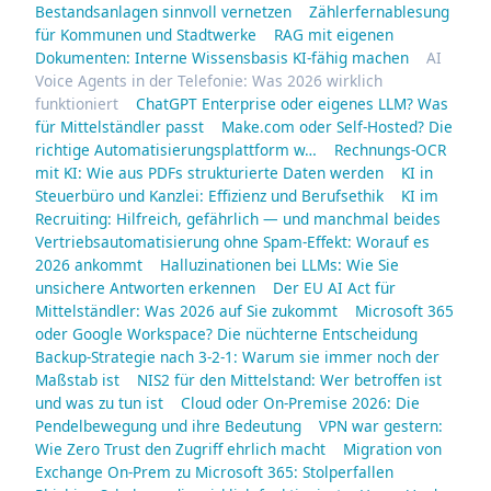
Bestandsanlagen sinnvoll vernetzen
Zählerfernablesung
für Kommunen und Stadtwerke
RAG mit eigenen
Dokumenten: Interne Wissensbasis KI-fähig machen
AI
Voice Agents in der Telefonie: Was 2026 wirklich
funktioniert
ChatGPT Enterprise oder eigenes LLM? Was
für Mittelständler passt
Make.com oder Self-Hosted? Die
richtige Automatisierungsplattform w…
Rechnungs-OCR
mit KI: Wie aus PDFs strukturierte Daten werden
KI in
Steuerbüro und Kanzlei: Effizienz und Berufsethik
KI im
Recruiting: Hilfreich, gefährlich — und manchmal beides
Vertriebsautomatisierung ohne Spam-Effekt: Worauf es
2026 ankommt
Halluzinationen bei LLMs: Wie Sie
unsichere Antworten erkennen
Der EU AI Act für
Mittelständler: Was 2026 auf Sie zukommt
Microsoft 365
oder Google Workspace? Die nüchterne Entscheidung
Backup-Strategie nach 3-2-1: Warum sie immer noch der
Maßstab ist
NIS2 für den Mittelstand: Wer betroffen ist
und was zu tun ist
Cloud oder On-Premise 2026: Die
Pendelbewegung und ihre Bedeutung
VPN war gestern:
Wie Zero Trust den Zugriff ehrlich macht
Migration von
Exchange On-Prem zu Microsoft 365: Stolperfallen