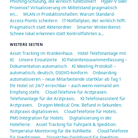
Phishing-Schulung, die wirklich funktioniert
Hyper-V oder
Proxmox? Virtualisierung im Mittelstand pragmatisch
en…
WLAN in Produktionshallen: Warum Standard-
Access-Points scheitern
IT-Notfallplan, der wirklich hilft:
Pragmatisch statt Aktenordner
Smarter Winterdienst:
Schnee lokal erkennen statt Kontrollfahrten a…
WEITERE SEITEN
Asset Tracking im Krankenhaus
Hotel Telefonanlage mit
KI
Unsere Einsatzorte
KI-Patientenzusammenfassung –
Dokumentation automatisch
KI Meeting Protokoll –
automatisch, deutsch, DSGVO-konform
Onboarding
automatisieren – neue Mitarbeitende startklar ab Tag 1
Ihr Hotel ist 24/7 erreichbar – auch wenn niemand am
Empfang steht.
Cloud-Telefonie für Arztpraxen.
Telefonanlage für die Arztpraxis.
KI-Telefonassistent für
Arztpraxen.
Dragon Medical One. Befund in Sekunden.
Arztpraxis digitalisieren.
Cloud-Telefonie für Hotels.
PMS-Integration für Hotels.
Digitalisierung in der
Hotellerie.
Asset Tracking für Fuhrpark & Spedition.
Temperatur-Monitoring für die Kühlkette.
Cloud-Telefonie
für Speditionen.
Dispatcher-Dashboard für Spedition.