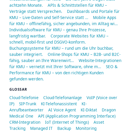
achtzehn Monate.
APIs & Schnittstellen für KMU –
Verträge statt Versprechen.
Dashboards und Portale für
KMU – Live-Daten und Self-Service statt …
Mobile Apps
für KMU – offlinefähig, sicher angebunden, im Alltag wi…
Individualsoftware für KMU – genau Ihre Prozesse,
langfristig wartbar.
Corporate Websites für KMU –
schnell, mobil-first und DSGVO-konform.
Buchungssysteme für KMU – rund um die Uhr buchbar,
sauber integriert.
Online-Shops für KMU – B2B- und B2C-
fähig, sauber an Ihre Warenwirt…
Website-Integrationen
für KMU – vernetzt mit Ihrer Software, ohne m…
SEO &
Performance für KMU – von den richtigen Kunden
gefunden werden.
GLOSSAR
Cloud-Telefonie
Cloud-Telefonanlage
VoIP (Voice over
IP)
SIP-Trunk
KI-Telefonassistent
KI-
Anrufbeantworter
AI Voice Agent
KI-Diktat
Dragon
Medical One
API (Application Programming Interface)
CRM-Integration
IoT (Internet of Things)
Asset
Tracking
Managed IT
Backup
Monitoring