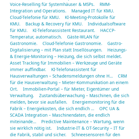
Voice-Reselling für Systemhäuser & MSPs.
RMM-
Integration und Operations.
Managed IT für KMU.
Cloud-Telefonie für KMU.
KI-Meeting-Protokolle für
KMU.
Backup & Recovery für KMU.
Individualsoftware
für KMU.
KI-Telefonassistent Restaurant.
HACCP-
Temperatur, automatisch.
Gäste-WLAN für
Gastronomie.
Cloud-Telefonie Gastronomie.
Gastro-
Digitalisierung – mit Plan statt Insellösungen.
Heizungs-
& Energie-Monitoring – Heizung, die sich selbst meldet.
Asset Tracking für Immobilien – Werkzeuge und Geräte
immer auffindbar.
KI-Telefonassistent für
Hausverwaltungen – Schadensmeldungen ohne H…
CRM
für die Hausverwaltung – Mieter-Kommunikation an einem
Ort.
Immobilien-Portal – für Mieter, Eigentümer und
Verwaltung.
Zustandsüberwachung – Maschinen, die sich
melden, bevor sie ausfallen.
Energiemonitoring für die
Fabrik – Energiekosten, die sich endlich …
OPC UA &
SCADA Integration – Maschinendaten, die endlich
miteinande…
Predictive Maintenance – Wartung, wenn
sie wirklich nötig ist.
Industrie-IT & OT-Security – IT für
die Fabrik, stabil und sicher.
Schneesensoren für den