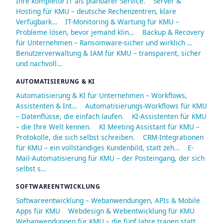
Ihre komplette IT als planbarer Service.
Server &
Hosting für KMU – deutsche Rechenzentren, klare
Verfügbark…
IT-Monitoring & Wartung für KMU –
Probleme lösen, bevor jemand klin…
Backup & Recovery
für Unternehmen – Ransomware-sicher und wirklich …
Benutzerverwaltung & IAM für KMU – transparent, sicher
und nachvoll…
AUTOMATISIERUNG & KI
Automatisierung & KI für Unternehmen – Workflows,
Assistenten & Int…
Automatisierungs-Workflows für KMU
– Datenflüsse, die einfach laufen.
KI-Assistenten für KMU
– die Ihre Welt kennen.
KI Meeting Assistant für KMU –
Protokolle, die sich selbst schreiben.
CRM-Integrationen
für KMU – ein vollständiges Kundenbild, statt zeh…
E-
Mail-Automatisierung für KMU – der Posteingang, der sich
selbst s…
SOFTWAREENTWICKLUNG
Softwareentwicklung – Webanwendungen, APIs & Mobile
Apps für KMU
Webdesign & Webentwicklung für KMU
Webanwendungen für KMU – die fünf Jahre tragen statt