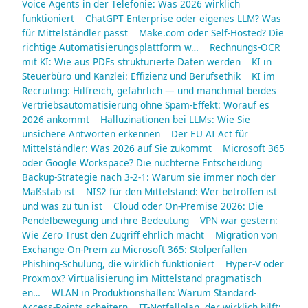
Voice Agents in der Telefonie: Was 2026 wirklich
funktioniert
ChatGPT Enterprise oder eigenes LLM? Was
für Mittelständler passt
Make.com oder Self-Hosted? Die
richtige Automatisierungsplattform w…
Rechnungs-OCR
mit KI: Wie aus PDFs strukturierte Daten werden
KI in
Steuerbüro und Kanzlei: Effizienz und Berufsethik
KI im
Recruiting: Hilfreich, gefährlich — und manchmal beides
Vertriebsautomatisierung ohne Spam-Effekt: Worauf es
2026 ankommt
Halluzinationen bei LLMs: Wie Sie
unsichere Antworten erkennen
Der EU AI Act für
Mittelständler: Was 2026 auf Sie zukommt
Microsoft 365
oder Google Workspace? Die nüchterne Entscheidung
Backup-Strategie nach 3-2-1: Warum sie immer noch der
Maßstab ist
NIS2 für den Mittelstand: Wer betroffen ist
und was zu tun ist
Cloud oder On-Premise 2026: Die
Pendelbewegung und ihre Bedeutung
VPN war gestern:
Wie Zero Trust den Zugriff ehrlich macht
Migration von
Exchange On-Prem zu Microsoft 365: Stolperfallen
Phishing-Schulung, die wirklich funktioniert
Hyper-V oder
Proxmox? Virtualisierung im Mittelstand pragmatisch
en…
WLAN in Produktionshallen: Warum Standard-
Access-Points scheitern
IT-Notfallplan, der wirklich hilft: