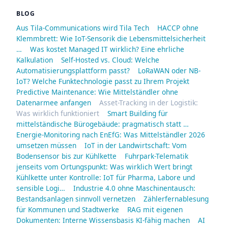
BLOG
Aus Tila-Communications wird Tila Tech
HACCP ohne
Klemmbrett: Wie IoT-Sensorik die Lebensmittelsicherheit
…
Was kostet Managed IT wirklich? Eine ehrliche
Kalkulation
Self-Hosted vs. Cloud: Welche
Automatisierungsplattform passt?
LoRaWAN oder NB-
IoT? Welche Funktechnologie passt zu Ihrem Projekt
Predictive Maintenance: Wie Mittelständler ohne
Datenarmee anfangen
Asset-Tracking in der Logistik:
Was wirklich funktioniert
Smart Building für
mittelständische Bürogebäude: pragmatisch statt …
Energie-Monitoring nach EnEfG: Was Mittelständler 2026
umsetzen müssen
IoT in der Landwirtschaft: Vom
Bodensensor bis zur Kühlkette
Fuhrpark-Telematik
jenseits vom Ortungspunkt: Was wirklich Wert bringt
Kühlkette unter Kontrolle: IoT für Pharma, Labore und
sensible Logi…
Industrie 4.0 ohne Maschinentausch:
Bestandsanlagen sinnvoll vernetzen
Zählerfernablesung
für Kommunen und Stadtwerke
RAG mit eigenen
Dokumenten: Interne Wissensbasis KI-fähig machen
AI