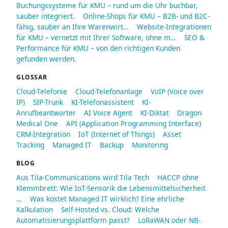
Buchungssysteme für KMU – rund um die Uhr buchbar,
sauber integriert.
Online-Shops für KMU – B2B- und B2C-
fähig, sauber an Ihre Warenwirt…
Website-Integrationen
für KMU – vernetzt mit Ihrer Software, ohne m…
SEO &
Performance für KMU – von den richtigen Kunden
gefunden werden.
GLOSSAR
Cloud-Telefonie
Cloud-Telefonanlage
VoIP (Voice over
IP)
SIP-Trunk
KI-Telefonassistent
KI-
Anrufbeantworter
AI Voice Agent
KI-Diktat
Dragon
Medical One
API (Application Programming Interface)
CRM-Integration
IoT (Internet of Things)
Asset
Tracking
Managed IT
Backup
Monitoring
BLOG
Aus Tila-Communications wird Tila Tech
HACCP ohne
Klemmbrett: Wie IoT-Sensorik die Lebensmittelsicherheit
…
Was kostet Managed IT wirklich? Eine ehrliche
Kalkulation
Self-Hosted vs. Cloud: Welche
Automatisierungsplattform passt?
LoRaWAN oder NB-