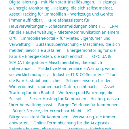
Digitalisierung – mit Plan statt Insellösungen.
Heizungs-
& Energie-Monitoring – Heizung, die sich selbst meldet.
Asset Tracking für Immobilien – Werkzeuge und Geräte
immer auffindbar.
KI-Telefonassistent für
Hausverwaltungen – Schadensmeldungen ohne H…
CRM
für die Hausverwaltung – Mieter-Kommunikation an einem
Ort.
Immobilien-Portal – für Mieter, Eigentümer und
Verwaltung.
Zustandsüberwachung – Maschinen, die sich
melden, bevor sie ausfallen.
Energiemonitoring für die
Fabrik – Energiekosten, die sich endlich …
OPC UA &
SCADA Integration – Maschinendaten, die endlich
miteinande…
Predictive Maintenance – Wartung, wenn
sie wirklich nötig ist.
Industrie-IT & OT-Security – IT für
die Fabrik, stabil und sicher.
Schneesensoren für den
Winterdienst – räumen nach Daten, nicht nach…
Asset
Tracking für den Bauhof – Werkzeug und Fahrzeuge, die
Sie sof…
Server-Hosting für Kommunen – Hosting, das zu
Ihrer Verwaltung passt.
Bürger-Telefonie für Kommunen
– Bürger-Service, der erreichbar bleibt.
KI-
Bürgerassistent für Kommunen – Verwaltung, die immer
antwortet.
Online-Terminbuchung für die Arztpraxis –
Termine buchen, ohne dass…
Arztpraxis-Website mit