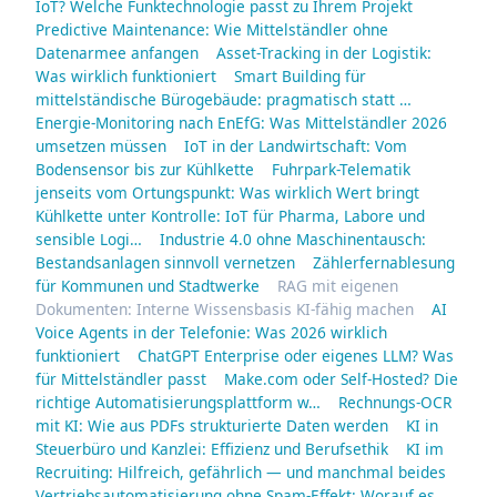
IoT? Welche Funktechnologie passt zu Ihrem Projekt
Predictive Maintenance: Wie Mittelständler ohne
Datenarmee anfangen
Asset-Tracking in der Logistik:
Was wirklich funktioniert
Smart Building für
mittelständische Bürogebäude: pragmatisch statt …
Energie-Monitoring nach EnEfG: Was Mittelständler 2026
umsetzen müssen
IoT in der Landwirtschaft: Vom
Bodensensor bis zur Kühlkette
Fuhrpark-Telematik
jenseits vom Ortungspunkt: Was wirklich Wert bringt
Kühlkette unter Kontrolle: IoT für Pharma, Labore und
sensible Logi…
Industrie 4.0 ohne Maschinentausch:
Bestandsanlagen sinnvoll vernetzen
Zählerfernablesung
für Kommunen und Stadtwerke
RAG mit eigenen
Dokumenten: Interne Wissensbasis KI-fähig machen
AI
Voice Agents in der Telefonie: Was 2026 wirklich
funktioniert
ChatGPT Enterprise oder eigenes LLM? Was
für Mittelständler passt
Make.com oder Self-Hosted? Die
richtige Automatisierungsplattform w…
Rechnungs-OCR
mit KI: Wie aus PDFs strukturierte Daten werden
KI in
Steuerbüro und Kanzlei: Effizienz und Berufsethik
KI im
Recruiting: Hilfreich, gefährlich — und manchmal beides
Vertriebsautomatisierung ohne Spam-Effekt: Worauf es