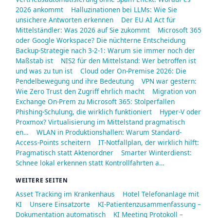
2026 ankommt
Halluzinationen bei LLMs: Wie Sie
unsichere Antworten erkennen
Der EU AI Act für
Mittelständler: Was 2026 auf Sie zukommt
Microsoft 365
oder Google Workspace? Die nüchterne Entscheidung
Backup-Strategie nach 3-2-1: Warum sie immer noch der
Maßstab ist
NIS2 für den Mittelstand: Wer betroffen ist
und was zu tun ist
Cloud oder On-Premise 2026: Die
Pendelbewegung und ihre Bedeutung
VPN war gestern:
Wie Zero Trust den Zugriff ehrlich macht
Migration von
Exchange On-Prem zu Microsoft 365: Stolperfallen
Phishing-Schulung, die wirklich funktioniert
Hyper-V oder
Proxmox? Virtualisierung im Mittelstand pragmatisch
en…
WLAN in Produktionshallen: Warum Standard-
Access-Points scheitern
IT-Notfallplan, der wirklich hilft:
Pragmatisch statt Aktenordner
Smarter Winterdienst:
Schnee lokal erkennen statt Kontrollfahrten a…
WEITERE SEITEN
Asset Tracking im Krankenhaus
Hotel Telefonanlage mit
KI
Unsere Einsatzorte
KI-Patientenzusammenfassung –
Dokumentation automatisch
KI Meeting Protokoll –