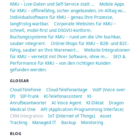
KMU – Live-Daten und Self-Service statt …
Mobile Apps
für KMU – offlinefähig, sicher angebunden, im Alltag wi…
Individualsoftware für KMU – genau Ihre Prozesse,
langfristig wartbar.
Corporate Websites für KMU –
schnell, mobil-first und DSGVO-konform.
Buchungssysteme für KMU – rund um die Uhr buchbar,
sauber integriert.
Online-Shops für KMU – B2B- und B2C-
fähig, sauber an Ihre Warenwirt…
Website-Integrationen
für KMU – vernetzt mit Ihrer Software, ohne m…
SEO &
Performance für KMU – von den richtigen Kunden
gefunden werden.
GLOSSAR
Cloud-Telefonie
Cloud-Telefonanlage
VoIP (Voice over
IP)
SIP-Trunk
KI-Telefonassistent
KI-
Anrufbeantworter
AI Voice Agent
KI-Diktat
Dragon
Medical One
API (Application Programming Interface)
CRM-Integration
IoT (Internet of Things)
Asset
Tracking
Managed IT
Backup
Monitoring
BLOG