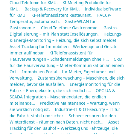
Cloud-Telefonie für KMU.
KI-Meeting-Protokolle für
KMU.
Backup & Recovery für KMU.
Individualsoftware
für KMU.
KI-Telefonassistent Restaurant.
HACCP-
Temperatur, automatisch.
Gäste-WLAN für
Gastronomie.
Cloud-Telefonie Gastronomie.
Gastro-
Digitalisierung – mit Plan statt Insellösungen.
Heizungs-
& Energie-Monitoring – Heizung, die sich selbst meldet.
Asset Tracking für Immobilien – Werkzeuge und Geräte
immer auffindbar.
KI-Telefonassistent für
Hausverwaltungen – Schadensmeldungen ohne H…
CRM
für die Hausverwaltung – Mieter-Kommunikation an einem
Ort.
Immobilien-Portal – für Mieter, Eigentümer und
Verwaltung.
Zustandsüberwachung – Maschinen, die sich
melden, bevor sie ausfallen.
Energiemonitoring für die
Fabrik – Energiekosten, die sich endlich …
OPC UA &
SCADA Integration – Maschinendaten, die endlich
miteinande…
Predictive Maintenance – Wartung, wenn
sie wirklich nötig ist.
Industrie-IT & OT-Security – IT für
die Fabrik, stabil und sicher.
Schneesensoren für den
Winterdienst – räumen nach Daten, nicht nach…
Asset
Tracking für den Bauhof – Werkzeug und Fahrzeuge, die