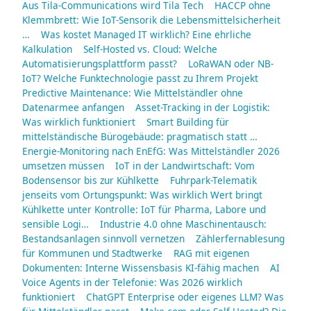
Aus Tila-Communications wird Tila Tech
HACCP ohne
Klemmbrett: Wie IoT-Sensorik die Lebensmittelsicherheit
…
Was kostet Managed IT wirklich? Eine ehrliche
Kalkulation
Self-Hosted vs. Cloud: Welche
Automatisierungsplattform passt?
LoRaWAN oder NB-
IoT? Welche Funktechnologie passt zu Ihrem Projekt
Predictive Maintenance: Wie Mittelständler ohne
Datenarmee anfangen
Asset-Tracking in der Logistik:
Was wirklich funktioniert
Smart Building für
mittelständische Bürogebäude: pragmatisch statt …
Energie-Monitoring nach EnEfG: Was Mittelständler 2026
umsetzen müssen
IoT in der Landwirtschaft: Vom
Bodensensor bis zur Kühlkette
Fuhrpark-Telematik
jenseits vom Ortungspunkt: Was wirklich Wert bringt
Kühlkette unter Kontrolle: IoT für Pharma, Labore und
sensible Logi…
Industrie 4.0 ohne Maschinentausch:
Bestandsanlagen sinnvoll vernetzen
Zählerfernablesung
für Kommunen und Stadtwerke
RAG mit eigenen
Dokumenten: Interne Wissensbasis KI-fähig machen
AI
Voice Agents in der Telefonie: Was 2026 wirklich
funktioniert
ChatGPT Enterprise oder eigenes LLM? Was