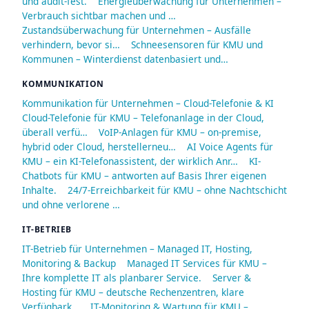
und audit-fest.
Energieüberwachung für Unternehmen –
Verbrauch sichtbar machen und …
Zustandsüberwachung für Unternehmen – Ausfälle
verhindern, bevor si…
Schneesensoren für KMU und
Kommunen – Winterdienst datenbasiert und…
KOMMUNIKATION
Kommunikation für Unternehmen – Cloud-Telefonie & KI
Cloud-Telefonie für KMU – Telefonanlage in der Cloud,
überall verfü…
VoIP-Anlagen für KMU – on-premise,
hybrid oder Cloud, herstellerneu…
AI Voice Agents für
KMU – ein KI-Telefonassistent, der wirklich Anr…
KI-
Chatbots für KMU – antworten auf Basis Ihrer eigenen
Inhalte.
24/7-Erreichbarkeit für KMU – ohne Nachtschicht
und ohne verlorene …
IT-BETRIEB
IT-Betrieb für Unternehmen – Managed IT, Hosting,
Monitoring & Backup
Managed IT Services für KMU –
Ihre komplette IT als planbarer Service.
Server &
Hosting für KMU – deutsche Rechenzentren, klare
Verfügbark…
IT-Monitoring & Wartung für KMU –