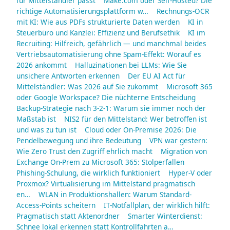
für Mittelständler passt
Make.com oder Self-Hosted? Die
richtige Automatisierungsplattform w…
Rechnungs-OCR
mit KI: Wie aus PDFs strukturierte Daten werden
KI in
Steuerbüro und Kanzlei: Effizienz und Berufsethik
KI im
Recruiting: Hilfreich, gefährlich — und manchmal beides
Vertriebsautomatisierung ohne Spam-Effekt: Worauf es
2026 ankommt
Halluzinationen bei LLMs: Wie Sie
unsichere Antworten erkennen
Der EU AI Act für
Mittelständler: Was 2026 auf Sie zukommt
Microsoft 365
oder Google Workspace? Die nüchterne Entscheidung
Backup-Strategie nach 3-2-1: Warum sie immer noch der
Maßstab ist
NIS2 für den Mittelstand: Wer betroffen ist
und was zu tun ist
Cloud oder On-Premise 2026: Die
Pendelbewegung und ihre Bedeutung
VPN war gestern:
Wie Zero Trust den Zugriff ehrlich macht
Migration von
Exchange On-Prem zu Microsoft 365: Stolperfallen
Phishing-Schulung, die wirklich funktioniert
Hyper-V oder
Proxmox? Virtualisierung im Mittelstand pragmatisch
en…
WLAN in Produktionshallen: Warum Standard-
Access-Points scheitern
IT-Notfallplan, der wirklich hilft:
Pragmatisch statt Aktenordner
Smarter Winterdienst:
Schnee lokal erkennen statt Kontrollfahrten a…