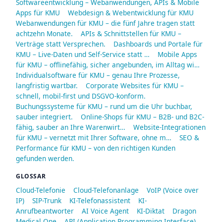
Softwareentwicklung – Webanwendungen, APIs & Mobile
Apps für KMU
Webdesign & Webentwicklung für KMU
Webanwendungen für KMU – die fünf Jahre tragen statt
achtzehn Monate.
APIs & Schnittstellen für KMU –
Verträge statt Versprechen.
Dashboards und Portale für
KMU – Live-Daten und Self-Service statt …
Mobile Apps
für KMU – offlinefähig, sicher angebunden, im Alltag wi…
Individualsoftware für KMU – genau Ihre Prozesse,
langfristig wartbar.
Corporate Websites für KMU –
schnell, mobil-first und DSGVO-konform.
Buchungssysteme für KMU – rund um die Uhr buchbar,
sauber integriert.
Online-Shops für KMU – B2B- und B2C-
fähig, sauber an Ihre Warenwirt…
Website-Integrationen
für KMU – vernetzt mit Ihrer Software, ohne m…
SEO &
Performance für KMU – von den richtigen Kunden
gefunden werden.
GLOSSAR
Cloud-Telefonie
Cloud-Telefonanlage
VoIP (Voice over
IP)
SIP-Trunk
KI-Telefonassistent
KI-
Anrufbeantworter
AI Voice Agent
KI-Diktat
Dragon
Medical One
API (Application Programming Interface)