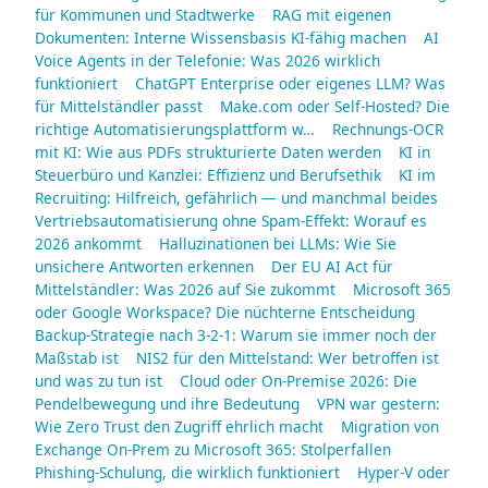
für Kommunen und Stadtwerke
RAG mit eigenen
Dokumenten: Interne Wissensbasis KI-fähig machen
AI
Voice Agents in der Telefonie: Was 2026 wirklich
funktioniert
ChatGPT Enterprise oder eigenes LLM? Was
für Mittelständler passt
Make.com oder Self-Hosted? Die
richtige Automatisierungsplattform w…
Rechnungs-OCR
mit KI: Wie aus PDFs strukturierte Daten werden
KI in
Steuerbüro und Kanzlei: Effizienz und Berufsethik
KI im
Recruiting: Hilfreich, gefährlich — und manchmal beides
Vertriebsautomatisierung ohne Spam-Effekt: Worauf es
2026 ankommt
Halluzinationen bei LLMs: Wie Sie
unsichere Antworten erkennen
Der EU AI Act für
Mittelständler: Was 2026 auf Sie zukommt
Microsoft 365
oder Google Workspace? Die nüchterne Entscheidung
Backup-Strategie nach 3-2-1: Warum sie immer noch der
Maßstab ist
NIS2 für den Mittelstand: Wer betroffen ist
und was zu tun ist
Cloud oder On-Premise 2026: Die
Pendelbewegung und ihre Bedeutung
VPN war gestern:
Wie Zero Trust den Zugriff ehrlich macht
Migration von
Exchange On-Prem zu Microsoft 365: Stolperfallen
Phishing-Schulung, die wirklich funktioniert
Hyper-V oder