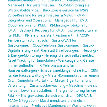
Telematik-Integration für Spedition.
White-Label
Managed IT für Systemhäuser.
NOC-Monitoring als
White-Label-Service.
Backup-as-a-Service für MSPs.
Voice-Reselling für Systemhäuser & MSPs.
RMM-
Integration und Operations.
Managed IT für KMU.
Cloud-Telefonie für KMU.
KI-Meeting-Protokolle für
KMU.
Backup & Recovery für KMU.
Individualsoftware
für KMU.
KI-Telefonassistent Restaurant.
HACCP-
Temperatur, automatisch.
Gäste-WLAN für
Gastronomie.
Cloud-Telefonie Gastronomie.
Gastro-
Digitalisierung – mit Plan statt Insellösungen.
Heizungs-
& Energie-Monitoring – Heizung, die sich selbst meldet.
Asset Tracking für Immobilien – Werkzeuge und Geräte
immer auffindbar.
KI-Telefonassistent für
Hausverwaltungen – Schadensmeldungen ohne H…
CRM
für die Hausverwaltung – Mieter-Kommunikation an einem
Ort.
Immobilien-Portal – für Mieter, Eigentümer und
Verwaltung.
Zustandsüberwachung – Maschinen, die sich
melden, bevor sie ausfallen.
Energiemonitoring für die
Fabrik – Energiekosten, die sich endlich …
OPC UA &
SCADA Integration – Maschinendaten, die endlich
miteinande…
Predictive Maintenance – Wartung, wenn