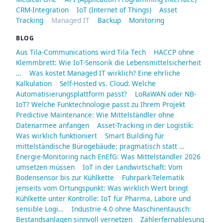
CRM-Integration
IoT (Internet of Things)
Asset
Tracking
Managed IT
Backup
Monitoring
BLOG
Aus Tila-Communications wird Tila Tech
HACCP ohne
Klemmbrett: Wie IoT-Sensorik die Lebensmittelsicherheit
…
Was kostet Managed IT wirklich? Eine ehrliche
Kalkulation
Self-Hosted vs. Cloud: Welche
Automatisierungsplattform passt?
LoRaWAN oder NB-
IoT? Welche Funktechnologie passt zu Ihrem Projekt
Predictive Maintenance: Wie Mittelständler ohne
Datenarmee anfangen
Asset-Tracking in der Logistik:
Was wirklich funktioniert
Smart Building für
mittelständische Bürogebäude: pragmatisch statt …
Energie-Monitoring nach EnEfG: Was Mittelständler 2026
umsetzen müssen
IoT in der Landwirtschaft: Vom
Bodensensor bis zur Kühlkette
Fuhrpark-Telematik
jenseits vom Ortungspunkt: Was wirklich Wert bringt
Kühlkette unter Kontrolle: IoT für Pharma, Labore und
sensible Logi…
Industrie 4.0 ohne Maschinentausch:
Bestandsanlagen sinnvoll vernetzen
Zählerfernablesung