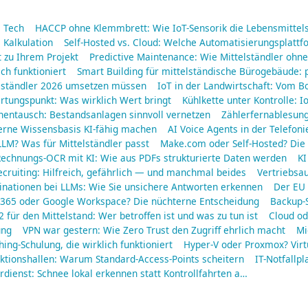
a Tech
HACCP ohne Klemmbrett: Wie IoT-Sensorik die Lebensmittels
 Kalkulation
Self-Hosted vs. Cloud: Welche Automatisierungsplattf
 zu Ihrem Projekt
Predictive Maintenance: Wie Mittelständler oh
ich funktioniert
Smart Building für mittelständische Bürogebäude: 
elständler 2026 umsetzen müssen
IoT in der Landwirtschaft: Vom B
rtungspunkt: Was wirklich Wert bringt
Kühlkette unter Kontrolle: 
nentausch: Bestandsanlagen sinnvoll vernetzen
Zählerfernablesun
erne Wissensbasis KI-fähig machen
AI Voice Agents in der Telefoni
LM? Was für Mittelständler passt
Make.com oder Self-Hosted? Die 
echnungs-OCR mit KI: Wie aus PDFs strukturierte Daten werden
KI
ecruiting: Hilfreich, gefährlich — und manchmal beides
Vertriebsa
inationen bei LLMs: Wie Sie unsichere Antworten erkennen
Der EU 
 365 oder Google Workspace? Die nüchterne Entscheidung
Backup-S
2 für den Mittelstand: Wer betroffen ist und was zu tun ist
Cloud od
ung
VPN war gestern: Wie Zero Trust den Zugriff ehrlich macht
Mi
hing-Schulung, die wirklich funktioniert
Hyper-V oder Proxmox? Virt
ktionshallen: Warum Standard-Access-Points scheitern
IT-Notfallpl
dienst: Schnee lokal erkennen statt Kontrollfahrten a…