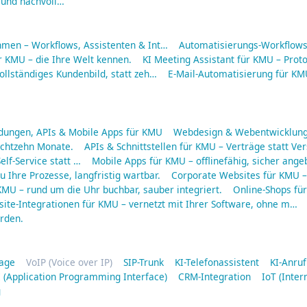
 und nachvoll…
hmen – Workflows, Assistenten & Int…
Automatisierungs-Workflows 
r KMU – die Ihre Welt kennen.
KI Meeting Assistant für KMU – Protok
ollständiges Kundenbild, statt zeh…
E-Mail-Automatisierung für KMU
ungen, APIs & Mobile Apps für KMU
Webdesign & Webentwicklung
 achtzehn Monate.
APIs & Schnittstellen für KMU – Verträge statt Ve
elf-Service statt …
Mobile Apps für KMU – offlinefähig, sicher ang
 Ihre Prozesse, langfristig wartbar.
Corporate Websites für KMU – 
MU – rund um die Uhr buchbar, sauber integriert.
Online-Shops fü
ite-Integrationen für KMU – vernetzt mit Ihrer Software, ohne m…
rden.
lage
VoIP (Voice over IP)
SIP-Trunk
KI-Telefonassistent
KI-Anru
 (Application Programming Interface)
CRM-Integration
IoT (Inter
g