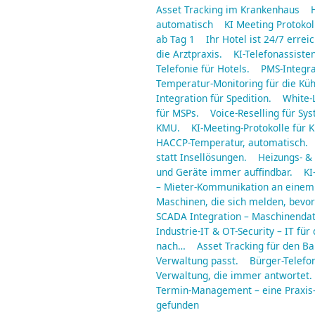
Asset Tracking im Krankenhaus
automatisch
KI Meeting Protoko
ab Tag 1
Ihr Hotel ist 24/7 err
die Arztpraxis.
KI-Telefonassisten
Telefonie für Hotels.
PMS-Integra
Temperatur-Monitoring für die Küh
Integration für Spedition.
White-
für MSPs.
Voice-Reselling für S
KMU.
KI-Meeting-Protokolle für 
HACCP-Temperatur, automatisch.
statt Insellösungen.
Heizungs- & 
und Geräte immer auffindbar.
KI
– Mieter-Kommunikation an einem
Maschinen, die sich melden, bevor 
SCADA Integration – Maschinendat
Industrie-IT & OT-Security – IT für 
nach…
Asset Tracking für den B
Verwaltung passt.
Bürger-Telefo
Verwaltung, die immer antwortet.
Termin-Management – eine Praxis
gefunden