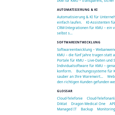
IAM für KMU – transparent, sicher
AUTOMATISIERUNG & KI
Automatisierung & KI für Unterne
einfach laufen.
KI-Assistenten fü
CRM-Integrationen für KMU – ein v
selbst s…
SOFTWAREENTWICKLUNG
Softwareentwicklung – Webanwend
KMU – die fünf Jahre tragen statt
Portale für KMU – Live-Daten und S
Individualsoftware für KMU – genau
konform.
Buchungssysteme für K
sauber an Ihre Warenwirt…
Webs
den richtigen Kunden gefunden we
GLOSSAR
Cloud-Telefonie
Cloud-Telefonan
Diktat
Dragon Medical One
API
Managed IT
Backup
Monitorin