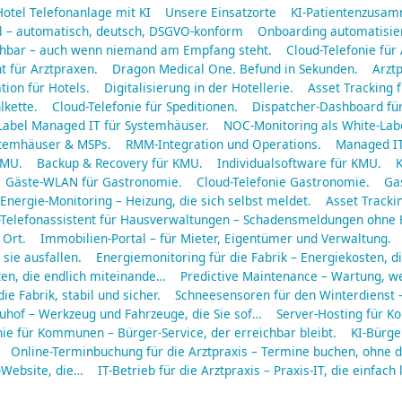
Hotel Telefonanlage mit KI
Unsere Einsatzorte
KI-Patientenzusa
ll – automatisch, deutsch, DSGVO-konform
Onboarding automatisier
eichbar – auch wenn niemand am Empfang steht.
Cloud-Telefonie für
t für Arztpraxen.
Dragon Medical One. Befund in Sekunden.
Arztp
tion für Hotels.
Digitalisierung in der Hotellerie.
Asset Tracking f
lkette.
Cloud-Telefonie für Speditionen.
Dispatcher-Dashboard für
Label Managed IT für Systemhäuser.
NOC-Monitoring als White-Labe
ystemhäuser & MSPs.
RMM-Integration und Operations.
Managed IT
KMU.
Backup & Recovery für KMU.
Individualsoftware für KMU.
K
Gäste-WLAN für Gastronomie.
Cloud-Telefonie Gastronomie.
Gas
Energie-Monitoring – Heizung, die sich selbst meldet.
Asset Tracki
-Telefonassistent für Hausverwaltungen – Schadensmeldungen ohne
 Ort.
Immobilien-Portal – für Mieter, Eigentümer und Verwaltung.
sie ausfallen.
Energiemonitoring für die Fabrik – Energiekosten, di
en, die endlich miteinande…
Predictive Maintenance – Wartung, wen
die Fabrik, stabil und sicher.
Schneesensoren für den Winterdienst 
auhof – Werkzeug und Fahrzeuge, die Sie sof…
Server-Hosting für K
nie für Kommunen – Bürger-Service, der erreichbar bleibt.
KI-Bürge
Online-Terminbuchung für die Arztpraxis – Termine buchen, ohne 
-Website, die…
IT-Betrieb für die Arztpraxis – Praxis-IT, die einfach 