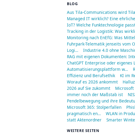
BLOG
Aus Tila-Communications wird Til
Managed IT wirklich? Eine ehrliche
IoT? Welche Funktechnologie passt
Tracking in der Logistik: Was wirkl
Monitoring nach EnEfG: Was Mitt
Fuhrpark-Telematik jenseits vom O
Logi…
Industrie 4.0 ohne Maschi
RAG mit eigenen Dokumenten: Int
ChatGPT Enterprise oder eigenes L
Automatisierungsplattform w…
R
Effizienz und Berufsethik
KI im R
Worauf es 2026 ankommt
Halluz
2026 auf Sie zukommt
Microsoft
immer noch der Maßstab ist
NIS
Pendelbewegung und ihre Bedeut
Microsoft 365: Stolperfallen
Phis
pragmatisch en…
WLAN in Produ
statt Aktenordner
Smarter Winter
WEITERE SEITEN