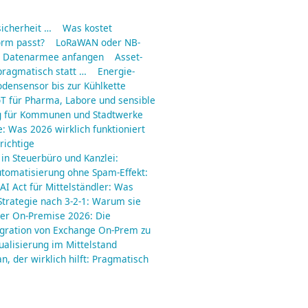
icherheit …
Was kostet
orm passt?
LoRaWAN oder NB-
ne Datenarmee anfangen
Asset-
pragmatisch statt …
Energie-
odensensor bis zur Kühlkette
IoT für Pharma, Labore und sensible
g für Kommunen und Stadtwerke
e: Was 2026 wirklich funktioniert
richtige
 in Steuerbüro und Kanzlei:
utomatisierung ohne Spam-Effekt:
AI Act für Mittelständler: Was
trategie nach 3-2-1: Warum sie
er On-Premise 2026: Die
gration von Exchange On-Prem zu
ualisierung im Mittelstand
an, der wirklich hilft: Pragmatisch