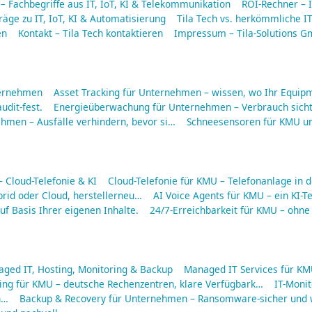
 – Fachbegriffe aus IT, IoT, KI & Telekommunikation
ROI-Rechner – I
räge zu IT, IoT, KI & Automatisierung
Tila Tech vs. herkömmliche IT
en
Kontakt – Tila Tech kontaktieren
Impressum – Tila-Solutions 
ternehmen
Asset Tracking für Unternehmen – wissen, wo Ihr Equipm
udit-fest.
Energieüberwachung für Unternehmen – Verbrauch sich
men – Ausfälle verhindern, bevor si…
Schneesensoren für KMU u
Cloud-Telefonie & KI
Cloud-Telefonie für KMU – Telefonanlage in d
rid oder Cloud, herstellerneu…
AI Voice Agents für KMU – ein KI-Te
f Basis Ihrer eigenen Inhalte.
24/7-Erreichbarkeit für KMU – ohne
aged IT, Hosting, Monitoring & Backup
Managed IT Services für KMU
ing für KMU – deutsche Rechenzentren, klare Verfügbark…
IT-Moni
n…
Backup & Recovery für Unternehmen – Ransomware-sicher und w