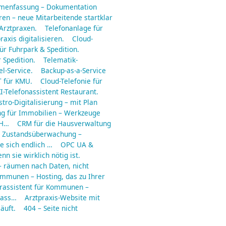
mmenfassung – Dokumentation
en – neue Mitarbeitende startklar
 Arztpraxen.
Telefonanlage für
raxis digitalisieren.
Cloud-
ür Fuhrpark & Spedition.
 Spedition.
Telematik-
l-Service.
Backup-as-a-Service
 für KMU.
Cloud-Telefonie für
I-Telefonassistent Restaurant.
tro-Digitalisierung – mit Plan
ng für Immobilien – Werkzeuge
 H…
CRM für die Hausverwaltung
Zustandsüberwachung –
e sich endlich …
OPC UA &
n sie wirklich nötig ist.
– räumen nach Daten, nicht
ommunen – Hosting, das zu Ihrer
rassistent für Kommunen –
dass…
Arztpraxis-Website mit
läuft.
404 – Seite nicht