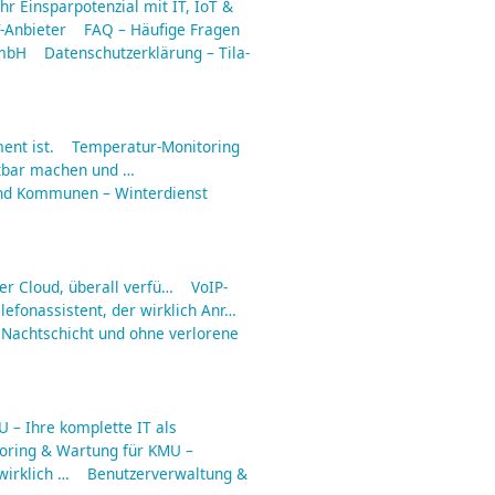
hr Einsparpotenzial mit IT, IoT &
-Anbieter
FAQ – Häufige Fragen
GmbH
Datenschutzerklärung – Tila-
ent ist.
Temperatur-Monitoring
tbar machen und …
nd Kommunen – Winterdienst
er Cloud, überall verfü…
VoIP-
lefonassistent, der wirklich Anr…
 Nachtschicht und ohne verlorene
 – Ihre komplette IT als
toring & Wartung für KMU –
irklich …
Benutzerverwaltung &