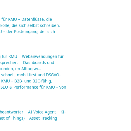
für KMU – Datenflüsse, die
olle, die sich selbst schreiben.
 – der Posteingang, der sich
 für KMU
Webanwendungen für
rsprechen.
Dashboards und
ebunden, im Alltag wi…
schnell, mobil-first und DSGVO-
r KMU – B2B- und B2C-fähig,
SEO & Performance für KMU – von
fbeantworter
AI Voice Agent
KI-
net of Things)
Asset Tracking