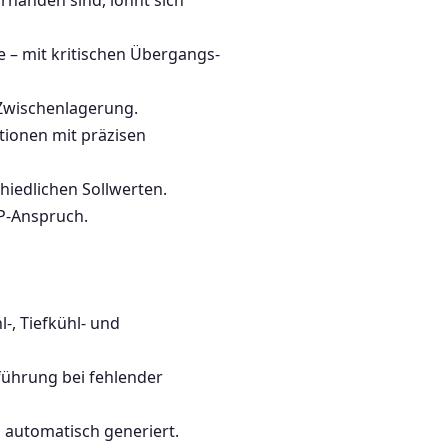
rhanden sind, lohnt sich
 – mit kritischen Übergangs-
Zwischenlagerung.
tionen mit präzisen
iedlichen Sollwerten.
P-Anspruch.
-, Tiefkühl- und
führung bei fehlender
automatisch generiert.