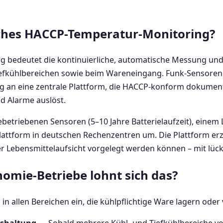
ches HACCP-Temperatur-Monitoring?
 bedeutet die kontinuierliche, automatische Messung un
iefkühlbereichen sowie beim Wareneingang. Funk-Sensore
 an eine zentrale Plattform, die HACCP-konform dokument
d Alarme auslöst.
riebetriebenen Sensoren (5–10 Jahre Batterielaufzeit), ei
lattform in deutschen Rechenzentren um. Die Plattform er
der Lebensmittelaufsicht vorgelegt werden können – mit lü
omie-Betriebe lohnt sich das?
n allen Bereichen ein, die kühlpflichtige Ware lagern oder 