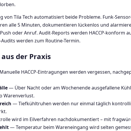
dorben.
von Tila Tech automatisiert beide Probleme. Funk-Sensore
n alle 5 Minuten, dokumentieren lückenlos und alarmiere
 Push oder Anruf. Audit-Reports werden HACCP-konform au
S-Audits werden zum Routine-Termin.
aus der Praxis
anuelle HACCP-Eintragungen werden vergessen, nachgepfl
lle
— Über Nacht oder am Wochenende ausgefallene Kühlu
o Warenverlust.
reich
— Tiefkühltruhen werden nur einmal täglich kontrolli
kt.
olle wird im Eilverfahren nachdokumentiert – mit fragwür
ehlt
— Temperatur beim Wareneingang wird selten gemess