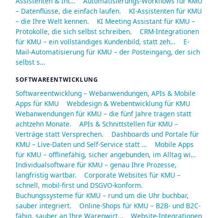
Assistenten & Int…
Automatisierungs-Workflows für KMU
– Datenflüsse, die einfach laufen.
KI-Assistenten für KMU
– die Ihre Welt kennen.
KI Meeting Assistant für KMU –
Protokolle, die sich selbst schreiben.
CRM-Integrationen
für KMU – ein vollständiges Kundenbild, statt zeh…
E-
Mail-Automatisierung für KMU – der Posteingang, der sich
selbst s…
SOFTWAREENTWICKLUNG
Softwareentwicklung – Webanwendungen, APIs & Mobile
Apps für KMU
Webdesign & Webentwicklung für KMU
Webanwendungen für KMU – die fünf Jahre tragen statt
achtzehn Monate.
APIs & Schnittstellen für KMU –
Verträge statt Versprechen.
Dashboards und Portale für
KMU – Live-Daten und Self-Service statt …
Mobile Apps
für KMU – offlinefähig, sicher angebunden, im Alltag wi…
Individualsoftware für KMU – genau Ihre Prozesse,
langfristig wartbar.
Corporate Websites für KMU –
schnell, mobil-first und DSGVO-konform.
Buchungssysteme für KMU – rund um die Uhr buchbar,
sauber integriert.
Online-Shops für KMU – B2B- und B2C-
fähig, sauber an Ihre Warenwirt…
Website-Integrationen