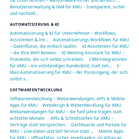
für Unternehmen – Ransomware-sicher und wirklich …
Benutzerverwaltung & IAM für KMU – transparent, sicher
und nachvoll…
AUTOMATISIERUNG & KI
Automatisierung & KI für Unternehmen – Workflows,
Assistenten & Int…
Automatisierungs-Workflows für KMU
– Datenflüsse, die einfach laufen.
KI-Assistenten für KMU
– die Ihre Welt kennen.
KI Meeting Assistant für KMU –
Protokolle, die sich selbst schreiben.
CRM-Integrationen
für KMU – ein vollständiges Kundenbild, statt zeh…
E-
Mail-Automatisierung für KMU – der Posteingang, der sich
selbst s…
SOFTWAREENTWICKLUNG
Softwareentwicklung – Webanwendungen, APIs & Mobile
Apps für KMU
Webdesign & Webentwicklung für KMU
Webanwendungen für KMU – die fünf Jahre tragen statt
achtzehn Monate.
APIs & Schnittstellen für KMU –
Verträge statt Versprechen.
Dashboards und Portale für
KMU – Live-Daten und Self-Service statt …
Mobile Apps
für KMU – offlinefähig, sicher angebunden, im Alltag wi…