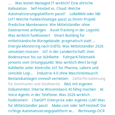
…
Was kostet Managed IT wirklich? Eine ehrliche
Kalkulation
Self-Hosted vs. Cloud: Welche
Automatisierungsplattform passt?
LoRaWAN oder NB-
IoT? Welche Funktechnologie passt zu Ihrem Projekt
Predictive Maintenance: Wie Mittelständler ohne
Datenarmee anfangen
Asset-Tracking in der Logistik:
Was wirklich funktioniert
Smart Building für
mittelständische Bürogebäude: pragmatisch statt …
Energie-Monitoring nach EnEfG: Was Mittelständler 2026
umsetzen müssen
IoT in der Landwirtschaft: Vom
Bodensensor bis zur Kühlkette
Fuhrpark-Telematik
jenseits vom Ortungspunkt: Was wirklich Wert bringt
Kühlkette unter Kontrolle: IoT für Pharma, Labore und
sensible Logi…
Industrie 4.0 ohne Maschinentausch:
Bestandsanlagen sinnvoll vernetzen
Zählerfernablesung
für Kommunen und Stadtwerke
RAG mit eigenen
Dokumenten: Interne Wissensbasis KI-fähig machen
AI
Voice Agents in der Telefonie: Was 2026 wirklich
funktioniert
ChatGPT Enterprise oder eigenes LLM? Was
für Mittelständler passt
Make.com oder Self-Hosted? Die
richtige Automatisierungsplattform w…
Rechnungs-OCR