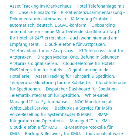
Asset Tracking im Krankenhaus
Hotel Telefonanlage mit
KI
Unsere Einsatzorte
KI-Patientenzusammenfassung –
Dokumentation automatisch
KI Meeting Protokoll –
automatisch, deutsch, DSGVO-konform
Onboarding
automatisieren – neue Mitarbeitende startklar ab Tag 1
Ihr Hotel ist 24/7 erreichbar – auch wenn niemand am
Empfang steht.
Cloud-Telefonie für Arztpraxen.
Telefonanlage für die Arztpraxis.
KI-Telefonassistent für
Arztpraxen.
Dragon Medical One. Befund in Sekunden.
Arztpraxis digitalisieren.
Cloud-Telefonie für Hotels.
PMS-Integration für Hotels.
Digitalisierung in der
Hotellerie.
Asset Tracking für Fuhrpark & Spedition.
Temperatur-Monitoring für die Kühlkette.
Cloud-Telefonie
für Speditionen.
Dispatcher-Dashboard für Spedition.
Telematik-Integration für Spedition.
White-Label
Managed IT für Systemhäuser.
NOC-Monitoring als
White-Label-Service.
Backup-as-a-Service für MSPs.
Voice-Reselling für Systemhäuser & MSPs.
RMM-
Integration und Operations.
Managed IT für KMU.
Cloud-Telefonie für KMU.
KI-Meeting-Protokolle für
KMU.
Backup & Recovery für KMU.
Individualsoftware