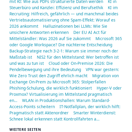
mit KI: Wie aus PDFs strukturierte Daten werden
KI in
Steuerbüro und Kanzlei: Effizienz und Berufsethik
KI im
Recruiting: Hilfreich, gefährlich — und manchmal beides
Vertriebsautomatisierung ohne Spam-Effekt: Worauf es
2026 ankommt
Halluzinationen bei LLMs: Wie Sie
unsichere Antworten erkennen
Der EU AI Act für
Mittelständler: Was 2026 auf Sie zukommt
Microsoft 365
oder Google Workspace? Die nüchterne Entscheidung
Backup-Strategie nach 3-2-1: Warum sie immer noch der
Maßstab ist
NIS2 für den Mittelstand: Wer betroffen ist
und was zu tun ist
Cloud oder On-Premise 2026: Die
Pendelbewegung und ihre Bedeutung
VPN war gestern:
Wie Zero Trust den Zugriff ehrlich macht
Migration von
Exchange On-Prem zu Microsoft 365: Stolperfallen
Phishing-Schulung, die wirklich funktioniert
Hyper-V oder
Proxmox? Virtualisierung im Mittelstand pragmatisch
en…
WLAN in Produktionshallen: Warum Standard-
Access-Points scheitern
IT-Notfallplan, der wirklich hilft:
Pragmatisch statt Aktenordner
Smarter Winterdienst:
Schnee lokal erkennen statt Kontrollfahrten a…
WEITERE SEITEN