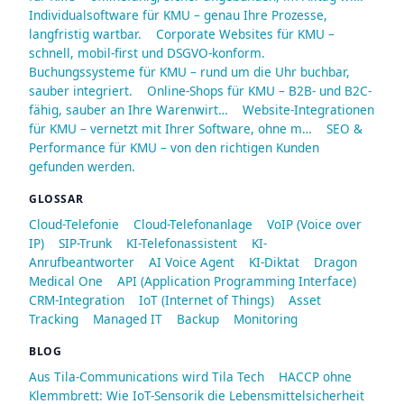
Individualsoftware für KMU – genau Ihre Prozesse,
langfristig wartbar.
Corporate Websites für KMU –
schnell, mobil-first und DSGVO-konform.
Buchungssysteme für KMU – rund um die Uhr buchbar,
sauber integriert.
Online-Shops für KMU – B2B- und B2C-
fähig, sauber an Ihre Warenwirt…
Website-Integrationen
für KMU – vernetzt mit Ihrer Software, ohne m…
SEO &
Performance für KMU – von den richtigen Kunden
gefunden werden.
GLOSSAR
Cloud-Telefonie
Cloud-Telefonanlage
VoIP (Voice over
IP)
SIP-Trunk
KI-Telefonassistent
KI-
Anrufbeantworter
AI Voice Agent
KI-Diktat
Dragon
Medical One
API (Application Programming Interface)
CRM-Integration
IoT (Internet of Things)
Asset
Tracking
Managed IT
Backup
Monitoring
BLOG
Aus Tila-Communications wird Tila Tech
HACCP ohne
Klemmbrett: Wie IoT-Sensorik die Lebensmittelsicherheit