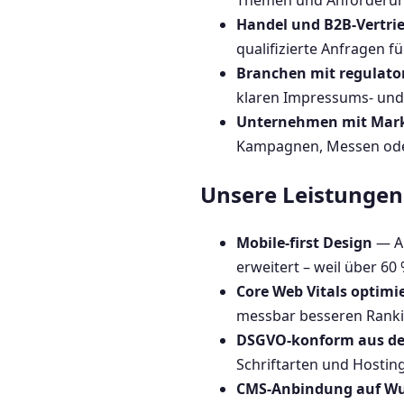
Themen und Anforderung
Handel und B2B-Vertri
qualifizierte Anfragen fü
Branchen mit regulato
klaren Impressums- und 
Unternehmen mit Mar
Kampagnen, Messen oder
Unsere Leistungen 
Mobile-first Design
— Al
erweitert – weil über 6
Core Web Vitals optimi
messbar besseren Ranki
DSGVO-konform aus de
Schriftarten und Hostin
CMS-Anbindung auf W