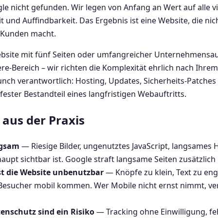
 nicht gefunden. Wir legen von Anfang an Wert auf alle v
 und Auffindbarkeit. Das Ergebnis ist eine Website, die nic
u Kunden macht.
bsite mit fünf Seiten oder umfangreicher Unternehmensau
ere-Bereich – wir richten die Komplexität ehrlich nach Ihrem
nch verantwortlich: Hosting, Updates, Sicherheits-Patches
ester Bestandteil eines langfristigen Webauftritts.
aus der Praxis
ngsam
— Riesige Bilder, ungenutztes JavaScript, langsames 
haupt sichtbar ist. Google straft langsame Seiten zusätzlich
t die Website unbenutzbar
— Knöpfe zu klein, Text zu en
esucher mobil kommen. Wer Mobile nicht ernst nimmt, verl
nschutz sind ein Risiko
— Tracking ohne Einwilligung, fe