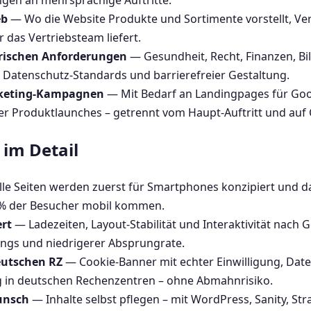
en an mehrsprachige Auftritte.
eb
— Wo die Website Produkte und Sortimente vorstellt, Ve
r das Vertriebsteam liefert.
rischen Anforderungen
— Gesundheit, Recht, Finanzen, Bil
Datenschutz-Standards und barrierefreier Gestaltung.
keting-Kampagnen
— Mit Bedarf an Landingpages für Goog
 Produktlaunches – getrennt vom Haupt-Auftritt und auf C
im Detail
le Seiten werden zuerst für Smartphones konzipiert und d
0 % der Besucher mobil kommen.
ert
— Ladezeiten, Layout-Stabilität und Interaktivität nach 
ngs und niedrigerer Absprungrate.
utschen RZ
— Cookie-Banner mit echter Einwilligung, Dat
g in deutschen Rechenzentren – ohne Abmahnrisiko.
unsch
— Inhalte selbst pflegen – mit WordPress, Sanity, St