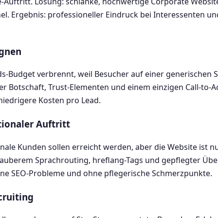
-Auftritt. Lösung: schlanke, hochwertige Corporate Website 
l. Ergebnis: professioneller Eindruck bei Interessenten un
agnen
s-Budget verbrennt, weil Besucher auf einer generischen St
er Botschaft, Trust-Elementen und einem einzigen Call-to-Ac
iedrigere Kosten pro Lead.
ionaler Auftritt
nale Kunden sollen erreicht werden, aber die Website ist n
auberem Sprachrouting, hreflang-Tags und gepflegter Über
 ohne SEO-Probleme und ohne pflegerische Schmerzpunkte.
cruiting