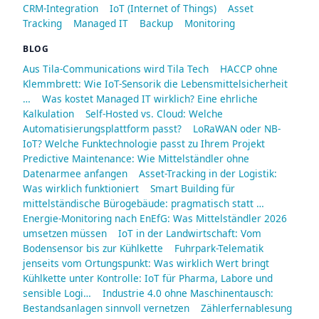
CRM-Integration
IoT (Internet of Things)
Asset
Tracking
Managed IT
Backup
Monitoring
BLOG
Aus Tila-Communications wird Tila Tech
HACCP ohne
Klemmbrett: Wie IoT-Sensorik die Lebensmittelsicherheit
…
Was kostet Managed IT wirklich? Eine ehrliche
Kalkulation
Self-Hosted vs. Cloud: Welche
Automatisierungsplattform passt?
LoRaWAN oder NB-
IoT? Welche Funktechnologie passt zu Ihrem Projekt
Predictive Maintenance: Wie Mittelständler ohne
Datenarmee anfangen
Asset-Tracking in der Logistik:
Was wirklich funktioniert
Smart Building für
mittelständische Bürogebäude: pragmatisch statt …
Energie-Monitoring nach EnEfG: Was Mittelständler 2026
umsetzen müssen
IoT in der Landwirtschaft: Vom
Bodensensor bis zur Kühlkette
Fuhrpark-Telematik
jenseits vom Ortungspunkt: Was wirklich Wert bringt
Kühlkette unter Kontrolle: IoT für Pharma, Labore und
sensible Logi…
Industrie 4.0 ohne Maschinentausch:
Bestandsanlagen sinnvoll vernetzen
Zählerfernablesung