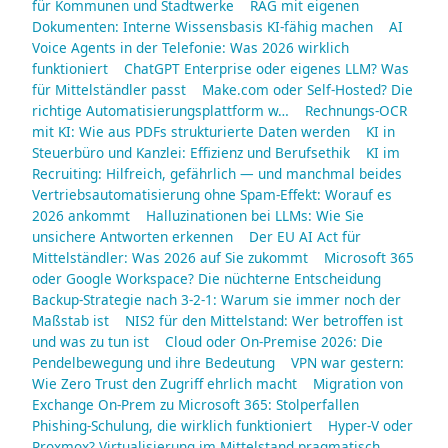
für Kommunen und Stadtwerke
RAG mit eigenen
Dokumenten: Interne Wissensbasis KI-fähig machen
AI
Voice Agents in der Telefonie: Was 2026 wirklich
funktioniert
ChatGPT Enterprise oder eigenes LLM? Was
für Mittelständler passt
Make.com oder Self-Hosted? Die
richtige Automatisierungsplattform w…
Rechnungs-OCR
mit KI: Wie aus PDFs strukturierte Daten werden
KI in
Steuerbüro und Kanzlei: Effizienz und Berufsethik
KI im
Recruiting: Hilfreich, gefährlich — und manchmal beides
Vertriebsautomatisierung ohne Spam-Effekt: Worauf es
2026 ankommt
Halluzinationen bei LLMs: Wie Sie
unsichere Antworten erkennen
Der EU AI Act für
Mittelständler: Was 2026 auf Sie zukommt
Microsoft 365
oder Google Workspace? Die nüchterne Entscheidung
Backup-Strategie nach 3-2-1: Warum sie immer noch der
Maßstab ist
NIS2 für den Mittelstand: Wer betroffen ist
und was zu tun ist
Cloud oder On-Premise 2026: Die
Pendelbewegung und ihre Bedeutung
VPN war gestern:
Wie Zero Trust den Zugriff ehrlich macht
Migration von
Exchange On-Prem zu Microsoft 365: Stolperfallen
Phishing-Schulung, die wirklich funktioniert
Hyper-V oder
Proxmox? Virtualisierung im Mittelstand pragmatisch