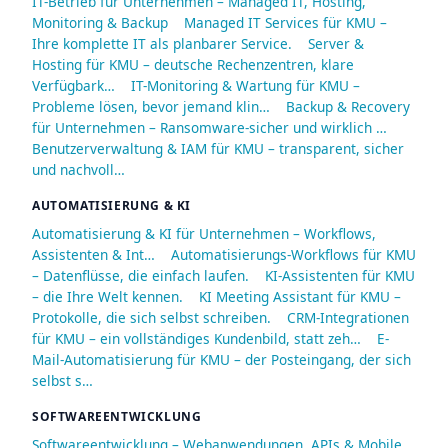
IT-Betrieb für Unternehmen – Managed IT, Hosting,
Monitoring & Backup
Managed IT Services für KMU –
Ihre komplette IT als planbarer Service.
Server &
Hosting für KMU – deutsche Rechenzentren, klare
Verfügbark…
IT-Monitoring & Wartung für KMU –
Probleme lösen, bevor jemand klin…
Backup & Recovery
für Unternehmen – Ransomware-sicher und wirklich …
Benutzerverwaltung & IAM für KMU – transparent, sicher
und nachvoll…
AUTOMATISIERUNG & KI
Automatisierung & KI für Unternehmen – Workflows,
Assistenten & Int…
Automatisierungs-Workflows für KMU
– Datenflüsse, die einfach laufen.
KI-Assistenten für KMU
– die Ihre Welt kennen.
KI Meeting Assistant für KMU –
Protokolle, die sich selbst schreiben.
CRM-Integrationen
für KMU – ein vollständiges Kundenbild, statt zeh…
E-
Mail-Automatisierung für KMU – der Posteingang, der sich
selbst s…
SOFTWAREENTWICKLUNG
Softwareentwicklung – Webanwendungen, APIs & Mobile