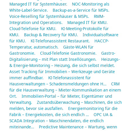
Managed IT für Systemhäuser.
NOC-Monitoring als
White-Label-Service.
Backup-as-a-Service für MSPs.
Voice-Reselling für Systemhäuser & MSPs.
RMM-
Integration und Operations.
Managed IT für KMU.
Cloud-Telefonie für KMU.
KI-Meeting-Protokolle für
KMU.
Backup & Recovery für KMU.
Individualsoftware
für KMU.
KI-Telefonassistent Restaurant.
HACCP-
Temperatur, automatisch.
Gäste-WLAN für
Gastronomie.
Cloud-Telefonie Gastronomie.
Gastro-
Digitalisierung – mit Plan statt Insellösungen.
Heizungs-
& Energie-Monitoring – Heizung, die sich selbst meldet.
Asset Tracking für Immobilien – Werkzeuge und Geräte
immer auffindbar.
KI-Telefonassistent für
Hausverwaltungen – Schadensmeldungen ohne H…
CRM
für die Hausverwaltung – Mieter-Kommunikation an einem
Ort.
Immobilien-Portal – für Mieter, Eigentümer und
Verwaltung.
Zustandsüberwachung – Maschinen, die sich
melden, bevor sie ausfallen.
Energiemonitoring für die
Fabrik – Energiekosten, die sich endlich …
OPC UA &
SCADA Integration – Maschinendaten, die endlich
miteinande…
Predictive Maintenance – Wartung, wenn