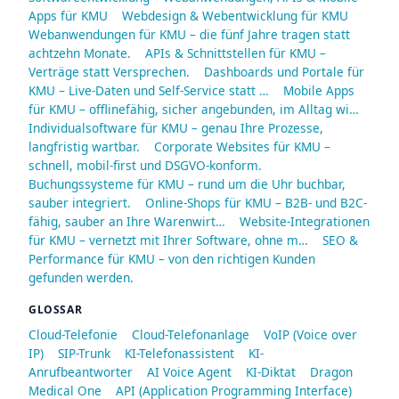
Apps für KMU
Webdesign & Webentwicklung für KMU
Webanwendungen für KMU – die fünf Jahre tragen statt
achtzehn Monate.
APIs & Schnittstellen für KMU –
Verträge statt Versprechen.
Dashboards und Portale für
KMU – Live-Daten und Self-Service statt …
Mobile Apps
für KMU – offlinefähig, sicher angebunden, im Alltag wi…
Individualsoftware für KMU – genau Ihre Prozesse,
langfristig wartbar.
Corporate Websites für KMU –
schnell, mobil-first und DSGVO-konform.
Buchungssysteme für KMU – rund um die Uhr buchbar,
sauber integriert.
Online-Shops für KMU – B2B- und B2C-
fähig, sauber an Ihre Warenwirt…
Website-Integrationen
für KMU – vernetzt mit Ihrer Software, ohne m…
SEO &
Performance für KMU – von den richtigen Kunden
gefunden werden.
GLOSSAR
Cloud-Telefonie
Cloud-Telefonanlage
VoIP (Voice over
IP)
SIP-Trunk
KI-Telefonassistent
KI-
Anrufbeantworter
AI Voice Agent
KI-Diktat
Dragon
Medical One
API (Application Programming Interface)