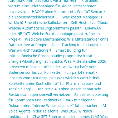
Aus Tila-Communications wird Tila Tech
7 Gründe,
warum eine Telefonanlage für kleine Unternehmen
unverzich…
HACCP ohne Klemmbrett: Wie IoT-Sensorik
die Lebensmittelsicherheit …
Was kostet Managed IT
wirklich? Eine ehrliche Kalkulation
Self-Hosted vs. Cloud:
Welche Automatisierungsplattform passt?
LoRaWAN
oder NB-IoT? Welche Funktechnologie passt zu Ihrem
Projekt
Predictive Maintenance: Wie Mittelständler ohne
Datenarmee anfangen
Asset-Tracking in der Logistik:
Was wirklich funktioniert
Smart Building für
mittelständische Bürogebäude: pragmatisch statt …
Energie-Monitoring nach EnEfG: Was Mittelständler 2026
umsetzen müssen
IoT in der Landwirtschaft: Vom
Bodensensor bis zur Kühlkette
Fuhrpark-Telematik
jenseits vom Ortungspunkt: Was wirklich Wert bringt
Kühlkette unter Kontrolle: IoT für Pharma, Labore und
sensible Logi…
Industrie 4.0 ohne Maschinentausch:
Bestandsanlagen sinnvoll vernetzen
Zählerfernablesung
für Kommunen und Stadtwerke
RAG mit eigenen
Dokumenten: Interne Wissensbasis KI-fähig machen
AI
Voice Agents in der Telefonie: Was 2026 wirklich
funktioniert
ChatGPT Enterprise oder eigenes LLM? Was