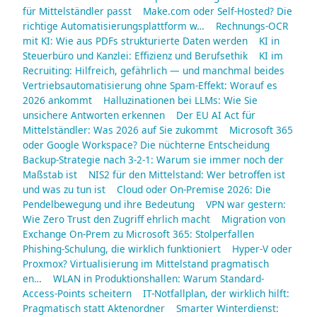
für Mittelständler passt
Make.com oder Self-Hosted? Die
richtige Automatisierungsplattform w…
Rechnungs-OCR
mit KI: Wie aus PDFs strukturierte Daten werden
KI in
Steuerbüro und Kanzlei: Effizienz und Berufsethik
KI im
Recruiting: Hilfreich, gefährlich — und manchmal beides
Vertriebsautomatisierung ohne Spam-Effekt: Worauf es
2026 ankommt
Halluzinationen bei LLMs: Wie Sie
unsichere Antworten erkennen
Der EU AI Act für
Mittelständler: Was 2026 auf Sie zukommt
Microsoft 365
oder Google Workspace? Die nüchterne Entscheidung
Backup-Strategie nach 3-2-1: Warum sie immer noch der
Maßstab ist
NIS2 für den Mittelstand: Wer betroffen ist
und was zu tun ist
Cloud oder On-Premise 2026: Die
Pendelbewegung und ihre Bedeutung
VPN war gestern:
Wie Zero Trust den Zugriff ehrlich macht
Migration von
Exchange On-Prem zu Microsoft 365: Stolperfallen
Phishing-Schulung, die wirklich funktioniert
Hyper-V oder
Proxmox? Virtualisierung im Mittelstand pragmatisch
en…
WLAN in Produktionshallen: Warum Standard-
Access-Points scheitern
IT-Notfallplan, der wirklich hilft:
Pragmatisch statt Aktenordner
Smarter Winterdienst: