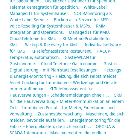
für Speditionen.
Dispatcher-Dashboard für Spedition.
Telematik-Integration für Spedition.
White-Label
Managed IT für Systemhäuser.
NOC-Monitoring als
White-Label-Service.
Backup-as-a-Service für MSPs.
Voice-Reselling für Systemhäuser & MSPs.
RMM-
Integration und Operations.
Managed IT für KMU.
Cloud-Telefonie für KMU.
KI-Meeting-Protokolle für
KMU.
Backup & Recovery für KMU.
Individualsoftware
für KMU.
KI-Telefonassistent Restaurant.
HACCP-
Temperatur, automatisch.
Gäste-WLAN für
Gastronomie.
Cloud-Telefonie Gastronomie.
Gastro-
Digitalisierung – mit Plan statt Insellösungen.
Heizungs-
& Energie-Monitoring – Heizung, die sich selbst meldet.
Asset Tracking für Immobilien – Werkzeuge und Geräte
immer auffindbar.
KI-Telefonassistent für
Hausverwaltungen – Schadensmeldungen ohne H…
CRM
für die Hausverwaltung – Mieter-Kommunikation an einem
Ort.
Immobilien-Portal – für Mieter, Eigentümer und
Verwaltung.
Zustandsüberwachung – Maschinen, die sich
melden, bevor sie ausfallen.
Energiemonitoring für die
Fabrik – Energiekosten, die sich endlich …
OPC UA &
SCADA Integration – Maschinendaten, die endlich