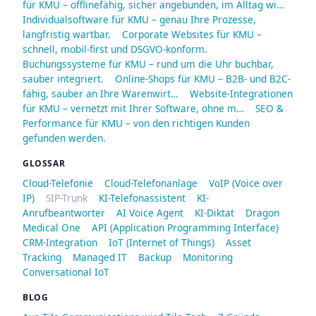
für KMU – offlinefähig, sicher angebunden, im Alltag wi…
Individualsoftware für KMU – genau Ihre Prozesse,
langfristig wartbar.
Corporate Websites für KMU –
schnell, mobil-first und DSGVO-konform.
Buchungssysteme für KMU – rund um die Uhr buchbar,
sauber integriert.
Online-Shops für KMU – B2B- und B2C-
fähig, sauber an Ihre Warenwirt…
Website-Integrationen
für KMU – vernetzt mit Ihrer Software, ohne m…
SEO &
Performance für KMU – von den richtigen Kunden
gefunden werden.
GLOSSAR
Cloud-Telefonie
Cloud-Telefonanlage
VoIP (Voice over
IP)
SIP-Trunk
KI-Telefonassistent
KI-
Anrufbeantworter
AI Voice Agent
KI-Diktat
Dragon
Medical One
API (Application Programming Interface)
CRM-Integration
IoT (Internet of Things)
Asset
Tracking
Managed IT
Backup
Monitoring
Conversational IoT
BLOG