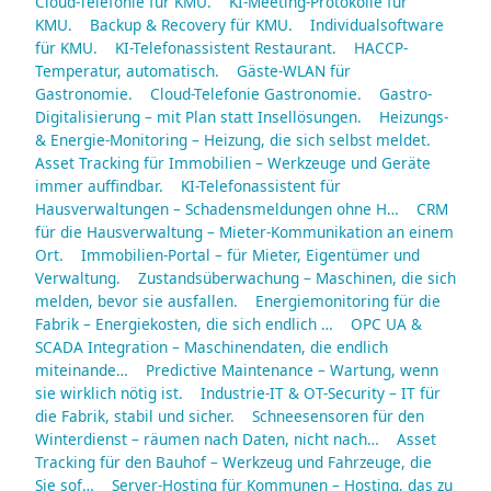
Cloud-Telefonie für KMU.
KI-Meeting-Protokolle für
KMU.
Backup & Recovery für KMU.
Individualsoftware
für KMU.
KI-Telefonassistent Restaurant.
HACCP-
Temperatur, automatisch.
Gäste-WLAN für
Gastronomie.
Cloud-Telefonie Gastronomie.
Gastro-
Digitalisierung – mit Plan statt Insellösungen.
Heizungs-
& Energie-Monitoring – Heizung, die sich selbst meldet.
Asset Tracking für Immobilien – Werkzeuge und Geräte
immer auffindbar.
KI-Telefonassistent für
Hausverwaltungen – Schadensmeldungen ohne H…
CRM
für die Hausverwaltung – Mieter-Kommunikation an einem
Ort.
Immobilien-Portal – für Mieter, Eigentümer und
Verwaltung.
Zustandsüberwachung – Maschinen, die sich
melden, bevor sie ausfallen.
Energiemonitoring für die
Fabrik – Energiekosten, die sich endlich …
OPC UA &
SCADA Integration – Maschinendaten, die endlich
miteinande…
Predictive Maintenance – Wartung, wenn
sie wirklich nötig ist.
Industrie-IT & OT-Security – IT für
die Fabrik, stabil und sicher.
Schneesensoren für den
Winterdienst – räumen nach Daten, nicht nach…
Asset
Tracking für den Bauhof – Werkzeug und Fahrzeuge, die
Sie sof…
Server-Hosting für Kommunen – Hosting, das zu