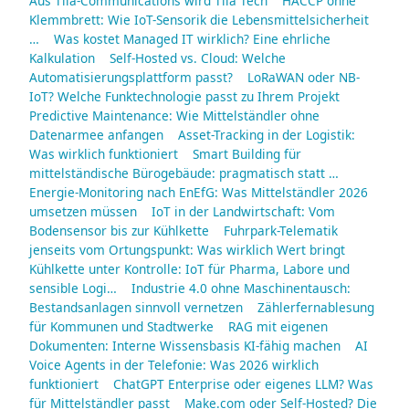
Aus Tila-Communications wird Tila Tech
HACCP ohne
Klemmbrett: Wie IoT-Sensorik die Lebensmittelsicherheit
…
Was kostet Managed IT wirklich? Eine ehrliche
Kalkulation
Self-Hosted vs. Cloud: Welche
Automatisierungsplattform passt?
LoRaWAN oder NB-
IoT? Welche Funktechnologie passt zu Ihrem Projekt
Predictive Maintenance: Wie Mittelständler ohne
Datenarmee anfangen
Asset-Tracking in der Logistik:
Was wirklich funktioniert
Smart Building für
mittelständische Bürogebäude: pragmatisch statt …
Energie-Monitoring nach EnEfG: Was Mittelständler 2026
umsetzen müssen
IoT in der Landwirtschaft: Vom
Bodensensor bis zur Kühlkette
Fuhrpark-Telematik
jenseits vom Ortungspunkt: Was wirklich Wert bringt
Kühlkette unter Kontrolle: IoT für Pharma, Labore und
sensible Logi…
Industrie 4.0 ohne Maschinentausch:
Bestandsanlagen sinnvoll vernetzen
Zählerfernablesung
für Kommunen und Stadtwerke
RAG mit eigenen
Dokumenten: Interne Wissensbasis KI-fähig machen
AI
Voice Agents in der Telefonie: Was 2026 wirklich
funktioniert
ChatGPT Enterprise oder eigenes LLM? Was
für Mittelständler passt
Make.com oder Self-Hosted? Die