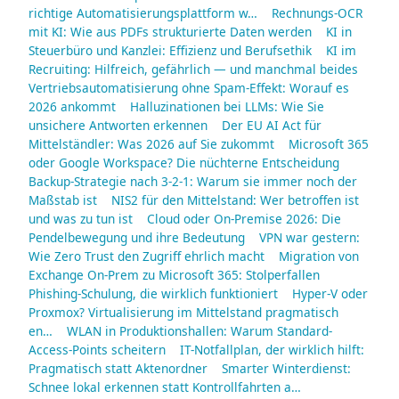
richtige Automatisierungsplattform w…
Rechnungs-OCR
mit KI: Wie aus PDFs strukturierte Daten werden
KI in
Steuerbüro und Kanzlei: Effizienz und Berufsethik
KI im
Recruiting: Hilfreich, gefährlich — und manchmal beides
Vertriebsautomatisierung ohne Spam-Effekt: Worauf es
2026 ankommt
Halluzinationen bei LLMs: Wie Sie
unsichere Antworten erkennen
Der EU AI Act für
Mittelständler: Was 2026 auf Sie zukommt
Microsoft 365
oder Google Workspace? Die nüchterne Entscheidung
Backup-Strategie nach 3-2-1: Warum sie immer noch der
Maßstab ist
NIS2 für den Mittelstand: Wer betroffen ist
und was zu tun ist
Cloud oder On-Premise 2026: Die
Pendelbewegung und ihre Bedeutung
VPN war gestern:
Wie Zero Trust den Zugriff ehrlich macht
Migration von
Exchange On-Prem zu Microsoft 365: Stolperfallen
Phishing-Schulung, die wirklich funktioniert
Hyper-V oder
Proxmox? Virtualisierung im Mittelstand pragmatisch
en…
WLAN in Produktionshallen: Warum Standard-
Access-Points scheitern
IT-Notfallplan, der wirklich hilft:
Pragmatisch statt Aktenordner
Smarter Winterdienst:
Schnee lokal erkennen statt Kontrollfahrten a…