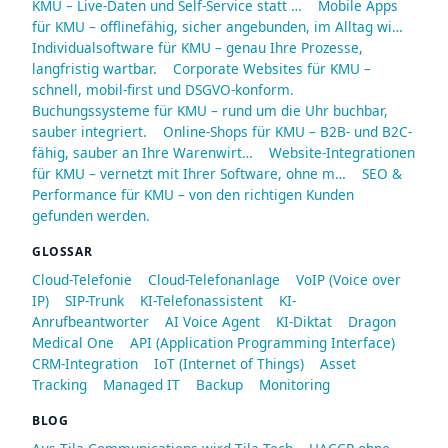
KMU – Live-Daten und Self-Service statt …
Mobile Apps
für KMU – offlinefähig, sicher angebunden, im Alltag wi…
Individualsoftware für KMU – genau Ihre Prozesse,
langfristig wartbar.
Corporate Websites für KMU –
schnell, mobil-first und DSGVO-konform.
Buchungssysteme für KMU – rund um die Uhr buchbar,
sauber integriert.
Online-Shops für KMU – B2B- und B2C-
fähig, sauber an Ihre Warenwirt…
Website-Integrationen
für KMU – vernetzt mit Ihrer Software, ohne m…
SEO &
Performance für KMU – von den richtigen Kunden
gefunden werden.
GLOSSAR
Cloud-Telefonie
Cloud-Telefonanlage
VoIP (Voice over
IP)
SIP-Trunk
KI-Telefonassistent
KI-
Anrufbeantworter
AI Voice Agent
KI-Diktat
Dragon
Medical One
API (Application Programming Interface)
CRM-Integration
IoT (Internet of Things)
Asset
Tracking
Managed IT
Backup
Monitoring
BLOG