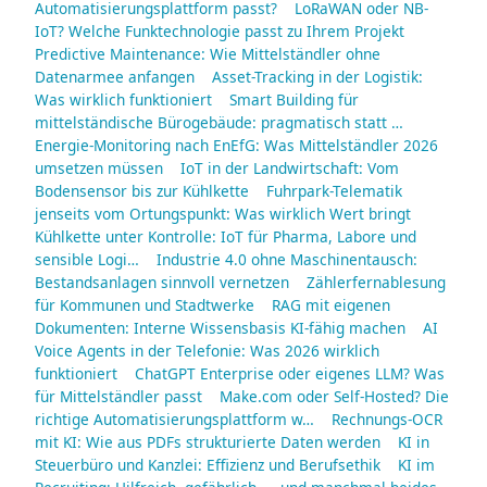
Automatisierungsplattform passt?
LoRaWAN oder NB-
IoT? Welche Funktechnologie passt zu Ihrem Projekt
Predictive Maintenance: Wie Mittelständler ohne
Datenarmee anfangen
Asset-Tracking in der Logistik:
Was wirklich funktioniert
Smart Building für
mittelständische Bürogebäude: pragmatisch statt …
Energie-Monitoring nach EnEfG: Was Mittelständler 2026
umsetzen müssen
IoT in der Landwirtschaft: Vom
Bodensensor bis zur Kühlkette
Fuhrpark-Telematik
jenseits vom Ortungspunkt: Was wirklich Wert bringt
Kühlkette unter Kontrolle: IoT für Pharma, Labore und
sensible Logi…
Industrie 4.0 ohne Maschinentausch:
Bestandsanlagen sinnvoll vernetzen
Zählerfernablesung
für Kommunen und Stadtwerke
RAG mit eigenen
Dokumenten: Interne Wissensbasis KI-fähig machen
AI
Voice Agents in der Telefonie: Was 2026 wirklich
funktioniert
ChatGPT Enterprise oder eigenes LLM? Was
für Mittelständler passt
Make.com oder Self-Hosted? Die
richtige Automatisierungsplattform w…
Rechnungs-OCR
mit KI: Wie aus PDFs strukturierte Daten werden
KI in
Steuerbüro und Kanzlei: Effizienz und Berufsethik
KI im