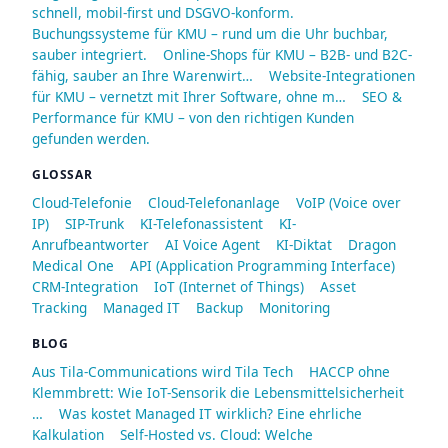
schnell, mobil-first und DSGVO-konform.
Buchungssysteme für KMU – rund um die Uhr buchbar,
sauber integriert.
Online-Shops für KMU – B2B- und B2C-
fähig, sauber an Ihre Warenwirt…
Website-Integrationen
für KMU – vernetzt mit Ihrer Software, ohne m…
SEO &
Performance für KMU – von den richtigen Kunden
gefunden werden.
GLOSSAR
Cloud-Telefonie
Cloud-Telefonanlage
VoIP (Voice over
IP)
SIP-Trunk
KI-Telefonassistent
KI-
Anrufbeantworter
AI Voice Agent
KI-Diktat
Dragon
Medical One
API (Application Programming Interface)
CRM-Integration
IoT (Internet of Things)
Asset
Tracking
Managed IT
Backup
Monitoring
BLOG
Aus Tila-Communications wird Tila Tech
HACCP ohne
Klemmbrett: Wie IoT-Sensorik die Lebensmittelsicherheit
…
Was kostet Managed IT wirklich? Eine ehrliche
Kalkulation
Self-Hosted vs. Cloud: Welche