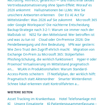
Recruiting: Hilfreich, gefährlich — und manchmal beides
Vertriebsautomatisierung ohne Spam-Effekt: Worauf es
2026 ankommt
Halluzinationen bei LLMs: Wie Sie
unsichere Antworten erkennen
Der EU AI Act für
Mittelständler: Was 2026 auf Sie zukommt
Microsoft 365
oder Google Workspace? Die nüchterne Entscheidung
Backup-Strategie nach 3-2-1: Warum sie immer noch der
Maßstab ist
NIS2 für den Mittelstand: Wer betroffen ist
und was zu tun ist
Cloud oder On-Premise 2026: Die
Pendelbewegung und ihre Bedeutung
VPN war gestern:
Wie Zero Trust den Zugriff ehrlich macht
Migration von
Exchange On-Prem zu Microsoft 365: Stolperfallen
Phishing-Schulung, die wirklich funktioniert
Hyper-V oder
Proxmox? Virtualisierung im Mittelstand pragmatisch
en…
WLAN in Produktionshallen: Warum Standard-
Access-Points scheitern
IT-Notfallplan, der wirklich hilft:
Pragmatisch statt Aktenordner
Smarter Winterdienst:
Schnee lokal erkennen statt Kontrollfahrten a…
WEITERE SEITEN
Asset Tracking im Krankenhaus
Hotel Telefonanlage mit
KI
Unsere Einsatzorte
KI-Patientenzusammenfassung –