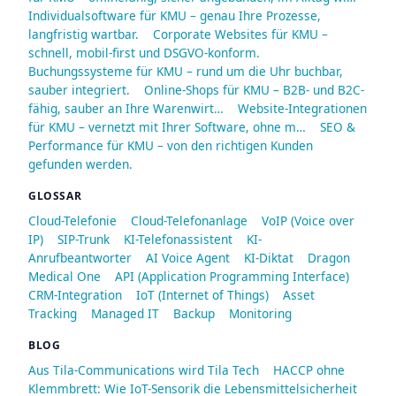
Individualsoftware für KMU – genau Ihre Prozesse,
langfristig wartbar.
Corporate Websites für KMU –
schnell, mobil-first und DSGVO-konform.
Buchungssysteme für KMU – rund um die Uhr buchbar,
sauber integriert.
Online-Shops für KMU – B2B- und B2C-
fähig, sauber an Ihre Warenwirt…
Website-Integrationen
für KMU – vernetzt mit Ihrer Software, ohne m…
SEO &
Performance für KMU – von den richtigen Kunden
gefunden werden.
GLOSSAR
Cloud-Telefonie
Cloud-Telefonanlage
VoIP (Voice over
IP)
SIP-Trunk
KI-Telefonassistent
KI-
Anrufbeantworter
AI Voice Agent
KI-Diktat
Dragon
Medical One
API (Application Programming Interface)
CRM-Integration
IoT (Internet of Things)
Asset
Tracking
Managed IT
Backup
Monitoring
BLOG
Aus Tila-Communications wird Tila Tech
HACCP ohne
Klemmbrett: Wie IoT-Sensorik die Lebensmittelsicherheit