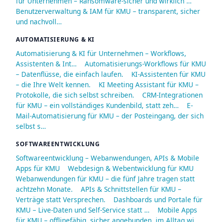
für Unternehmen – Ransomware-sicher und wirklich …
Benutzerverwaltung & IAM für KMU – transparent, sicher
und nachvoll…
AUTOMATISIERUNG & KI
Automatisierung & KI für Unternehmen – Workflows,
Assistenten & Int…
Automatisierungs-Workflows für KMU
– Datenflüsse, die einfach laufen.
KI-Assistenten für KMU
– die Ihre Welt kennen.
KI Meeting Assistant für KMU –
Protokolle, die sich selbst schreiben.
CRM-Integrationen
für KMU – ein vollständiges Kundenbild, statt zeh…
E-
Mail-Automatisierung für KMU – der Posteingang, der sich
selbst s…
SOFTWAREENTWICKLUNG
Softwareentwicklung – Webanwendungen, APIs & Mobile
Apps für KMU
Webdesign & Webentwicklung für KMU
Webanwendungen für KMU – die fünf Jahre tragen statt
achtzehn Monate.
APIs & Schnittstellen für KMU –
Verträge statt Versprechen.
Dashboards und Portale für
KMU – Live-Daten und Self-Service statt …
Mobile Apps
für KMU – offlinefähig, sicher angebunden, im Alltag wi…