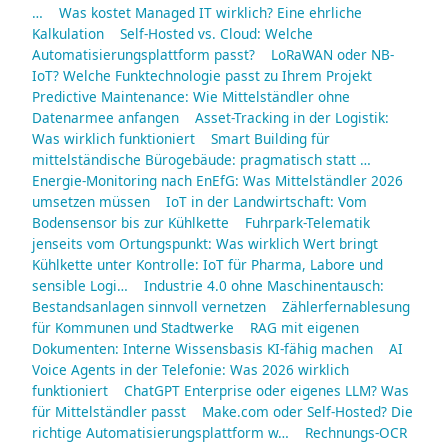
…
Was kostet Managed IT wirklich? Eine ehrliche
Kalkulation
Self-Hosted vs. Cloud: Welche
Automatisierungsplattform passt?
LoRaWAN oder NB-
IoT? Welche Funktechnologie passt zu Ihrem Projekt
Predictive Maintenance: Wie Mittelständler ohne
Datenarmee anfangen
Asset-Tracking in der Logistik:
Was wirklich funktioniert
Smart Building für
mittelständische Bürogebäude: pragmatisch statt …
Energie-Monitoring nach EnEfG: Was Mittelständler 2026
umsetzen müssen
IoT in der Landwirtschaft: Vom
Bodensensor bis zur Kühlkette
Fuhrpark-Telematik
jenseits vom Ortungspunkt: Was wirklich Wert bringt
Kühlkette unter Kontrolle: IoT für Pharma, Labore und
sensible Logi…
Industrie 4.0 ohne Maschinentausch:
Bestandsanlagen sinnvoll vernetzen
Zählerfernablesung
für Kommunen und Stadtwerke
RAG mit eigenen
Dokumenten: Interne Wissensbasis KI-fähig machen
AI
Voice Agents in der Telefonie: Was 2026 wirklich
funktioniert
ChatGPT Enterprise oder eigenes LLM? Was
für Mittelständler passt
Make.com oder Self-Hosted? Die
richtige Automatisierungsplattform w…
Rechnungs-OCR