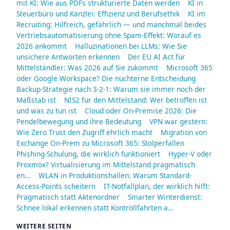
mit KI: Wie aus PDFs strukturierte Daten werden
KI in
Steuerbüro und Kanzlei: Effizienz und Berufsethik
KI im
Recruiting: Hilfreich, gefährlich — und manchmal beides
Vertriebsautomatisierung ohne Spam-Effekt: Worauf es
2026 ankommt
Halluzinationen bei LLMs: Wie Sie
unsichere Antworten erkennen
Der EU AI Act für
Mittelständler: Was 2026 auf Sie zukommt
Microsoft 365
oder Google Workspace? Die nüchterne Entscheidung
Backup-Strategie nach 3-2-1: Warum sie immer noch der
Maßstab ist
NIS2 für den Mittelstand: Wer betroffen ist
und was zu tun ist
Cloud oder On-Premise 2026: Die
Pendelbewegung und ihre Bedeutung
VPN war gestern:
Wie Zero Trust den Zugriff ehrlich macht
Migration von
Exchange On-Prem zu Microsoft 365: Stolperfallen
Phishing-Schulung, die wirklich funktioniert
Hyper-V oder
Proxmox? Virtualisierung im Mittelstand pragmatisch
en…
WLAN in Produktionshallen: Warum Standard-
Access-Points scheitern
IT-Notfallplan, der wirklich hilft:
Pragmatisch statt Aktenordner
Smarter Winterdienst:
Schnee lokal erkennen statt Kontrollfahrten a…
WEITERE SEITEN