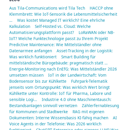
Aus Tila-Communications wird Tila Tech
HACCP ohne
Klemmbrett: Wie IoT-Sensorik die Lebensmittelsicherheit
…
Was kostet Managed IT wirklich? Eine ehrliche
Kalkulation
Self-Hosted vs. Cloud: Welche
Automatisierungsplattform passt?
LoRaWAN oder NB-
IoT? Welche Funktechnologie passt zu Ihrem Projekt
Predictive Maintenance: Wie Mittelständler ohne
Datenarmee anfangen
Asset-Tracking in der Logistik:
Was wirklich funktioniert
Smart Building für
mittelständische Bürogebäude: pragmatisch statt …
Energie-Monitoring nach EnEfG: Was Mittelständler 2026
umsetzen müssen
IoT in der Landwirtschaft: Vom
Bodensensor bis zur Kühlkette
Fuhrpark-Telematik
jenseits vom Ortungspunkt: Was wirklich Wert bringt
Kühlkette unter Kontrolle: IoT für Pharma, Labore und
sensible Logi…
Industrie 4.0 ohne Maschinentausch:
Bestandsanlagen sinnvoll vernetzen
Zählerfernablesung
für Kommunen und Stadtwerke
RAG mit eigenen
Dokumenten: Interne Wissensbasis KI-fähig machen
AI
Voice Agents in der Telefonie: Was 2026 wirklich
funktioniert
ChatGPT Enterprise oder eigenes LLM? Was