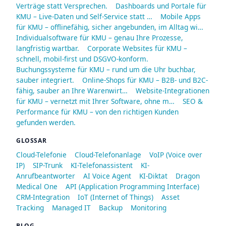
Verträge statt Versprechen.
Dashboards und Portale für
KMU – Live-Daten und Self-Service statt …
Mobile Apps
für KMU – offlinefähig, sicher angebunden, im Alltag wi…
Individualsoftware für KMU – genau Ihre Prozesse,
langfristig wartbar.
Corporate Websites für KMU –
schnell, mobil-first und DSGVO-konform.
Buchungssysteme für KMU – rund um die Uhr buchbar,
sauber integriert.
Online-Shops für KMU – B2B- und B2C-
fähig, sauber an Ihre Warenwirt…
Website-Integrationen
für KMU – vernetzt mit Ihrer Software, ohne m…
SEO &
Performance für KMU – von den richtigen Kunden
gefunden werden.
GLOSSAR
Cloud-Telefonie
Cloud-Telefonanlage
VoIP (Voice over
IP)
SIP-Trunk
KI-Telefonassistent
KI-
Anrufbeantworter
AI Voice Agent
KI-Diktat
Dragon
Medical One
API (Application Programming Interface)
CRM-Integration
IoT (Internet of Things)
Asset
Tracking
Managed IT
Backup
Monitoring
BLOG