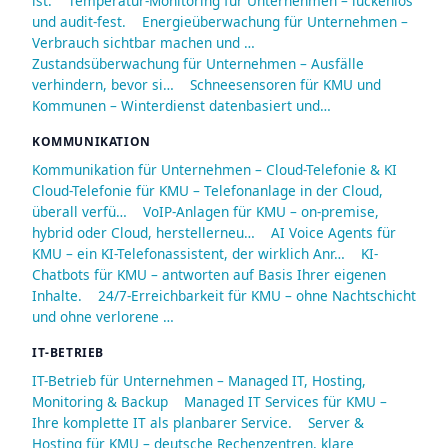
ist.
Temperatur-Monitoring für Unternehmen – lückenlos
und audit-fest.
Energieüberwachung für Unternehmen –
Verbrauch sichtbar machen und …
Zustandsüberwachung für Unternehmen – Ausfälle
verhindern, bevor si…
Schneesensoren für KMU und
Kommunen – Winterdienst datenbasiert und…
KOMMUNIKATION
Kommunikation für Unternehmen – Cloud-Telefonie & KI
Cloud-Telefonie für KMU – Telefonanlage in der Cloud,
überall verfü…
VoIP-Anlagen für KMU – on-premise,
hybrid oder Cloud, herstellerneu…
AI Voice Agents für
KMU – ein KI-Telefonassistent, der wirklich Anr…
KI-
Chatbots für KMU – antworten auf Basis Ihrer eigenen
Inhalte.
24/7-Erreichbarkeit für KMU – ohne Nachtschicht
und ohne verlorene …
IT-BETRIEB
IT-Betrieb für Unternehmen – Managed IT, Hosting,
Monitoring & Backup
Managed IT Services für KMU –
Ihre komplette IT als planbarer Service.
Server &
Hosting für KMU – deutsche Rechenzentren, klare