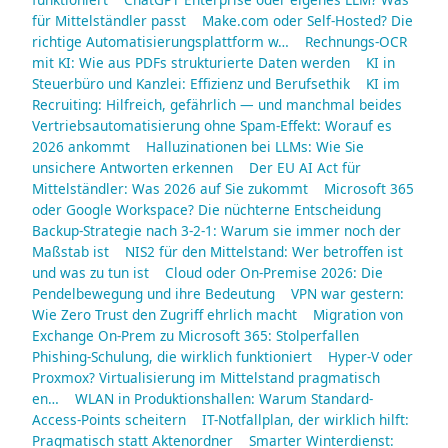
für Mittelständler passt
Make.com oder Self-Hosted? Die
richtige Automatisierungsplattform w…
Rechnungs-OCR
mit KI: Wie aus PDFs strukturierte Daten werden
KI in
Steuerbüro und Kanzlei: Effizienz und Berufsethik
KI im
Recruiting: Hilfreich, gefährlich — und manchmal beides
Vertriebsautomatisierung ohne Spam-Effekt: Worauf es
2026 ankommt
Halluzinationen bei LLMs: Wie Sie
unsichere Antworten erkennen
Der EU AI Act für
Mittelständler: Was 2026 auf Sie zukommt
Microsoft 365
oder Google Workspace? Die nüchterne Entscheidung
Backup-Strategie nach 3-2-1: Warum sie immer noch der
Maßstab ist
NIS2 für den Mittelstand: Wer betroffen ist
und was zu tun ist
Cloud oder On-Premise 2026: Die
Pendelbewegung und ihre Bedeutung
VPN war gestern:
Wie Zero Trust den Zugriff ehrlich macht
Migration von
Exchange On-Prem zu Microsoft 365: Stolperfallen
Phishing-Schulung, die wirklich funktioniert
Hyper-V oder
Proxmox? Virtualisierung im Mittelstand pragmatisch
en…
WLAN in Produktionshallen: Warum Standard-
Access-Points scheitern
IT-Notfallplan, der wirklich hilft:
Pragmatisch statt Aktenordner
Smarter Winterdienst: