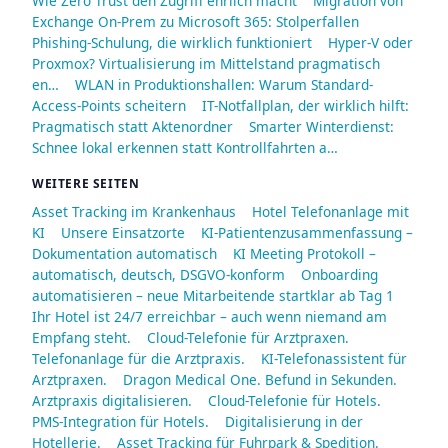
Wie Zero Trust den Zugriff ehrlich macht
Migration von
Exchange On-Prem zu Microsoft 365: Stolperfallen
Phishing-Schulung, die wirklich funktioniert
Hyper-V oder
Proxmox? Virtualisierung im Mittelstand pragmatisch
en…
WLAN in Produktionshallen: Warum Standard-
Access-Points scheitern
IT-Notfallplan, der wirklich hilft:
Pragmatisch statt Aktenordner
Smarter Winterdienst:
Schnee lokal erkennen statt Kontrollfahrten a…
WEITERE SEITEN
Asset Tracking im Krankenhaus
Hotel Telefonanlage mit
KI
Unsere Einsatzorte
KI-Patientenzusammenfassung –
Dokumentation automatisch
KI Meeting Protokoll –
automatisch, deutsch, DSGVO-konform
Onboarding
automatisieren – neue Mitarbeitende startklar ab Tag 1
Ihr Hotel ist 24/7 erreichbar – auch wenn niemand am
Empfang steht.
Cloud-Telefonie für Arztpraxen.
Telefonanlage für die Arztpraxis.
KI-Telefonassistent für
Arztpraxen.
Dragon Medical One. Befund in Sekunden.
Arztpraxis digitalisieren.
Cloud-Telefonie für Hotels.
PMS-Integration für Hotels.
Digitalisierung in der
Hotellerie.
Asset Tracking für Fuhrpark & Spedition.