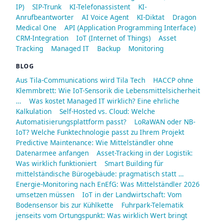
IP)
SIP-Trunk
KI-Telefonassistent
KI-
Anrufbeantworter
AI Voice Agent
KI-Diktat
Dragon
Medical One
API (Application Programming Interface)
CRM-Integration
IoT (Internet of Things)
Asset
Tracking
Managed IT
Backup
Monitoring
BLOG
Aus Tila-Communications wird Tila Tech
HACCP ohne
Klemmbrett: Wie IoT-Sensorik die Lebensmittelsicherheit
…
Was kostet Managed IT wirklich? Eine ehrliche
Kalkulation
Self-Hosted vs. Cloud: Welche
Automatisierungsplattform passt?
LoRaWAN oder NB-
IoT? Welche Funktechnologie passt zu Ihrem Projekt
Predictive Maintenance: Wie Mittelständler ohne
Datenarmee anfangen
Asset-Tracking in der Logistik:
Was wirklich funktioniert
Smart Building für
mittelständische Bürogebäude: pragmatisch statt …
Energie-Monitoring nach EnEfG: Was Mittelständler 2026
umsetzen müssen
IoT in der Landwirtschaft: Vom
Bodensensor bis zur Kühlkette
Fuhrpark-Telematik
jenseits vom Ortungspunkt: Was wirklich Wert bringt