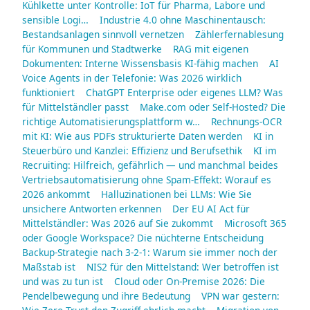
Kühlkette unter Kontrolle: IoT für Pharma, Labore und
sensible Logi…
Industrie 4.0 ohne Maschinentausch:
Bestandsanlagen sinnvoll vernetzen
Zählerfernablesung
für Kommunen und Stadtwerke
RAG mit eigenen
Dokumenten: Interne Wissensbasis KI-fähig machen
AI
Voice Agents in der Telefonie: Was 2026 wirklich
funktioniert
ChatGPT Enterprise oder eigenes LLM? Was
für Mittelständler passt
Make.com oder Self-Hosted? Die
richtige Automatisierungsplattform w…
Rechnungs-OCR
mit KI: Wie aus PDFs strukturierte Daten werden
KI in
Steuerbüro und Kanzlei: Effizienz und Berufsethik
KI im
Recruiting: Hilfreich, gefährlich — und manchmal beides
Vertriebsautomatisierung ohne Spam-Effekt: Worauf es
2026 ankommt
Halluzinationen bei LLMs: Wie Sie
unsichere Antworten erkennen
Der EU AI Act für
Mittelständler: Was 2026 auf Sie zukommt
Microsoft 365
oder Google Workspace? Die nüchterne Entscheidung
Backup-Strategie nach 3-2-1: Warum sie immer noch der
Maßstab ist
NIS2 für den Mittelstand: Wer betroffen ist
und was zu tun ist
Cloud oder On-Premise 2026: Die
Pendelbewegung und ihre Bedeutung
VPN war gestern: