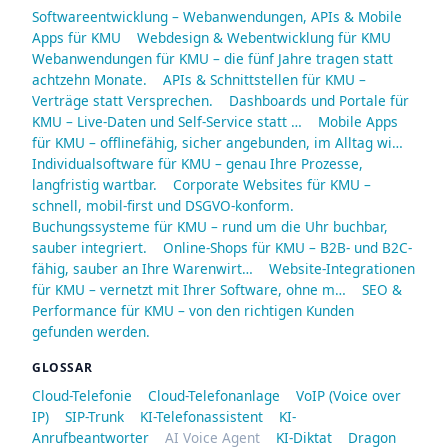
Softwareentwicklung – Webanwendungen, APIs & Mobile
Apps für KMU
Webdesign & Webentwicklung für KMU
Webanwendungen für KMU – die fünf Jahre tragen statt
achtzehn Monate.
APIs & Schnittstellen für KMU –
Verträge statt Versprechen.
Dashboards und Portale für
KMU – Live-Daten und Self-Service statt …
Mobile Apps
für KMU – offlinefähig, sicher angebunden, im Alltag wi…
Individualsoftware für KMU – genau Ihre Prozesse,
langfristig wartbar.
Corporate Websites für KMU –
schnell, mobil-first und DSGVO-konform.
Buchungssysteme für KMU – rund um die Uhr buchbar,
sauber integriert.
Online-Shops für KMU – B2B- und B2C-
fähig, sauber an Ihre Warenwirt…
Website-Integrationen
für KMU – vernetzt mit Ihrer Software, ohne m…
SEO &
Performance für KMU – von den richtigen Kunden
gefunden werden.
GLOSSAR
Cloud-Telefonie
Cloud-Telefonanlage
VoIP (Voice over
IP)
SIP-Trunk
KI-Telefonassistent
KI-
Anrufbeantworter
AI Voice Agent
KI-Diktat
Dragon