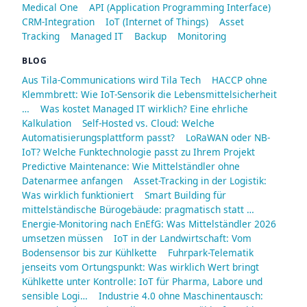
Medical One
API (Application Programming Interface)
CRM-Integration
IoT (Internet of Things)
Asset
Tracking
Managed IT
Backup
Monitoring
BLOG
Aus Tila-Communications wird Tila Tech
HACCP ohne
Klemmbrett: Wie IoT-Sensorik die Lebensmittelsicherheit
…
Was kostet Managed IT wirklich? Eine ehrliche
Kalkulation
Self-Hosted vs. Cloud: Welche
Automatisierungsplattform passt?
LoRaWAN oder NB-
IoT? Welche Funktechnologie passt zu Ihrem Projekt
Predictive Maintenance: Wie Mittelständler ohne
Datenarmee anfangen
Asset-Tracking in der Logistik:
Was wirklich funktioniert
Smart Building für
mittelständische Bürogebäude: pragmatisch statt …
Energie-Monitoring nach EnEfG: Was Mittelständler 2026
umsetzen müssen
IoT in der Landwirtschaft: Vom
Bodensensor bis zur Kühlkette
Fuhrpark-Telematik
jenseits vom Ortungspunkt: Was wirklich Wert bringt
Kühlkette unter Kontrolle: IoT für Pharma, Labore und
sensible Logi…
Industrie 4.0 ohne Maschinentausch: