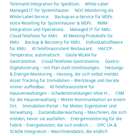
Telematik-Integration für Spedition.
White-Label
Managed IT für Systemhäuser.
NOC-Monitoring als
White-Label-Service.
Backup-as-a-Service für MSPs.
Voice-Reselling für Systemhäuser & MSPs.
RMM-
Integration und Operations.
Managed IT für KMU.
Cloud-Telefonie für KMU.
KI-Meeting-Protokolle für
KMU.
Backup & Recovery für KMU.
Individualsoftware
für KMU.
KI-Telefonassistent Restaurant.
HACCP-
Temperatur, automatisch.
Gäste-WLAN für
Gastronomie.
Cloud-Telefonie Gastronomie.
Gastro-
Digitalisierung – mit Plan statt Insellösungen.
Heizungs-
& Energie-Monitoring – Heizung, die sich selbst meldet.
Asset Tracking für Immobilien – Werkzeuge und Geräte
immer auffindbar.
KI-Telefonassistent für
Hausverwaltungen – Schadensmeldungen ohne H…
CRM
für die Hausverwaltung – Mieter-Kommunikation an einem
Ort.
Immobilien-Portal – für Mieter, Eigentümer und
Verwaltung.
Zustandsüberwachung – Maschinen, die sich
melden, bevor sie ausfallen.
Energiemonitoring für die
Fabrik – Energiekosten, die sich endlich …
OPC UA &
SCADA Integration – Maschinendaten, die endlich