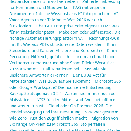
Bestandsanlagen sinnvoll vernetzen
Zählerfernablesung
für Kommunen und Stadtwerke
RAG mit eigenen
Dokumenten: Interne Wissensbasis KI-fähig machen
AI
Voice Agents in der Telefonie: Was 2026 wirklich
funktioniert
ChatGPT Enterprise oder eigenes LLM? Was
für Mittelständler passt
Make.com oder Self-Hosted? Die
richtige Automatisierungsplattform w…
Rechnungs-OCR
mit KI: Wie aus PDFs strukturierte Daten werden
KI in
Steuerbüro und Kanzlei: Effizienz und Berufsethik
KI im
Recruiting: Hilfreich, gefährlich — und manchmal beides
Vertriebsautomatisierung ohne Spam-Effekt: Worauf es
2026 ankommt
Halluzinationen bei LLMs: Wie Sie
unsichere Antworten erkennen
Der EU AI Act für
Mittelständler: Was 2026 auf Sie zukommt
Microsoft 365
oder Google Workspace? Die nüchterne Entscheidung
Backup-Strategie nach 3-2-1: Warum sie immer noch der
Maßstab ist
NIS2 für den Mittelstand: Wer betroffen ist
und was zu tun ist
Cloud oder On-Premise 2026: Die
Pendelbewegung und ihre Bedeutung
VPN war gestern:
Wie Zero Trust den Zugriff ehrlich macht
Migration von
Exchange On-Prem zu Microsoft 365: Stolperfallen
Phishing-Schulung, die wirklich funktioniert
Hyper-V oder