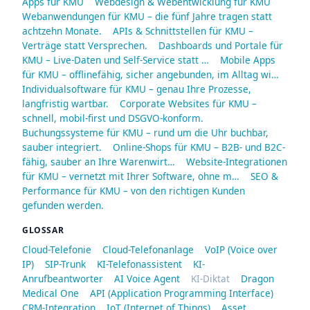
Apps für KMU
Webdesign & Webentwicklung für KMU
Webanwendungen für KMU – die fünf Jahre tragen statt
achtzehn Monate.
APIs & Schnittstellen für KMU –
Verträge statt Versprechen.
Dashboards und Portale für
KMU – Live-Daten und Self-Service statt …
Mobile Apps
für KMU – offlinefähig, sicher angebunden, im Alltag wi…
Individualsoftware für KMU – genau Ihre Prozesse,
langfristig wartbar.
Corporate Websites für KMU –
schnell, mobil-first und DSGVO-konform.
Buchungssysteme für KMU – rund um die Uhr buchbar,
sauber integriert.
Online-Shops für KMU – B2B- und B2C-
fähig, sauber an Ihre Warenwirt…
Website-Integrationen
für KMU – vernetzt mit Ihrer Software, ohne m…
SEO &
Performance für KMU – von den richtigen Kunden
gefunden werden.
GLOSSAR
Cloud-Telefonie
Cloud-Telefonanlage
VoIP (Voice over
IP)
SIP-Trunk
KI-Telefonassistent
KI-
Anrufbeantworter
AI Voice Agent
KI-Diktat
Dragon
Medical One
API (Application Programming Interface)
CRM-Integration
IoT (Internet of Things)
Asset