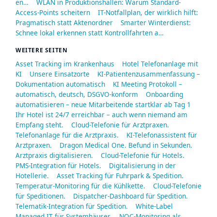
en…
WLAN in Produktionshallen: Warum Standard-
Access-Points scheitern
IT-Notfallplan, der wirklich hilft:
Pragmatisch statt Aktenordner
Smarter Winterdienst:
Schnee lokal erkennen statt Kontrollfahrten a…
WEITERE SEITEN
Asset Tracking im Krankenhaus
Hotel Telefonanlage mit
KI
Unsere Einsatzorte
KI-Patientenzusammenfassung –
Dokumentation automatisch
KI Meeting Protokoll –
automatisch, deutsch, DSGVO-konform
Onboarding
automatisieren – neue Mitarbeitende startklar ab Tag 1
Ihr Hotel ist 24/7 erreichbar – auch wenn niemand am
Empfang steht.
Cloud-Telefonie für Arztpraxen.
Telefonanlage für die Arztpraxis.
KI-Telefonassistent für
Arztpraxen.
Dragon Medical One. Befund in Sekunden.
Arztpraxis digitalisieren.
Cloud-Telefonie für Hotels.
PMS-Integration für Hotels.
Digitalisierung in der
Hotellerie.
Asset Tracking für Fuhrpark & Spedition.
Temperatur-Monitoring für die Kühlkette.
Cloud-Telefonie
für Speditionen.
Dispatcher-Dashboard für Spedition.
Telematik-Integration für Spedition.
White-Label
Managed IT für Systemhäuser.
NOC-Monitoring als