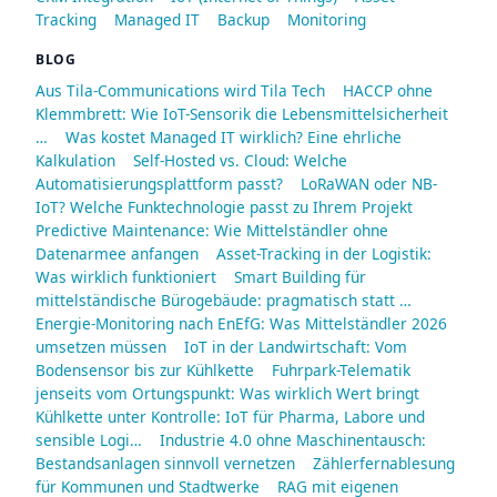
Tracking
Managed IT
Backup
Monitoring
BLOG
Aus Tila-Communications wird Tila Tech
HACCP ohne
Klemmbrett: Wie IoT-Sensorik die Lebensmittelsicherheit
…
Was kostet Managed IT wirklich? Eine ehrliche
Kalkulation
Self-Hosted vs. Cloud: Welche
Automatisierungsplattform passt?
LoRaWAN oder NB-
IoT? Welche Funktechnologie passt zu Ihrem Projekt
Predictive Maintenance: Wie Mittelständler ohne
Datenarmee anfangen
Asset-Tracking in der Logistik:
Was wirklich funktioniert
Smart Building für
mittelständische Bürogebäude: pragmatisch statt …
Energie-Monitoring nach EnEfG: Was Mittelständler 2026
umsetzen müssen
IoT in der Landwirtschaft: Vom
Bodensensor bis zur Kühlkette
Fuhrpark-Telematik
jenseits vom Ortungspunkt: Was wirklich Wert bringt
Kühlkette unter Kontrolle: IoT für Pharma, Labore und
sensible Logi…
Industrie 4.0 ohne Maschinentausch:
Bestandsanlagen sinnvoll vernetzen
Zählerfernablesung
für Kommunen und Stadtwerke
RAG mit eigenen