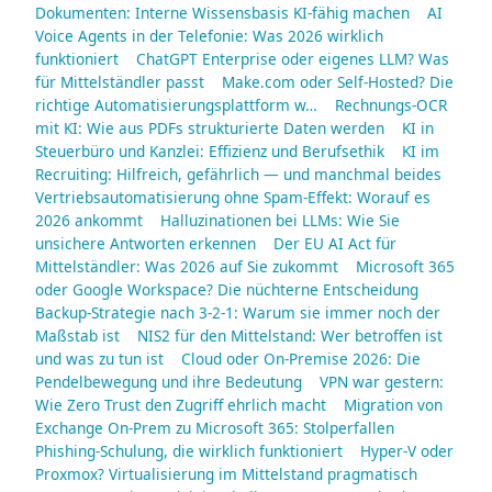
Dokumenten: Interne Wissensbasis KI-fähig machen
AI
Voice Agents in der Telefonie: Was 2026 wirklich
funktioniert
ChatGPT Enterprise oder eigenes LLM? Was
für Mittelständler passt
Make.com oder Self-Hosted? Die
richtige Automatisierungsplattform w…
Rechnungs-OCR
mit KI: Wie aus PDFs strukturierte Daten werden
KI in
Steuerbüro und Kanzlei: Effizienz und Berufsethik
KI im
Recruiting: Hilfreich, gefährlich — und manchmal beides
Vertriebsautomatisierung ohne Spam-Effekt: Worauf es
2026 ankommt
Halluzinationen bei LLMs: Wie Sie
unsichere Antworten erkennen
Der EU AI Act für
Mittelständler: Was 2026 auf Sie zukommt
Microsoft 365
oder Google Workspace? Die nüchterne Entscheidung
Backup-Strategie nach 3-2-1: Warum sie immer noch der
Maßstab ist
NIS2 für den Mittelstand: Wer betroffen ist
und was zu tun ist
Cloud oder On-Premise 2026: Die
Pendelbewegung und ihre Bedeutung
VPN war gestern:
Wie Zero Trust den Zugriff ehrlich macht
Migration von
Exchange On-Prem zu Microsoft 365: Stolperfallen
Phishing-Schulung, die wirklich funktioniert
Hyper-V oder
Proxmox? Virtualisierung im Mittelstand pragmatisch