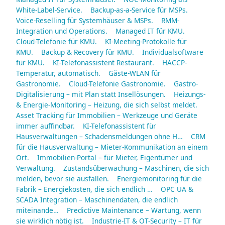
White-Label-Service.
Backup-as-a-Service für MSPs.
Voice-Reselling für Systemhäuser & MSPs.
RMM-
Integration und Operations.
Managed IT für KMU.
Cloud-Telefonie für KMU.
KI-Meeting-Protokolle für
KMU.
Backup & Recovery für KMU.
Individualsoftware
für KMU.
KI-Telefonassistent Restaurant.
HACCP-
Temperatur, automatisch.
Gäste-WLAN für
Gastronomie.
Cloud-Telefonie Gastronomie.
Gastro-
Digitalisierung – mit Plan statt Insellösungen.
Heizungs-
& Energie-Monitoring – Heizung, die sich selbst meldet.
Asset Tracking für Immobilien – Werkzeuge und Geräte
immer auffindbar.
KI-Telefonassistent für
Hausverwaltungen – Schadensmeldungen ohne H…
CRM
für die Hausverwaltung – Mieter-Kommunikation an einem
Ort.
Immobilien-Portal – für Mieter, Eigentümer und
Verwaltung.
Zustandsüberwachung – Maschinen, die sich
melden, bevor sie ausfallen.
Energiemonitoring für die
Fabrik – Energiekosten, die sich endlich …
OPC UA &
SCADA Integration – Maschinendaten, die endlich
miteinande…
Predictive Maintenance – Wartung, wenn
sie wirklich nötig ist.
Industrie-IT & OT-Security – IT für