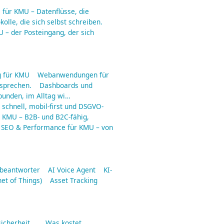
für KMU – Datenflüsse, die
olle, die sich selbst schreiben.
 – der Posteingang, der sich
 für KMU
Webanwendungen für
rsprechen.
Dashboards und
ebunden, im Alltag wi…
schnell, mobil-first und DSGVO-
r KMU – B2B- und B2C-fähig,
SEO & Performance für KMU – von
fbeantworter
AI Voice Agent
KI-
net of Things)
Asset Tracking
icherheit …
Was kostet