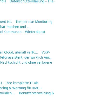
GmbH
Datenschutzerklärung – Tila-
ent ist.
Temperatur-Monitoring
tbar machen und …
nd Kommunen – Winterdienst
er Cloud, überall verfü…
VoIP-
lefonassistent, der wirklich Anr…
 Nachtschicht und ohne verlorene
 – Ihre komplette IT als
toring & Wartung für KMU –
irklich …
Benutzerverwaltung &