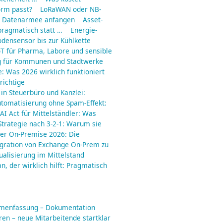
orm passt?
LoRaWAN oder NB-
ne Datenarmee anfangen
Asset-
pragmatisch statt …
Energie-
odensensor bis zur Kühlkette
IoT für Pharma, Labore und sensible
g für Kommunen und Stadtwerke
e: Was 2026 wirklich funktioniert
richtige
 in Steuerbüro und Kanzlei:
utomatisierung ohne Spam-Effekt:
AI Act für Mittelständler: Was
trategie nach 3-2-1: Warum sie
er On-Premise 2026: Die
gration von Exchange On-Prem zu
ualisierung im Mittelstand
an, der wirklich hilft: Pragmatisch
mmenfassung – Dokumentation
en – neue Mitarbeitende startklar