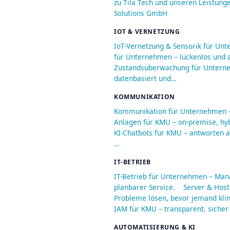
zu Tila Tech und unseren Leistung
Solutions GmbH
IOT & VERNETZUNG
IoT-Vernetzung & Sensorik für Un
für Unternehmen – lückenlos und a
Zustandsüberwachung für Unterneh
datenbasiert und…
KOMMUNIKATION
Kommunikation für Unternehmen – 
Anlagen für KMU – on-premise, hyb
KI-Chatbots für KMU – antworten au
…
IT-BETRIEB
IT-Betrieb für Unternehmen – Man
planbarer Service.
Server & Host
Probleme lösen, bevor jemand kli
IAM für KMU – transparent, sicher
AUTOMATISIERUNG & KI