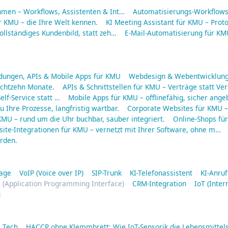
hmen – Workflows, Assistenten & Int…
Automatisierungs-Workflows 
r KMU – die Ihre Welt kennen.
KI Meeting Assistant für KMU – Protok
ollständiges Kundenbild, statt zeh…
E-Mail-Automatisierung für KMU
ungen, APIs & Mobile Apps für KMU
Webdesign & Webentwicklung
 achtzehn Monate.
APIs & Schnittstellen für KMU – Verträge statt Ve
elf-Service statt …
Mobile Apps für KMU – offlinefähig, sicher ang
 Ihre Prozesse, langfristig wartbar.
Corporate Websites für KMU – 
MU – rund um die Uhr buchbar, sauber integriert.
Online-Shops fü
ite-Integrationen für KMU – vernetzt mit Ihrer Software, ohne m…
rden.
lage
VoIP (Voice over IP)
SIP-Trunk
KI-Telefonassistent
KI-Anru
 (Application Programming Interface)
CRM-Integration
IoT (Inter
g
a Tech
HACCP ohne Klemmbrett: Wie IoT-Sensorik die Lebensmittels