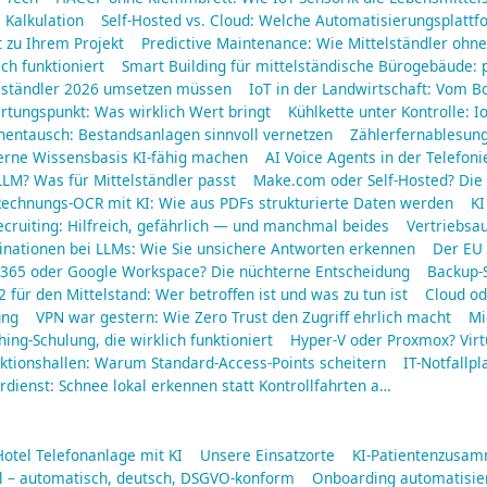
 Kalkulation
Self-Hosted vs. Cloud: Welche Automatisierungsplattf
 zu Ihrem Projekt
Predictive Maintenance: Wie Mittelständler oh
ich funktioniert
Smart Building für mittelständische Bürogebäude: 
elständler 2026 umsetzen müssen
IoT in der Landwirtschaft: Vom B
rtungspunkt: Was wirklich Wert bringt
Kühlkette unter Kontrolle: 
nentausch: Bestandsanlagen sinnvoll vernetzen
Zählerfernablesun
erne Wissensbasis KI-fähig machen
AI Voice Agents in der Telefoni
LM? Was für Mittelständler passt
Make.com oder Self-Hosted? Die 
echnungs-OCR mit KI: Wie aus PDFs strukturierte Daten werden
KI
ecruiting: Hilfreich, gefährlich — und manchmal beides
Vertriebsa
inationen bei LLMs: Wie Sie unsichere Antworten erkennen
Der EU 
 365 oder Google Workspace? Die nüchterne Entscheidung
Backup-S
2 für den Mittelstand: Wer betroffen ist und was zu tun ist
Cloud od
ung
VPN war gestern: Wie Zero Trust den Zugriff ehrlich macht
Mi
hing-Schulung, die wirklich funktioniert
Hyper-V oder Proxmox? Virt
ktionshallen: Warum Standard-Access-Points scheitern
IT-Notfallpl
dienst: Schnee lokal erkennen statt Kontrollfahrten a…
Hotel Telefonanlage mit KI
Unsere Einsatzorte
KI-Patientenzusa
ll – automatisch, deutsch, DSGVO-konform
Onboarding automatisier