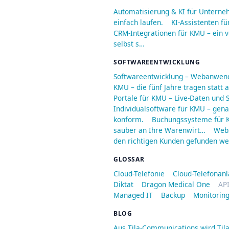
Automatisierung & KI für Unterne
einfach laufen.
KI-Assistenten fü
CRM-Integrationen für KMU – ein v
selbst s…
SOFTWAREENTWICKLUNG
Softwareentwicklung – Webanwend
KMU – die fünf Jahre tragen statt
Portale für KMU – Live-Daten und S
Individualsoftware für KMU – genau
konform.
Buchungssysteme für K
sauber an Ihre Warenwirt…
Webs
den richtigen Kunden gefunden we
GLOSSAR
Cloud-Telefonie
Cloud-Telefonan
Diktat
Dragon Medical One
API
Managed IT
Backup
Monitorin
BLOG
Aus Tila-Communications wird Til