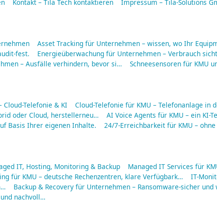
en
Kontakt – Tila Tech kontaktieren
Impressum – Tila-Solutions 
ternehmen
Asset Tracking für Unternehmen – wissen, wo Ihr Equipm
udit-fest.
Energieüberwachung für Unternehmen – Verbrauch sich
men – Ausfälle verhindern, bevor si…
Schneesensoren für KMU u
Cloud-Telefonie & KI
Cloud-Telefonie für KMU – Telefonanlage in d
rid oder Cloud, herstellerneu…
AI Voice Agents für KMU – ein KI-Te
f Basis Ihrer eigenen Inhalte.
24/7-Erreichbarkeit für KMU – ohne
aged IT, Hosting, Monitoring & Backup
Managed IT Services für KMU
ing für KMU – deutsche Rechenzentren, klare Verfügbark…
IT-Moni
n…
Backup & Recovery für Unternehmen – Ransomware-sicher und w
 und nachvoll…