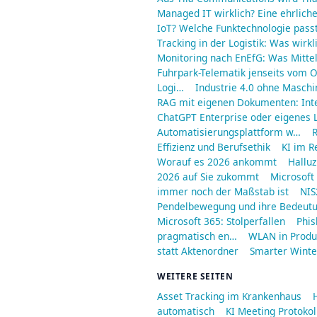
Managed IT wirklich? Eine ehrliche
IoT? Welche Funktechnologie passt
Tracking in der Logistik: Was wirkl
Monitoring nach EnEfG: Was Mitt
Fuhrpark-Telematik jenseits vom O
Logi…
Industrie 4.0 ohne Maschi
RAG mit eigenen Dokumenten: Int
ChatGPT Enterprise oder eigenes L
Automatisierungsplattform w…
R
Effizienz und Berufsethik
KI im R
Worauf es 2026 ankommt
Halluz
2026 auf Sie zukommt
Microsoft
immer noch der Maßstab ist
NIS
Pendelbewegung und ihre Bedeut
Microsoft 365: Stolperfallen
Phis
pragmatisch en…
WLAN in Produ
statt Aktenordner
Smarter Winter
WEITERE SEITEN
Asset Tracking im Krankenhaus
automatisch
KI Meeting Protoko