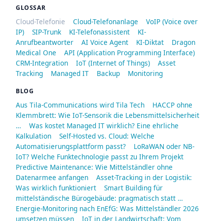
GLOSSAR
Cloud-Telefonie
Cloud-Telefonanlage
VoIP (Voice over
IP)
SIP-Trunk
KI-Telefonassistent
KI-
Anrufbeantworter
AI Voice Agent
KI-Diktat
Dragon
Medical One
API (Application Programming Interface)
CRM-Integration
IoT (Internet of Things)
Asset
Tracking
Managed IT
Backup
Monitoring
BLOG
Aus Tila-Communications wird Tila Tech
HACCP ohne
Klemmbrett: Wie IoT-Sensorik die Lebensmittelsicherheit
…
Was kostet Managed IT wirklich? Eine ehrliche
Kalkulation
Self-Hosted vs. Cloud: Welche
Automatisierungsplattform passt?
LoRaWAN oder NB-
IoT? Welche Funktechnologie passt zu Ihrem Projekt
Predictive Maintenance: Wie Mittelständler ohne
Datenarmee anfangen
Asset-Tracking in der Logistik:
Was wirklich funktioniert
Smart Building für
mittelständische Bürogebäude: pragmatisch statt …
Energie-Monitoring nach EnEfG: Was Mittelständler 2026
umsetzen müssen
IoT in der Landwirtschaft: Vom