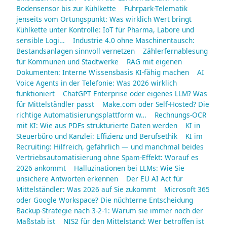
Bodensensor bis zur Kühlkette
Fuhrpark-Telematik
jenseits vom Ortungspunkt: Was wirklich Wert bringt
Kühlkette unter Kontrolle: IoT für Pharma, Labore und
sensible Logi…
Industrie 4.0 ohne Maschinentausch:
Bestandsanlagen sinnvoll vernetzen
Zählerfernablesung
für Kommunen und Stadtwerke
RAG mit eigenen
Dokumenten: Interne Wissensbasis KI-fähig machen
AI
Voice Agents in der Telefonie: Was 2026 wirklich
funktioniert
ChatGPT Enterprise oder eigenes LLM? Was
für Mittelständler passt
Make.com oder Self-Hosted? Die
richtige Automatisierungsplattform w…
Rechnungs-OCR
mit KI: Wie aus PDFs strukturierte Daten werden
KI in
Steuerbüro und Kanzlei: Effizienz und Berufsethik
KI im
Recruiting: Hilfreich, gefährlich — und manchmal beides
Vertriebsautomatisierung ohne Spam-Effekt: Worauf es
2026 ankommt
Halluzinationen bei LLMs: Wie Sie
unsichere Antworten erkennen
Der EU AI Act für
Mittelständler: Was 2026 auf Sie zukommt
Microsoft 365
oder Google Workspace? Die nüchterne Entscheidung
Backup-Strategie nach 3-2-1: Warum sie immer noch der
Maßstab ist
NIS2 für den Mittelstand: Wer betroffen ist