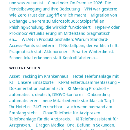
und was zu tun ist
Cloud oder On-Premise 2026: Die
Pendelbewegung und ihre Bedeutung
VPN war gestern:
Wie Zero Trust den Zugriff ehrlich macht
Migration von
Exchange On-Prem zu Microsoft 365: Stolperfallen
Phishing-Schulung, die wirklich funktioniert
Hyper-V oder
Proxmox? Virtualisierung im Mittelstand pragmatisch
en…
WLAN in Produktionshallen: Warum Standard-
Access-Points scheitern
IT-Notfallplan, der wirklich hilft:
Pragmatisch statt Aktenordner
Smarter Winterdienst:
Schnee lokal erkennen statt Kontrollfahrten a…
WEITERE SEITEN
Asset Tracking im Krankenhaus
Hotel Telefonanlage mit
KI
Unsere Einsatzorte
KI-Patientenzusammenfassung –
Dokumentation automatisch
KI Meeting Protokoll –
automatisch, deutsch, DSGVO-konform
Onboarding
automatisieren – neue Mitarbeitende startklar ab Tag 1
Ihr Hotel ist 24/7 erreichbar – auch wenn niemand am
Empfang steht.
Cloud-Telefonie für Arztpraxen.
Telefonanlage für die Arztpraxis.
KI-Telefonassistent für
Arztpraxen.
Dragon Medical One. Befund in Sekunden.