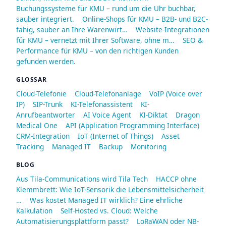
Buchungssysteme für KMU – rund um die Uhr buchbar,
sauber integriert.
Online-Shops für KMU – B2B- und B2C-
fähig, sauber an Ihre Warenwirt…
Website-Integrationen
für KMU – vernetzt mit Ihrer Software, ohne m…
SEO &
Performance für KMU – von den richtigen Kunden
gefunden werden.
GLOSSAR
Cloud-Telefonie
Cloud-Telefonanlage
VoIP (Voice over
IP)
SIP-Trunk
KI-Telefonassistent
KI-
Anrufbeantworter
AI Voice Agent
KI-Diktat
Dragon
Medical One
API (Application Programming Interface)
CRM-Integration
IoT (Internet of Things)
Asset
Tracking
Managed IT
Backup
Monitoring
BLOG
Aus Tila-Communications wird Tila Tech
HACCP ohne
Klemmbrett: Wie IoT-Sensorik die Lebensmittelsicherheit
…
Was kostet Managed IT wirklich? Eine ehrliche
Kalkulation
Self-Hosted vs. Cloud: Welche
Automatisierungsplattform passt?
LoRaWAN oder NB-