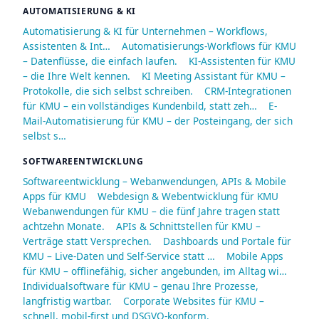
AUTOMATISIERUNG & KI
Automatisierung & KI für Unternehmen – Workflows,
Assistenten & Int…
Automatisierungs-Workflows für KMU
– Datenflüsse, die einfach laufen.
KI-Assistenten für KMU
– die Ihre Welt kennen.
KI Meeting Assistant für KMU –
Protokolle, die sich selbst schreiben.
CRM-Integrationen
für KMU – ein vollständiges Kundenbild, statt zeh…
E-
Mail-Automatisierung für KMU – der Posteingang, der sich
selbst s…
SOFTWAREENTWICKLUNG
Softwareentwicklung – Webanwendungen, APIs & Mobile
Apps für KMU
Webdesign & Webentwicklung für KMU
Webanwendungen für KMU – die fünf Jahre tragen statt
achtzehn Monate.
APIs & Schnittstellen für KMU –
Verträge statt Versprechen.
Dashboards und Portale für
KMU – Live-Daten und Self-Service statt …
Mobile Apps
für KMU – offlinefähig, sicher angebunden, im Alltag wi…
Individualsoftware für KMU – genau Ihre Prozesse,
langfristig wartbar.
Corporate Websites für KMU –
schnell, mobil-first und DSGVO-konform.