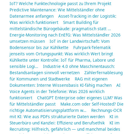
IoT? Welche Funktechnologie passt zu Ihrem Projekt
Predictive Maintenance: Wie Mittelständler ohne
Datenarmee anfangen
Asset-Tracking in der Logistik:
Was wirklich funktioniert
Smart Building für
mittelständische Bürogebäude: pragmatisch statt …
Energie-Monitoring nach EnEfG: Was Mittelständler 2026
umsetzen müssen
IoT in der Landwirtschaft: Vom
Bodensensor bis zur Kühlkette
Fuhrpark-Telematik
jenseits vom Ortungspunkt: Was wirklich Wert bringt
Kühlkette unter Kontrolle: IoT für Pharma, Labore und
sensible Logi…
Industrie 4.0 ohne Maschinentausch:
Bestandsanlagen sinnvoll vernetzen
Zählerfernablesung
für Kommunen und Stadtwerke
RAG mit eigenen
Dokumenten: Interne Wissensbasis KI-fähig machen
AI
Voice Agents in der Telefonie: Was 2026 wirklich
funktioniert
ChatGPT Enterprise oder eigenes LLM? Was
für Mittelständler passt
Make.com oder Self-Hosted? Die
richtige Automatisierungsplattform w…
Rechnungs-OCR
mit KI: Wie aus PDFs strukturierte Daten werden
KI in
Steuerbüro und Kanzlei: Effizienz und Berufsethik
KI im
Recruiting: Hilfreich, gefährlich — und manchmal beides