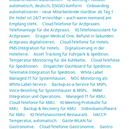
automatisch, deutsch, DSGVO-konform
Onboarding
automatisieren – neue Mitarbeitende startklar ab Tag 1
Ihr Hotel ist 24/7 erreichbar – auch wenn niemand am
Empfang steht.
Cloud-Telefonie für Arztpraxen.
Telefonanlage für die Arztpraxis.
KI-Telefonassistent für
Arztpraxen.
Dragon Medical One. Befund in Sekunden.
Arztpraxis digitalisieren.
Cloud-Telefonie für Hotels.
PMS-Integration für Hotels.
Digitalisierung in der
Hotellerie.
Asset Tracking für Fuhrpark & Spedition.
Temperatur-Monitoring für die Kühlkette.
Cloud-Telefonie
für Speditionen.
Dispatcher-Dashboard für Spedition.
Telematik-Integration für Spedition.
White-Label
Managed IT für Systemhäuser.
NOC-Monitoring als
White-Label-Service.
Backup-as-a-Service für MSPs.
Voice-Reselling für Systemhäuser & MSPs.
RMM-
Integration und Operations.
Managed IT für KMU.
Cloud-Telefonie für KMU.
KI-Meeting-Protokolle für
KMU.
Backup & Recovery für KMU.
Individualsoftware
für KMU.
KI-Telefonassistent Restaurant.
HACCP-
Temperatur, automatisch.
Gäste-WLAN für
Gastronomie.
Cloud-Telefonie Gastronomie.
Gastro-