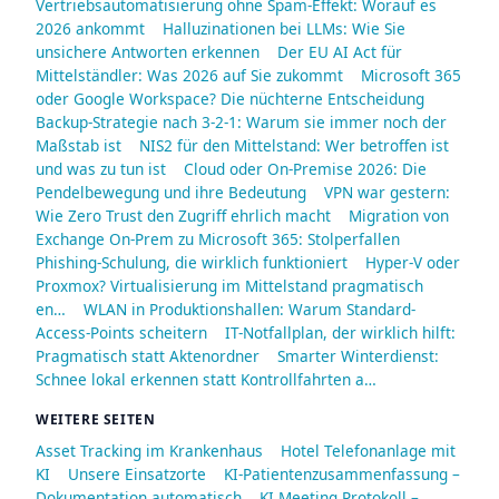
Vertriebsautomatisierung ohne Spam-Effekt: Worauf es
2026 ankommt
Halluzinationen bei LLMs: Wie Sie
unsichere Antworten erkennen
Der EU AI Act für
Mittelständler: Was 2026 auf Sie zukommt
Microsoft 365
oder Google Workspace? Die nüchterne Entscheidung
Backup-Strategie nach 3-2-1: Warum sie immer noch der
Maßstab ist
NIS2 für den Mittelstand: Wer betroffen ist
und was zu tun ist
Cloud oder On-Premise 2026: Die
Pendelbewegung und ihre Bedeutung
VPN war gestern:
Wie Zero Trust den Zugriff ehrlich macht
Migration von
Exchange On-Prem zu Microsoft 365: Stolperfallen
Phishing-Schulung, die wirklich funktioniert
Hyper-V oder
Proxmox? Virtualisierung im Mittelstand pragmatisch
en…
WLAN in Produktionshallen: Warum Standard-
Access-Points scheitern
IT-Notfallplan, der wirklich hilft:
Pragmatisch statt Aktenordner
Smarter Winterdienst:
Schnee lokal erkennen statt Kontrollfahrten a…
WEITERE SEITEN
Asset Tracking im Krankenhaus
Hotel Telefonanlage mit
KI
Unsere Einsatzorte
KI-Patientenzusammenfassung –
Dokumentation automatisch
KI Meeting Protokoll –